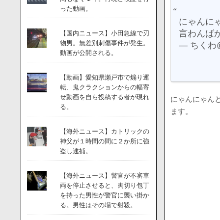
った動画。
にゃんに
言わんば
【国内ニュース】小田急線で刃
物男。無差別刺傷事件が発生。
— ちくわ@
動画が公開される。
【動画】愛知県瀬戸市で煽り運
転、鬼クラクションからの幅寄
せ動画を自ら投稿する者が現れ
にゃんにゃん
る。
ます。
【海外ニュース】カトリックの
神父が１時間の間に２か所に強
盗し逮捕。
【海外ニュース】警官が不審車
両を停止させると、肉切り包丁
を持った男性が警官に襲い掛か
る。男性はその場で射殺。