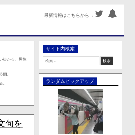
最新情報はこちらから→
サイト内検索
検
い掛かる。男性
索:
公開。
ランダムピックアップ
る。
ん文句を