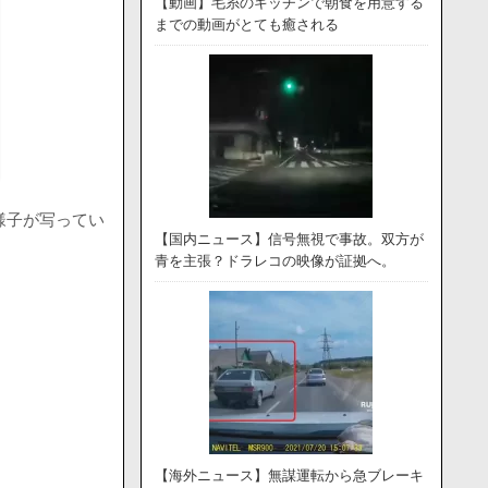
【動画】毛糸のキッチンで朝食を用意する
までの動画がとても癒される
様子が写ってい
【国内ニュース】信号無視で事故。双方が
青を主張？ドラレコの映像が証拠へ。
【海外ニュース】無謀運転から急ブレーキ