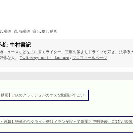
er
,
動画
,
猫
,
猫動画
,
癒し
,
癒し動画
著者:
中村書記
通ニュースなどを主に書くライター。三度の飯よりドライブが好き。法学系
残念な人。
Twitter:@oumi_nakamura
/
プロフィールページ
【動画】FIAのクラッシュがカオスな動画がすごい
・速報】墜落のウクライナ機はイランが誤って撃墜と声明発表。CNNが映像