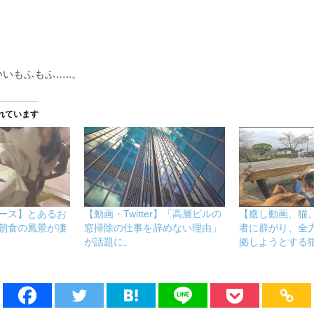
いもふもふ…..。
れています
ース】とあるお
【動画・Twitter】「高層ビルの
【癒し動画、猫
朝食の風景が凄
窓掃除の仕事を辞めない理由」
者に群がり、全
が話題に。
拠しようとする