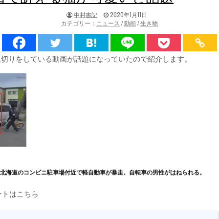
著
掲
中村書記
2020年1月11日
者:
載
カテゴリー：
ニュース
/
動画
/
生き物
日：
で猫の爪切りをしている動画が話題になっていたので紹介します。
】北海道のコンビニ駐車場付近で軽自動車が暴走。自転車の男性がはねられる。
ートはこちら