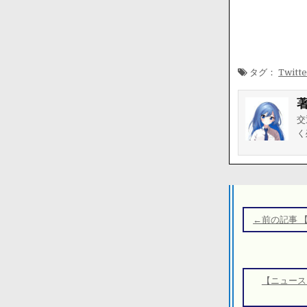
タグ：
Twitt
交
く
投
稿
←前の記事 
ナ
ビ
ゲ
【ニュース
ー