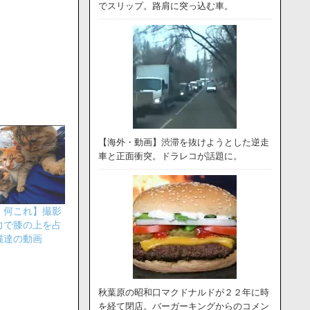
でスリップ。路肩に突っ込む車。
【海外・動画】渋滞を抜けようとした逆走
車と正面衝突。ドラレコが話題に。
、何これ】撮影
力で膝の上を占
猫達の動画
秋葉原の昭和口マクドナルドが２２年に時
を経て閉店。バーガーキングからのコメン