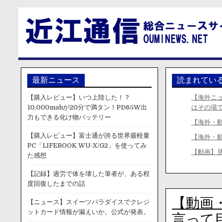
最新ニュース
読まれてい
【購入レビュー】いつ上陸した！？
【海外ニ
10,000mahが20分で満タン！PD65W出
はその場
力もできる化け物バッテリー
【海外・
【購入レビュー】富士通が誇る世界最軽量
【海外・
PC「LIFEBOOK WU-X/G2」を使ってみ
【動画】
た感想
【記録】過労で体を壊した筆者が、ある程
度回復したまでの話
【動画・
【ニュース】スイーツパラダイスでクレジ
ットカード情報が漏えいか。公式が発表。
言って