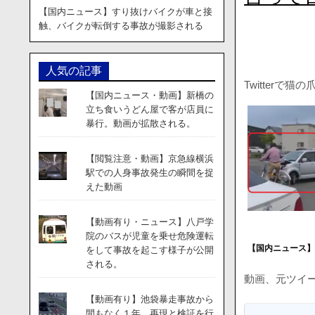
【国内ニュース】すり抜けバイクが車と接
触、バイクが転倒する事故が撮影される
人気の記事
Twitter
【国内ニュース・動画】新橋の
立ち食いうどん屋で客が店員に
暴行。動画が拡散される。
【閲覧注意・動画】京急線横浜
駅での人身事故発生の瞬間を捉
えた動画
【動画有り・ニュース】八戸学
院のバスが児童を乗せ危険運転
【国内ニュース
をして事故を起こす様子が公開
される。
動画、元ツイ
【動画有り】池袋暴走事故から
間もなく１年。再現と検証を行