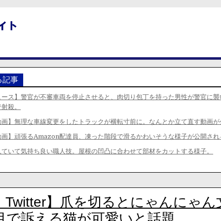
る記事
ュース】警官が不審車両を停止させると、肉切り包丁を持った男性が警官に襲
で射殺。
動画】無理な車線変更をしたトラックが横転寸前に。なんとか立て直す動画が
動画】頑張るAmazon配達員、凍った階段で滑るかわいそうな様子が公開され
見ていて気持ち良い職人技。屋根の凹凸に合わせて部材をカットする様子。
Twitter】爪を切るとにゃんにゃ
目で訴える猫が可愛いと話題