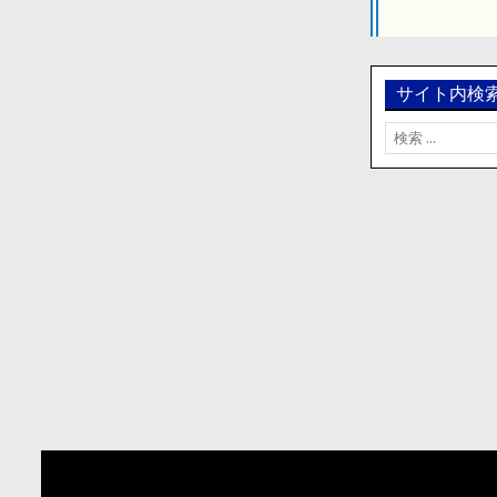
シ
ョ
ン
サイト内検
検
索: