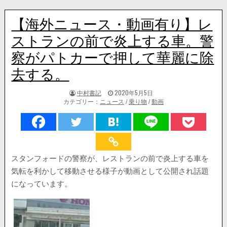
【海外ニュース・動画有り】レ
ストランの前で炎上する車。警
察がパトカーで押して華麗に除
去する。
著
掲
中村書記
2020年5月5日
者:
載
カテゴリー：
ニュース
/
乗り物
/
動画
日：
スタンフォードの警察が、レストランの前で炎上する車を
気転を利かして移動させる様子が動画として公開され話題
になっています。