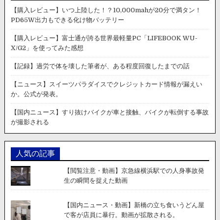
【購入レビュー】いつ上陸した！？10,000mahが20分で満タン！
PD65W出力もできる化け物バッテリー
【購入レビュー】富士通が誇る世界最軽量PC「LIFEBOOK WU-
X/G2」を使ってみた感想
【記録】過労で体を壊した筆者が、ある程度回復したまでの話
【ニュース】スイーツパラダイスでクレジットカード情報が漏えい
か。公式が発表。
【国内ニュース】すり抜けバイクが車と接触、バイクが転倒する事故
が撮影される
人気の記事
【閲覧注意・動画】京急線横浜駅での人身事故発
生の瞬間を捉えた動画
【国内ニュース・動画】新橋の立ち食いうどん屋
で客が店員に暴行。動画が拡散される。