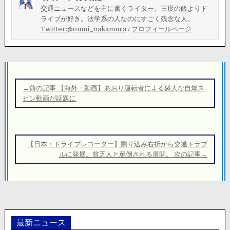
交通ニュースなどを主に書くライター。三度の飯よりド
ライブが好き。法学系の人なのにすごく残念な人。
Twitter:@oumi_nakamura
/
プロフィールページ
投
稿
←前の記事 【海外・動画】あおり運転者による盛大な自爆ス
ナ
ピン動画が話題に
ビ
ゲ
ー
【日本・ドライブレコーダー】割り込み右折から交通トラブ
シ
ルに発展。貧乏人と罵倒される展開。 次の記事→
ョ
ン
最新ニュース