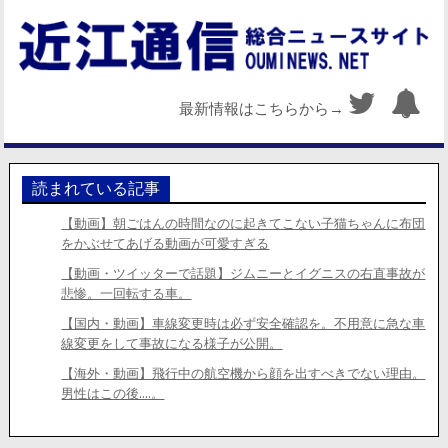
最新情報はこちらから→
読まれている記事
【動画】朝ごはんの時間なのに起きてこない子猫ちゃんに布団
をかぶせてあげる動画が可愛すぎる
【動画・ツイッターで話題】ジムニーとイグニスの右直事故が
悲惨。一回転する車。
【国内・動画】車線変更時は必ず安全確認を。不用意に急な車
線変更をして事故になる様子が公開。
【海外・動画】飛行中の航空機から顔を出すべきでない理由。
男性はこの後….。