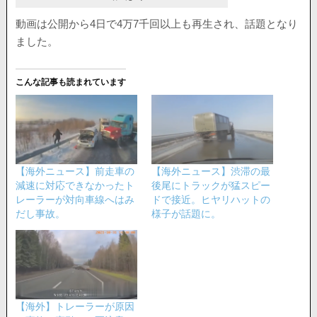
動画は公開から4日で4万7千回以上も再生され、話題となり
ました。
こんな記事も読まれています
【海外ニュース】前走車の
【海外ニュース】渋滞の最
減速に対応できなかったト
後尾にトラックが猛スピー
レーラーが対向車線へはみ
ドで接近。ヒヤリハットの
だし事故。
様子が話題に。
【海外】トレーラーが原因