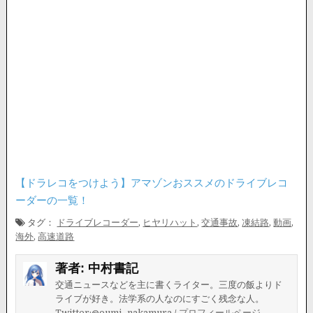
【ドラレコをつけよう】アマゾンおススメのドライブレコ
ーダーの一覧！
タグ：
ドライブレコーダー
,
ヒヤリハット
,
交通事故
,
凍結路
,
動画
,
海外
,
高速道路
著者:
中村書記
交通ニュースなどを主に書くライター。三度の飯よりド
ライブが好き。法学系の人なのにすごく残念な人。
Twitter:@oumi_nakamura
/
プロフィールページ