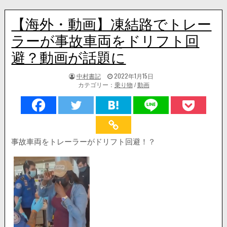
【海外・動画】凍結路でトレー
ラーが事故車両をドリフト回
避？動画が話題に
著
掲
中村書記
2022年1月15日
者:
載
カテゴリー：
乗り物
/
動画
日：
事故車両をトレーラーがドリフト回避！？