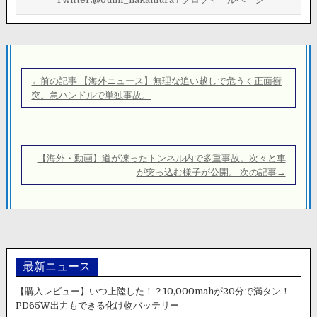
投
稿
←前の記事 【海外ニュース】無理な追い越しで危うく正面衝
ナ
突。急ハンドルで単独事故。
ビ
ゲ
ー
【海外・動画】道が凍ったトンネル内で多重事故。次々と車
シ
が突っ込む様子が公開。 次の記事→
ョ
ン
最新ニュース
【購入レビュー】いつ上陸した！？10,000mahが20分で満タン！
PD65W出力もできる化け物バッテリー