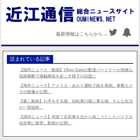
最新情報はこちらから→
読まれている記事
【国内ニュース・動画】Uber Eatsの配達パートナーが危険な
道路横断で接触事故を起こす様子が話題に
【海外ニュース】アメリカ・あおり運転で銃を発砲。車載カメ
ラの映像が公開。
【癒し動画】お手をする猫、自転車の籠に乗る猫。そんな生活
の一部始終。
【国内ニュース】何故？右折車を右から抜こうとしたバイクが
右折車に衝突。動画が公開。