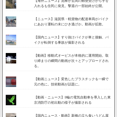
【海外ニュース】泥棒が玄関の郵便受けから手を
入れるも住民に発見。撃退の一部始終が公開。
【ニュース】滋賀県・軽貨物の配達車両がバイク
にあおり運転の末にひき逃げか。動画が拡散。
【国内ニュース】すり抜けバイクが車と接触、バ
イクが転倒する事故が撮影される
【動画】移動式オービスが本格的に運用開始。取
り締まりの瞬間の動画が次々とアップロードされ
る。
【動画ニュース】変色したプラスチックを一瞬で
元の色に。技術動画が話題に。
【動画・ニュース】3輪の電気自動車を導入した東
京消防庁の初出動の様子が撮影される
【国内ニュース・動画】新橋の立ち食いうどん屋