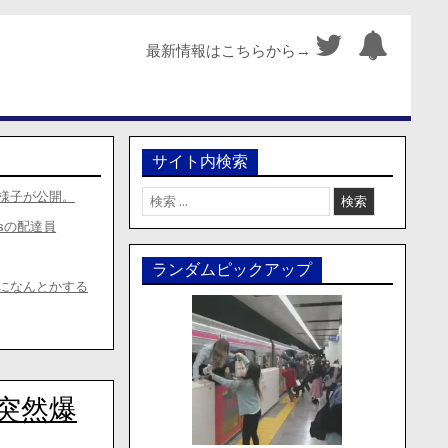
最新情報はこちらから→
サイト内検索
検
様子が公開。
索:
sの配達員
ランダムピックアップ
時になんとかする
突然爆