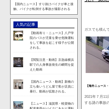
【国内ニュース】すり抜けバイクが車と接
触、バイクが転倒する事故が撮影される
人気の記事
ガスでも積ん
【動画有り・ニュース】八戸学
院のバスが児童を乗せ危険運転
をして事故を起こす様子が公開
される。
【閲覧注意・動画】京急線横浜
駅での人身事故発生の瞬間を捉
えた動画
【国内ニュース・動画】新橋の
【海外ニュース
立ち食いうどん屋で客が店員に
暴行。動画が拡散される。
2021年７月
する謎の事故
【ニュース】滋賀県・軽貨物の
配達車両がバイクにあおり運転