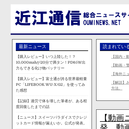
最新ニュース
読まれてい
【購入レビュー】いつ上陸した！？
【国内・
10,000mahが20分で満タン！PD65W出
【動画・警
力もできる化け物バッテリー
【海外ニ
【購入レビュー】富士通が誇る世界最軽量
【解説】J
PC「LIFEBOOK WU-X/G2」を使ってみ
方法。
た感想
【記録】過労で体を壊した筆者が、ある程
度回復したまでの話
【動画
【ニュース】スイーツパラダイスでクレジ
ットカード情報が漏えいか。公式が発表。
発。動