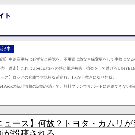
る記事
動画】車線変更時は必ず安全確認を。不用意に急な車線変更をして事故になる
察・逃走】これはUberEatsへの熱い風評被害、強盗をして逃げるUberEat
ュース】ロシアの倉庫で大規模な荷崩れ。1人が下敷きになり怪我。
etPackの統計情報の記録が消えて、無料プランでサポートに連絡できない
ニュース】何故？トヨタ・カムリが
画が投稿される。