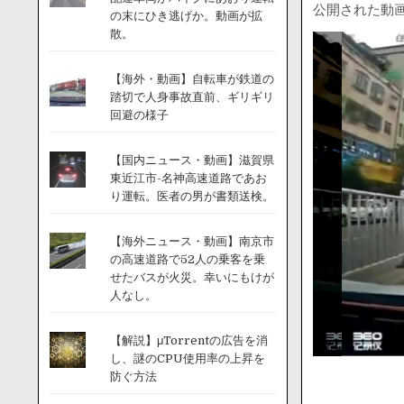
公開された動
の末にひき逃げか。動画が拡
散。
【海外・動画】自転車が鉄道の
踏切で人身事故直前、ギリギリ
回避の様子
【国内ニュース・動画】滋賀県
東近江市-名神高速道路であお
り運転。医者の男が書類送検。
【海外ニュース・動画】南京市
の高速道路で52人の乗客を乗
せたバスが火災。幸いにもけが
人なし。
【解説】μTorrentの広告を消
し、謎のCPU使用率の上昇を
防ぐ方法