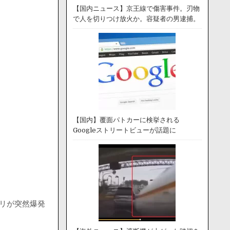
【国内ニュース】京王線で傷害事件。刃物
で人を切りつけ放火か。容疑者の男逮捕。
【国内】覆面パトカーに検挙される
Googleストリートビューが話題に
ムリが突然爆発