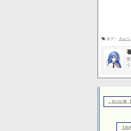
タグ：
カムリ
交
く
投
稿
←前の記事 
ナ
ビ
ゲ
【国