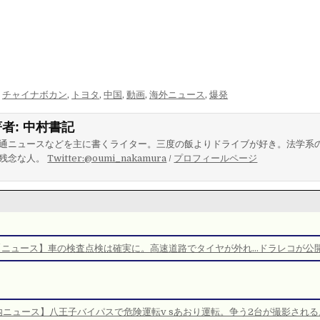
,
チャイナボカン
,
トヨタ
,
中国
,
動画
,
海外ニュース
,
爆発
著者:
中村書記
通ニュースなどを主に書くライター。三度の飯よりドライブが好き。法学系
残念な人。
Twitter:@oumi_nakamura
/
プロフィールページ
【ニュース】車の検査点検は確実に。高速道路でタイヤが外れ…ドラレコが公
内ニュース】八王子バイパスで危険運転v sあおり運転。争う2台が撮影される