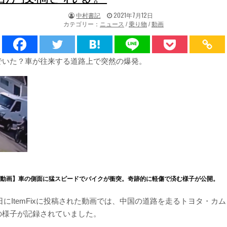
著
掲
中村書記
2021年7月12日
者:
載
カテゴリー：
ニュース
/
乗り物
/
動画
日：
でいた？車が往来する道路上で突然の爆発。
・動画】車の側面に猛スピードでバイクが衝突。奇跡的に軽傷で済む様子が公開。
11日にItemFixに投稿された動画では、中国の道路を走るトヨタ・カ
の様子が記録されていました。