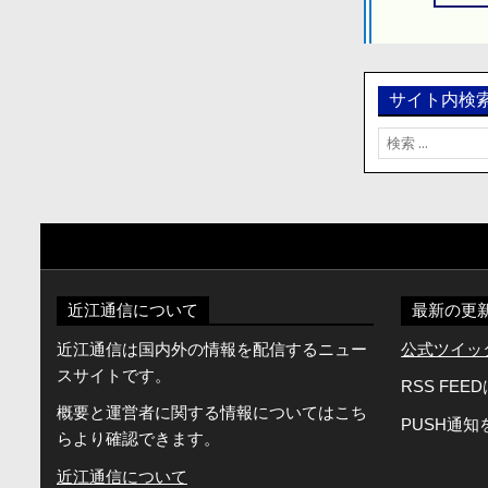
ー
シ
ョ
ン
サイト内検
検
索:
近江通信について
最新の更
近江通信は国内外の情報を配信するニュー
公式ツイッター
スサイトです。
RSS FEE
概要と運営者に関する情報についてはこち
PUSH通
らより確認できます。
近江通信について