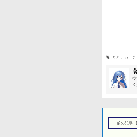
タグ：
カーチ
交
く
投
稿
←前の記事 
ナ