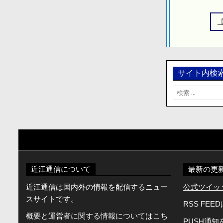
ビ
ゲ
ー
シ
ョ
ン
サイト内検
検
索:
近江通信について
最新の更
近江通信は国内外の情報を配信するニュー
公式ツイッター
スサイトです。
RSS FEE
概要と運営者に関する情報についてはこち
PUSH通