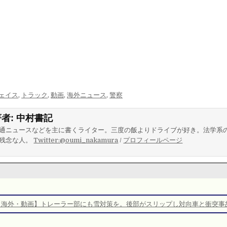
ェイス
,
トラック
,
動画
,
海外ニュース
,
警察
著者:
中村書記
通ニュースなどを主に書くライター。三度の飯よりドライブが好き。法学系
残念な人。
Twitter:@oumi_nakamura
/
プロフィールページ
【海外・動画】トレーラー部にも雪対策を。後部がスリップし対向車と衝突事