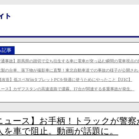
る記事
交通事故】群馬県の踏切で立ち往生する車に電車が突っ込む瞬間の電車視点の
木製の台車、落下物が撮影車に直撃！東北自動車道での事故の様子が公開され
0魔改造】低スペWinタブレットPCを快適に使うためにやったこと【U1C】
ュース】カザフスタンの高速道路で濃霧。17台が関連する多重事故が発生。
ニュース】お手柄！トラックが警察
人を車で阻止。動画が話題に。