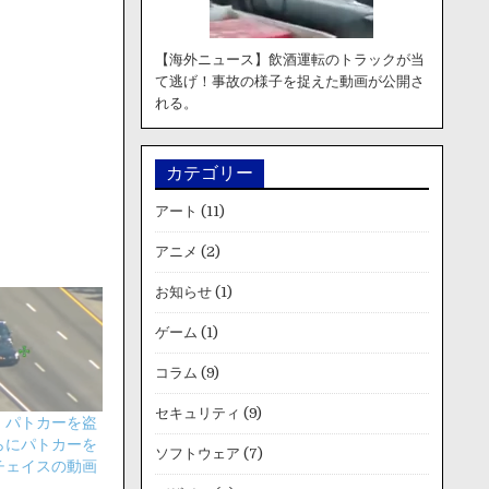
【海外ニュース】飲酒運転のトラックが当
て逃げ！事故の様子を捉えた動画が公開さ
れる。
カテゴリー
アート
(11)
アニメ
(2)
お知らせ
(1)
ゲーム
(1)
コラム
(9)
セキュリティ
(9)
】パトカーを盗
らにパトカーを
ソフトウェア
(7)
チェイスの動画