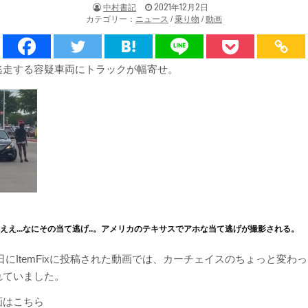
著
掲
中村書記
2021年12月2日
者:
載
カテゴリー：
ニュース
/
乗り物
/
動画
日：
逃走する容疑車両にトラックが幅寄せ。
ええ...なにその当て逃げ..。アメリカのテキサスでアホな当て逃げが撮影される。
月28日にItemFixに投稿された動画では、カーチェイスのちょっと変わ
れていました。
画はこちら