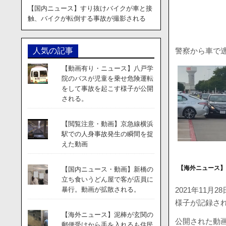
【国内ニュース】すり抜けバイクが車と接
触、バイクが転倒する事故が撮影される
警察から車で
人気の記事
【動画有り・ニュース】八戸学
院のバスが児童を乗せ危険運転
をして事故を起こす様子が公開
される。
【閲覧注意・動画】京急線横浜
駅での人身事故発生の瞬間を捉
えた動画
【海外ニュース】
【国内ニュース・動画】新橋の
立ち食いうどん屋で客が店員に
2021年11
暴行。動画が拡散される。
様子が記録さ
【海外ニュース】泥棒が玄関の
公開された動
郵便受けから手を入れるも住民