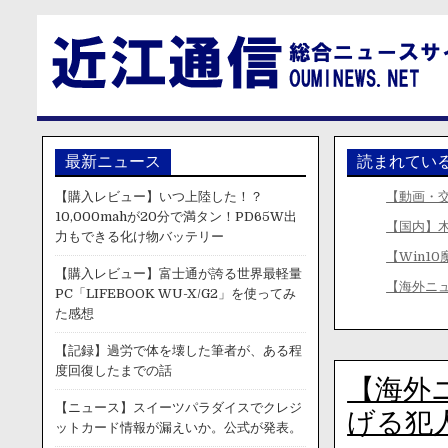
最新ニュース
読まれてい
【購入レビュー】いつ上陸した！？
【動画・
10,000mahが20分で満タン！PD65W出
【国内】
力もできる化け物バッテリー
【Win1
【購入レビュー】富士通が誇る世界最軽量
【海外ニ
PC「LIFEBOOK WU-X/G2」を使ってみ
た感想
【記録】過労で体を壊した筆者が、ある程
度回復したまでの話
【海外
【ニュース】スイーツパラダイスでクレジ
げる犯
ットカード情報が漏えいか。公式が発表。