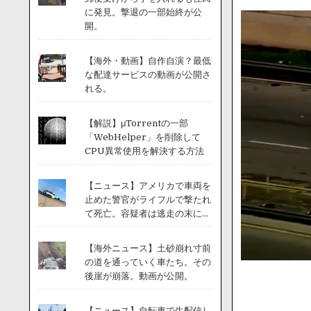
に発見。撃退の一部始終が公
開。
【海外・動画】自作自演？最低
な配達サービスの動画が公開さ
れる。
【解説】μTorrentの一部
「WebHelper」を削除して
CPU異常使用を解決する方法
【ニュース】アメリカで車両を
止めた警官がライフルで撃たれ
て死亡。容疑者は逃走の末に...
【海外ニュース】土砂崩れ寸前
の道を通っていく車たち。その
後崖が崩落。動画が公開。
【ニュース】自転車で生配信し