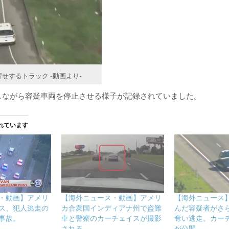
せするトラック -動画より-
しながら容疑車両を停止させる様子が記録されていました。
れています
・動画】アメリ
【海外ニュース・動画】アメリ
【海外ニュース
ス、犯人逃走の
カ合衆国インディアナ州で盗難
んだ容疑者がさ
事故。
車と警察のカーチェイスが撮影
奪い逃走。カー
される
が公開。