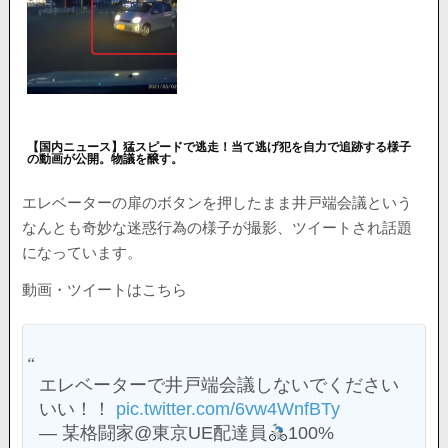
【国内ニュース】猛スピードで逃走！当て逃げ犯を自力で追跡する様子
の動画が公開。物議を醸す。
エレベーターの扉のボタンを押したまま井戸端会議という
なんとも奇妙な迷惑行為の様子が撮影、ツイートされ話題
になっています。
動画・ツイートはこちら
エレベーターで井戸端会議しないでください
いい！！
pic.twitter.com/6vw4WnfBTy
— 某格闘家@東京UE配達員
100%