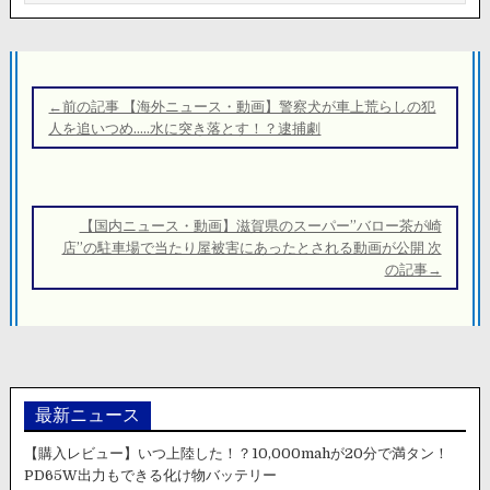
投
稿
←前の記事 【海外ニュース・動画】警察犬が車上荒らしの犯
ナ
人を追いつめ…..水に突き落とす！？逮捕劇
ビ
ゲ
ー
【国内ニュース・動画】滋賀県のスーパー”バロー茶が崎
シ
店”の駐車場で当たり屋被害にあったとされる動画が公開 次
の記事→
ョ
ン
最新ニュース
【購入レビュー】いつ上陸した！？10,000mahが20分で満タン！
PD65W出力もできる化け物バッテリー