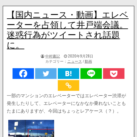
【国内ニュース・動画】エレベ
ーターを占領して井戸端会議。
迷惑行為がツイートされ話題
に。
著
掲
中村書記
2020年9月28日
者:
載
カテゴリー：
ニュース
/
動画
日：
一部のマンションのエレベーターではエレベーター渋滞が
発生したりして、エレベーターになかなか乗れないことも
たまにありますが、今回はちょっとレアケース（？）。