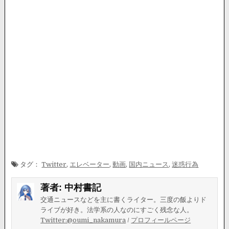
タグ：
Twitter
,
エレベーター
,
動画
,
国内ニュース
,
迷惑行為
著者:
中村書記
交通ニュースなどを主に書くライター。三度の飯よりド
ライブが好き。法学系の人なのにすごく残念な人。
Twitter:@oumi_nakamura
/
プロフィールページ