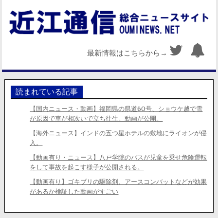
最新情報はこちらから→
読まれている記事
【国内ニュース・動画】福岡県の県道60号、ショウケ越で雪
が原因で車が相次いで立ち往生。動画が公開。
【海外ニュース】インドの五つ星ホテルの敷地にライオンが侵
入。
【動画有り・ニュース】八戸学院のバスが児童を乗せ危険運転
をして事故を起こす様子が公開される。
【動画有り】ゴキブリの駆除剤、アースコンバットなどが効果
があるか検証した動画がすごい