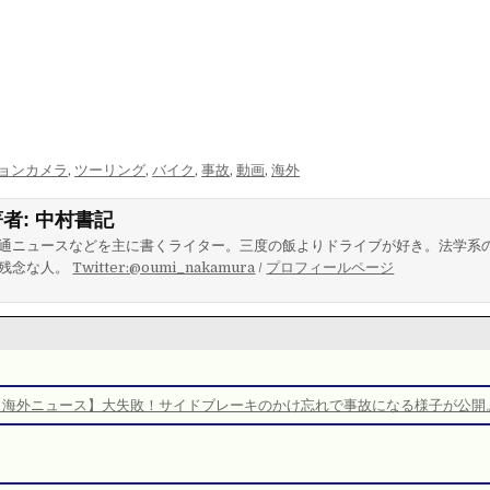
ョンカメラ
,
ツーリング
,
バイク
,
事故
,
動画
,
海外
著者:
中村書記
通ニュースなどを主に書くライター。三度の飯よりドライブが好き。法学系
残念な人。
Twitter:@oumi_nakamura
/
プロフィールページ
【海外ニュース】大失敗！サイドブレーキのかけ忘れで事故になる様子が公開