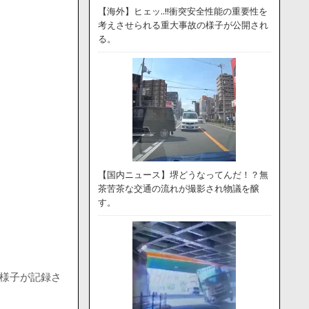
【海外】ヒェッ..!!衝突安全性能の重要性を
考えさせられる重大事故の様子が公開され
る。
【国内ニュース】堺どうなってんだ！？無
茶苦茶な交通の流れが撮影され物議を醸
す。
の様子が記録さ