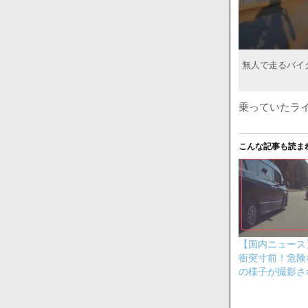
無人で走るバイ
乗っていたラ
こんな記事も読ま
【国内ニュース
衝突寸前！危険
の様子が撮影さ