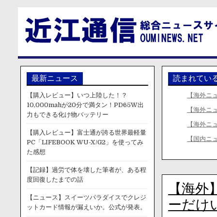
最新ニュース
読まれてい
【購入レビュー】いつ上陸した！？
【海外ニ
10,000mahが20分で満タン！PD65W出
【海外ニ
力もできる化け物バッテリー
【海外ニ
【購入レビュー】富士通が誇る世界最軽量
【国内ニ
PC「LIFEBOOK WU-X/G2」を使ってみ
た感想
【記録】過労で体を壊した筆者が、ある程
度回復したまでの話
【海外
【ニュース】スイーツパラダイスでクレジ
ーだけ
ットカード情報が漏えいか。公式が発表。