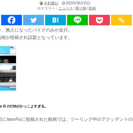
著
掲
中村書記
2021年10月21日
者:
載
カテゴリー：
ニュース
/
乗り物
/
動画
日：
い、無人になったバイクのみが走行。
動画が投稿され話題となっています。
ore i5 のCMがかっこよすぎる。
月17日にItemFixに投稿された動画では、ツーリング中のアクシデント
。