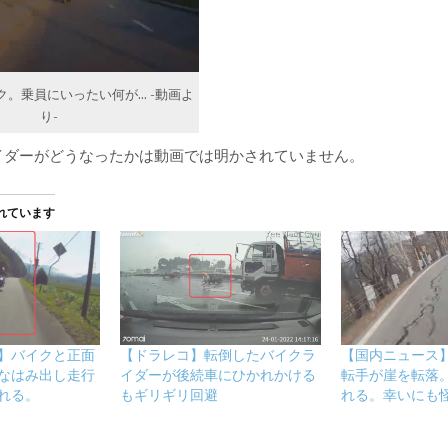
ク。乗員にいったい何が… -動画よ
り-
イダーがどうなったかは動画では明かされていません。
れています
】バイクと正面
【ドラレコ】転倒したバイクラ
【国内ニュース
なはみ出し走行
イダーが後続車にひかれかける
転手が崖を転落
れる。
もギリギリ回避
れる。幸いにも