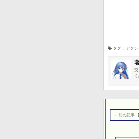
タグ：
アクシ
交
く
投
稿
←前の記事 
ナ
ビ