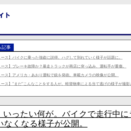
る記事
ュース】バイクに乗った強盗に説得。ハグして別れていく様子が話題に。
ュース】ブレーキ故障か？暴走トラックが商店に突っ込み、運転手が重傷。
ュース】アメリカ・あおり運転で銃を発砲。車載カメラの映像が公開。
ュース】”まだ”こんなことをする人が。軽貨物車による当て逃げの様子が撮影
】いったい何が。バイクで走行中に
いなくなる様子が公開。