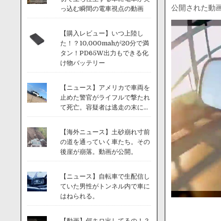
公開された動
っ込む瞬間の電車視点の動画
【購入レビュー】いつ上陸し
た！？10,000mahが20分で満
タン！PD65W出力もできる化
け物バッテリー
【ニュース】アメリカで車両を
止めた警官がライフルで撃たれ
て死亡。容疑者は逃走の末に...
【海外ニュース】土砂崩れ寸前
の道を通っていく車たち。その
後崖が崩落。動画が公開。
【ニュース】自転車で生配信し
ていた男性がトンネル内で車に
はねられる。
【動画】何キロ出してるの！？