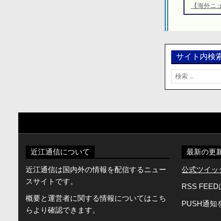
ゲ
【海外ニ
ー
シ
ョ
ン
サイト内検
検
索:
近江通信について
最新の更
近江通信は国内外の情報を配信するニュー
公式ツイッター
スサイトです。
RSS FEE
概要と運営者に関する情報についてはこち
PUSH通
らより確認できます。