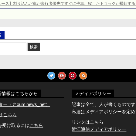
ュース】割り込んだ車が歩行者優先ですぐに停車。躱したトラックが横転する
索
新情報はこちらから
メディアポリシー
（＠ouminews_net）
記事は全て、人が書くものです
私達はメディアポリシーを定め
Dは
こちら
リンクはこちら
知を受け取るには
こちら
近江通信メディアポリシー