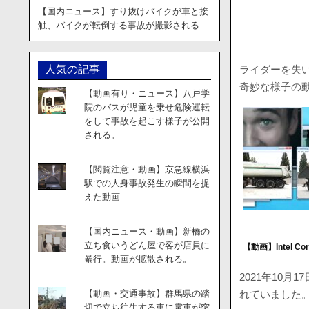
【国内ニュース】すり抜けバイクが車と接
触、バイクが転倒する事故が撮影される
ライダーを失
人気の記事
奇妙な様子の
【動画有り・ニュース】八戸学
院のバスが児童を乗せ危険運転
をして事故を起こす様子が公開
される。
【閲覧注意・動画】京急線横浜
駅での人身事故発生の瞬間を捉
えた動画
【国内ニュース・動画】新橋の
立ち食いうどん屋で客が店員に
【動画】Intel C
暴行。動画が拡散される。
2021年10
れていました
【動画・交通事故】群馬県の踏
切で立ち往生する車に電車が突