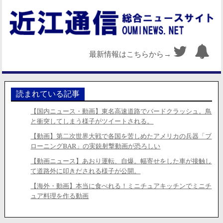
最新情報はこちらから→
読まれている記事
【国内ニュース・動画】東名高速道路でバードクラッシュ。鳥
と衝突してしまう様子がツイートされる。
【動画】第二次世界大戦で各国を苦しめたアメリカの兵器「ブ
ローニングBAR」の実銃射撃動画が恐ろしい
【動画ニュース】あおり運転、自爆。幅寄せをした車が接触し
て道路外に叩きだされる様子が公開。
【海外・動画】本当に食べれる！ミニチュアキッチンでミニチ
ュア料理を作る動画