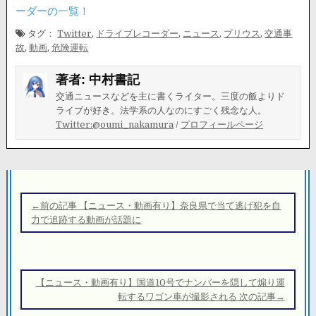
ーダーの一覧！
タグ：
Twitter
,
ドライブレコーダー
,
ニュース
,
プリウス
,
交通事
故
,
動画
,
危険運転
著者:
中村書記
交通ニュースなどを主に書くライター。三度の飯よりド
ライブが好き。法学系の人なのにすごく残念な人。
Twitter:@oumi_nakamura
/
プロフィールページ
投
稿
←前の記事 【ニュース・動画有り】奈良県で当て逃げ犯を自
ナ
力で追跡する動画が話題に
ビ
ゲ
ー
【ニュース・動画有り】国道10号でナンバーを隠して煽り運
シ
転するワゴン車が撮影される 次の記事→