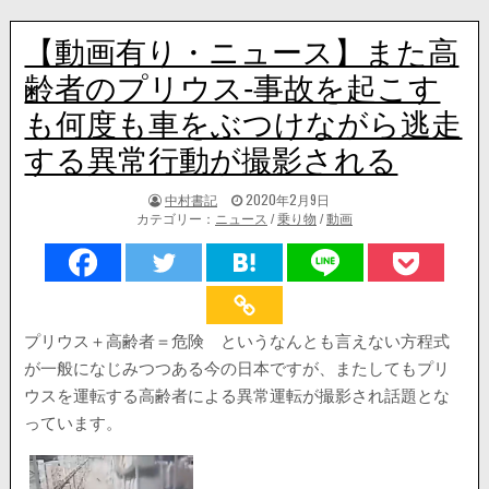
【動画有り・ニュース】また高
齢者のプリウス-事故を起こす
も何度も車をぶつけながら逃走
する異常行動が撮影される
著
掲
中村書記
2020年2月9日
者:
載
カテゴリー：
ニュース
/
乗り物
/
動画
日：
プリウス＋高齢者＝危険 というなんとも言えない方程式
が一般になじみつつある今の日本ですが、またしてもプリ
ウスを運転する高齢者による異常運転が撮影され話題とな
っています。