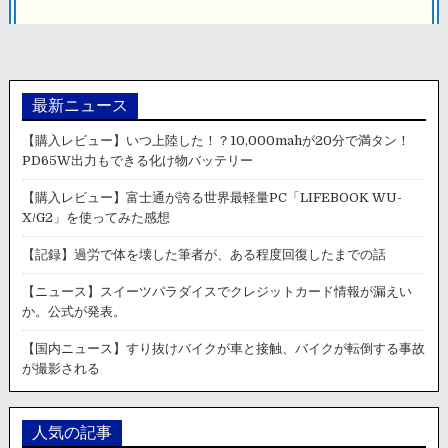
ョ
ン
最新ニュース
【購入レビュー】いつ上陸した！？10,000mahが20分で満タン！
PD65W出力もできる化け物バッテリー
【購入レビュー】富士通が誇る世界最軽量PC「LIFEBOOK WU-
X/G2」を使ってみた感想
【記録】過労で体を壊した筆者が、ある程度回復したまでの話
【ニュース】スイーツパラダイスでクレジットカード情報が漏えい
か。公式が発表。
【国内ニュース】すり抜けバイクが車と接触、バイクが転倒する事故
が撮影される
人気の記事