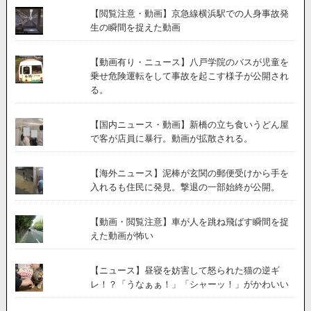
【閲覧注意・動画】京急線横浜駅での人身事故発
生の瞬間を捉えた動画
【動画有り・ニュース】八戸学院のバスが児童を
乗せ危険運転をして事故を起こす様子が公開され
る。
【国内ニュース・動画】新橋の立ち食いうどん屋
で客が店員に暴行。動画が拡散される。
【海外ニュース】泥棒が玄関の郵便受けから手を
入れるも住民に発見。撃退の一部始終が公開。
【動画・閲覧注意】車が人を跳ね飛ばす瞬間を捉
えた動画が怖い
【ニュース】昼寝を妨害して怒られた猫の逆ギ
レ！？「うなぁぁ！」「シャーッ！」がかわいい