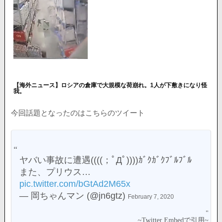
【海外ニュース】ロシアの倉庫で大規模な荷崩れ。1人が下敷きになり怪
我。
今回話題となったのはこちらのツイート
ヤバい事故に遭遇((((；ﾟДﾟ))))ｶﾞｸｶﾞｸﾌﾞﾙﾌﾞﾙ
また、プリウス…
pic.twitter.com/bGtAd2M65x
— 岡ちゃんマン (@jn6gtz)
February 7, 2020