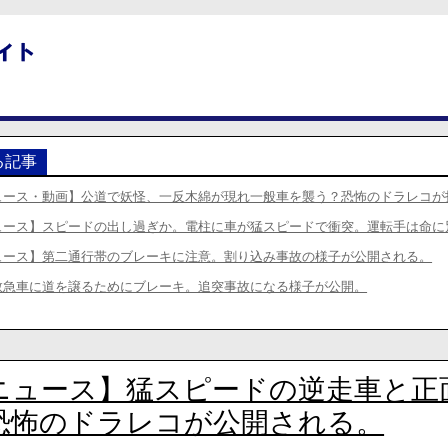
る記事
ュース・動画】公道で妖怪、一反木綿が現れ一般車を襲う？恐怖のドラレコが
ュース】スピードの出し過ぎか。電柱に車が猛スピードで衝突。運転手は命に
ュース】第二通行帯のブレーキに注意。割り込み事故の様子が公開される。
救急車に道を譲るためにブレーキ。追突事故になる様子が公開。
ニュース】猛スピードの逆走車と正
恐怖のドラレコが公開される。