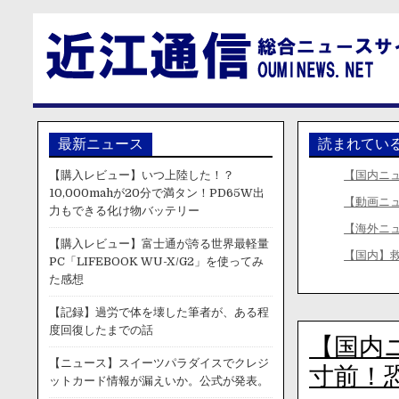
最新ニュース
読まれてい
【購入レビュー】いつ上陸した！？
【国内ニ
10,000mahが20分で満タン！PD65W出
【動画ニ
力もできる化け物バッテリー
【海外ニ
【購入レビュー】富士通が誇る世界最軽量
【国内】
PC「LIFEBOOK WU-X/G2」を使ってみ
た感想
【記録】過労で体を壊した筆者が、ある程
度回復したまでの話
【国内
【ニュース】スイーツパラダイスでクレジ
寸前！
ットカード情報が漏えいか。公式が発表。