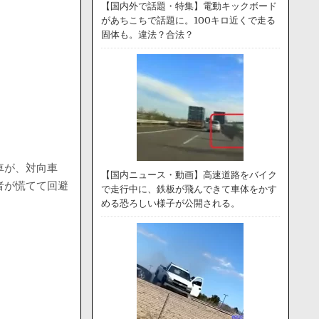
【国内外で話題・特集】電動キックボード
があちこちで話題に。100キロ近くで走る
固体も。違法？合法？
車が、対向車
【国内ニュース・動画】高速道路をバイク
者が慌てて回避
で走行中に、鉄板が飛んできて車体をかす
める恐ろしい様子が公開される。