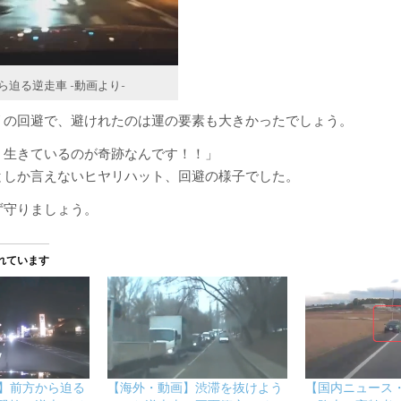
ら迫る逆走車 -動画より-
リの回避で、避けれたのは運の要素も大きかったでしょう。
、生きているのが奇跡なんです！！」
としか言えないヒヤリハット、回避の様子でした。
ず守りましょう。
れています
】前方から迫る
【海外・動画】渋滞を抜けよう
【国内ニュース