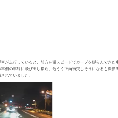
影車が走行していると、前方を猛スピードでカーブを膨らんできた
影車側の車線に飛び出し接近、危うく正面衝突しそうになるも撮影
録されていました。