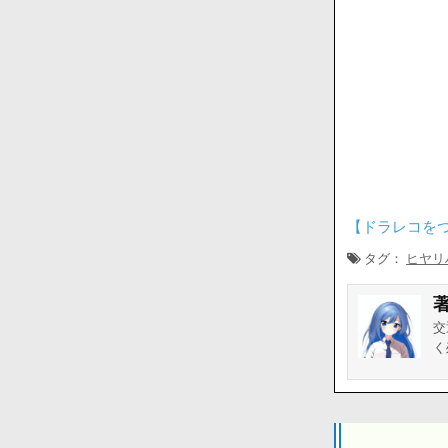
【ドラレコを
タグ：
ヒヤリ
交
く
投