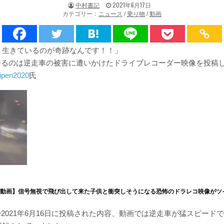
著
掲
中村書記
2021年6月17日
者:
載
カテゴリー：
ニュース
/
乗り物
/
動画
日：
、生きているのが奇跡なんです！！」
erで語るのは逆走車の被害に遭いかけたドライブレコーダー映像を投稿
pen2020
氏
・動画】信号無視で飛び出して来た子供と衝突しそうになる恐怖のドラレコ映像がツ
terで2021年6月16日に投稿された内容、動画では逆走車が猛スピー