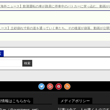
【海外ニュース】飲酒運転の車が路肩に停車中のパトカーに突っ込む。動画が
ュース】土砂崩れ寸前の道を通っていく車たち。その後崖が崩落。動画が公開
索
新情報はこちらから
メディアポリシー
（＠ouminews_net）
記事は全て、人が書くものです