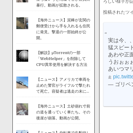
ろしい様子が
暴行。動画が拡散される。
投稿されたツ
【海外ニュース】泥棒が玄関の
郵便受けから手を入れるも住民
に発見。撃退の一部始終が公
開。
実は今、
猛スピー
【解説】μTorrentの一部
あわや正
「WebHelper」を削除して
うおぉぉ
CPU異常使用を解決する方法
あいつマ
pic.twi
走
【ニュース】アメリカで車両を
— ゴリペン
止めた警官がライフルで撃たれ
て死亡。容疑者は逃走の末に...
【海外ニュース】土砂崩れ寸前
の道を通っていく車たち。その
後崖が崩落。動画が公開。
【ニュース】自転車で生配信し