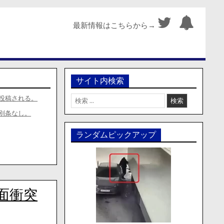
最新情報はこちらから→
サイト内検索
検
投稿される。
索:
別条なし。
ランダムピックアップ
面衝突