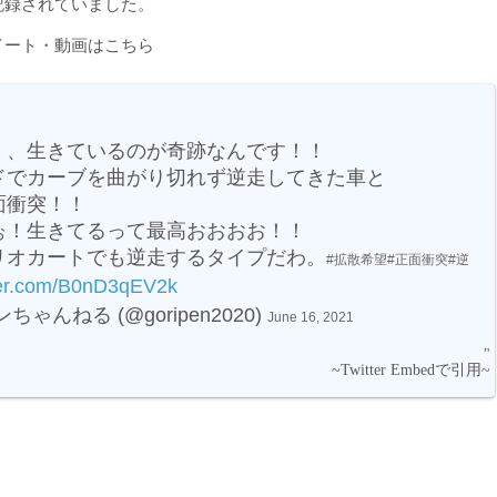
記録されていました。
イート・動画はこちら
、、生きているのが奇跡なんです！！
ドでカーブを曲がり切れず逆走してきた車と
面衝突！！
ぉ！生きてるって最高おおおお！！
リオカートでも逆走するタイプだわ。
#拡散希望
#正面衝突
#逆
tter.com/B0nD3qEV2k
ちゃんねる (@goripen2020)
June 16, 2021