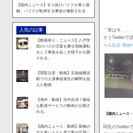
【国内ニュース】すり抜けバイクが車と接
触、バイクが転倒する事故が撮影される
「実は今、、
人気の記事
そうTwitt
【動画有り・ニュース】八戸学
ゃんねる @gori
院のバスが児童を乗せ危険運転
をして事故を起こす様子が公開
される。
【閲覧注意・動画】京急線横浜
駅での人身事故発生の瞬間を捉
えた動画
【海外・動画】自作自演？最低
な配達サービスの動画が公開さ
れる。
【国内ニュース
同氏のTwit
【国内ニュース・動画】新橋の
立ち食いうどん屋で客が店員に