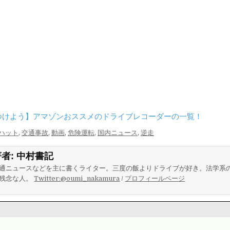
つけよう】アマゾンおススメのドライブレコーダーの一覧！
ハット
,
交通事故
,
動画
,
危険運転
,
国内ニュース
,
逆走
著者:
中村書記
通ニュースなどを主に書くライター。三度の飯よりドライブが好き。法学系
残念な人。
Twitter:@oumi_nakamura
/
プロフィールページ