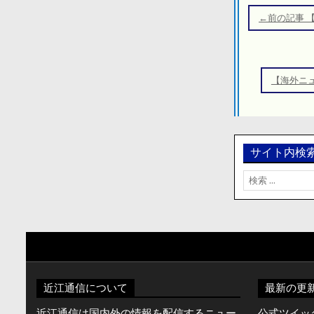
稿
←前の記事 
ナ
ビ
ゲ
【海外ニ
ー
シ
ョ
ン
サイト内検
検
索:
近江通信について
最新の更
近江通信は国内外の情報を配信するニュー
公式ツイッター