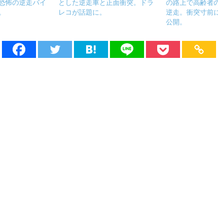
恐怖の逆走バイ
とした逆走車と正面衝突。ドラ
の路上で高齢者
。
レコが話題に。
逆走。衝突寸前
公開。