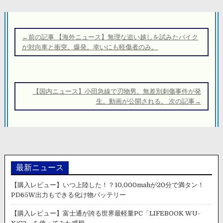
投
稿
←前の記事 【海外ニュース】無理な追い越しを試みたバイク
ナ
が対向車と衝突。爆発。幸いにも軽傷者のみ。
ビ
ゲ
ー
【国内ニュース】小田急線で刃物男。無差別刺傷事件が発
シ
生。動画が公開される。 次の記事→
ョ
ン
最新ニュース
【購入レビュー】いつ上陸した！？10,000mahが20分で満タン！
PD65W出力もできる化け物バッテリー
【購入レビュー】富士通が誇る世界最軽量PC「LIFEBOOK WU-