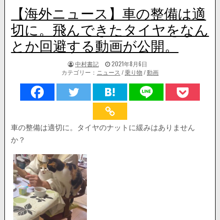
【海外ニュース】車の整備は適
切に。飛んできたタイヤをなん
とか回避する動画が公開。
著
掲
中村書記
2021年8月6日
者:
載
カテゴリー：
ニュース
/
乗り物
/
動画
日：
車の整備は適切に。タイヤのナットに緩みはありません
か？