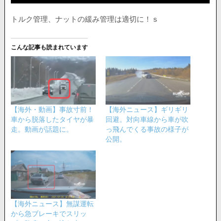
トルク管理、ナットの緩み管理は適切に！ｓ
こんな記事も読まれています
【海外・動画】事故寸前！
【海外ニュース】ギリギリ
車から脱落したタイヤが暴
回避。対向車線から車が吹
走。動画が話題に。
っ飛んでくる事故の様子が
公開。
【海外ニュース】無謀運転
から急ブレーキでスリッ