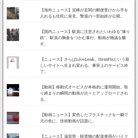
【海外ニュース】泥棒が玄関の郵便受けから手を
入れるも住民に発見。撃退の一部始終が公開。
【国内ニュース】駅員に注意されたいわゆる”撮り
鉄”、駅員の胸倉をつかむ暴行。動画が物議を醸
す。
【ニュース】さらばLiveLeak。ItemFixという新
しいサイトへ生まれ変わる。事実上のサービス終
了。
【動画】移動式オービスが本格的に運用開始。取
り締まりの瞬間の動画が次々とアップロードされ
る。
【動画ニュース】変色したプラスチックを一瞬で
元の色に。技術動画が話題に。
【ニュース】滋賀県・軽貨物の配達車両がバイク