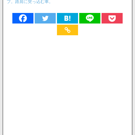
プ。路肩に突っ込む車。