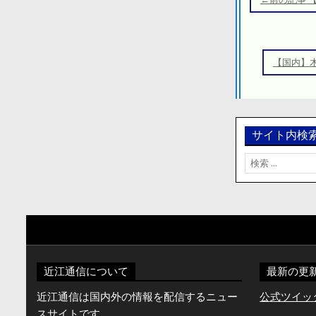
ナ
ビ
ゲ
【国内】
ー
シ
ョ
ン
サイト内検
検
索:
近江通信について
最新の更
近江通信は国内外の情報を配信するニュー
公式ツイッター
スサイトです。