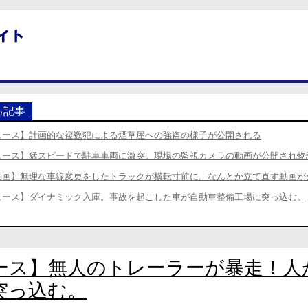
る記事
ュース】計画的な複数犯による煙草屋への強盗の様子が公開される
ュース】猛スピードで駐車車両に激突。現場の監視カメラの動画が公開され物
動画】無理な車線変更をしたトラックが横転寸前に。なんとか立て直す動画が
ュース】ダイナミック入庫。事故を起こした車が自動車整備工場に突っ込む。
ース】無人のトレーラーが暴走！人
突っ込む。