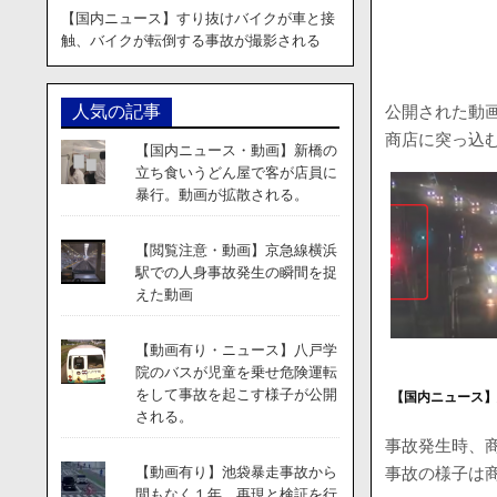
【国内ニュース】すり抜けバイクが車と接
触、バイクが転倒する事故が撮影される
公開された動画
人気の記事
商店に突っ込
【国内ニュース・動画】新橋の
立ち食いうどん屋で客が店員に
暴行。動画が拡散される。
【閲覧注意・動画】京急線横浜
駅での人身事故発生の瞬間を捉
えた動画
【動画有り・ニュース】八戸学
院のバスが児童を乗せ危険運転
をして事故を起こす様子が公開
【国内ニュース
される。
事故発生時、
事故の様子は
【動画有り】池袋暴走事故から
間もなく１年。再現と検証を行