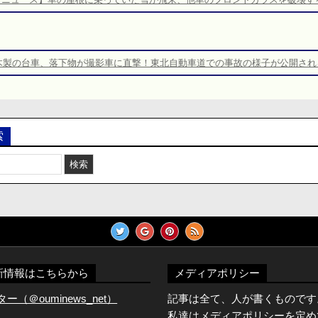
木製の台車、落下物が撮影車に直撃！東北自動車道での事故の様子が公開され
索
新情報はこちらから
メディアポリシー
（＠ouminews_net）
記事は全て、人が書くものです
私達はメディアポリシーを定め