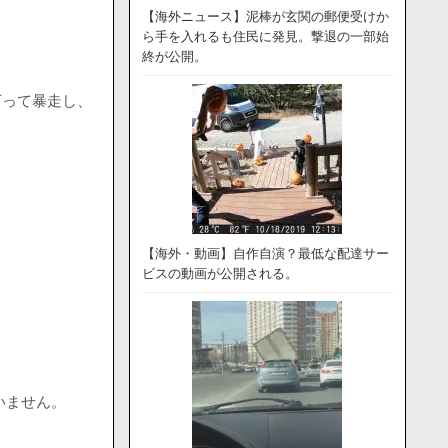
【海外ニュース】泥棒が玄関の郵便受けか
ら手を入れるも住民に発見。撃退の一部始
終が公開。
下って暴走し、
【海外・動画】自作自演？最低な配達サー
ビスの動画が公開される。
いません。