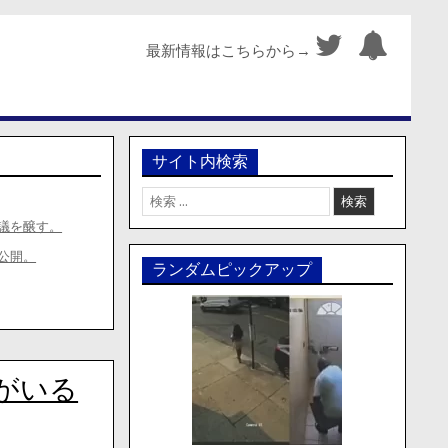
最新情報はこちらから→
サイト内検索
検
索:
議を醸す。
公開。
ランダムピックアップ
がいる