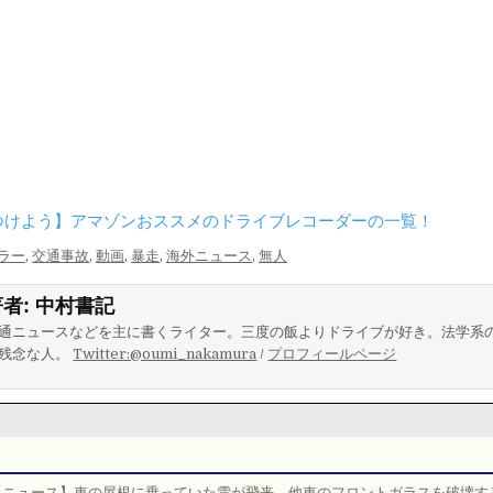
つけよう】アマゾンおススメのドライブレコーダーの一覧！
ラー
,
交通事故
,
動画
,
暴走
,
海外ニュース
,
無人
著者:
中村書記
通ニュースなどを主に書くライター。三度の飯よりドライブが好き。法学系
残念な人。
Twitter:@oumi_nakamura
/
プロフィールページ
【ニュース】車の屋根に乗っていた雪が飛来、他車のフロントガラスを破壊す