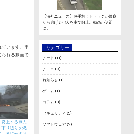
【海外ニュース】お手柄！トラックが警察
から逃げる犯人を車で阻止。動画が話題
に。
れています。車
カテゴリー
じられる動画で
アート
(11)
アニメ
(2)
お知らせ
(1)
ゲーム
(1)
コラム
(9)
セキュリティ
(9)
】炎上する無人
ソフトウェア
(7)
を下り辺りを燃
広く延焼せずけ