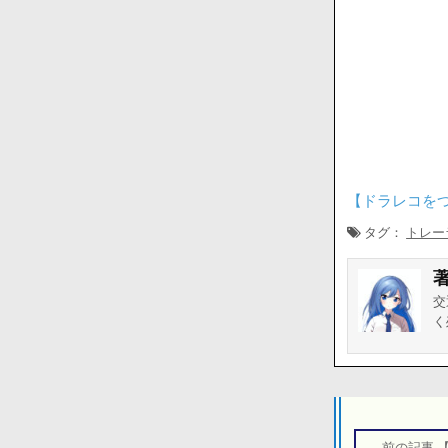
【ドラレコを
タグ：
トレー
交
く
投
稿
←前の記事 