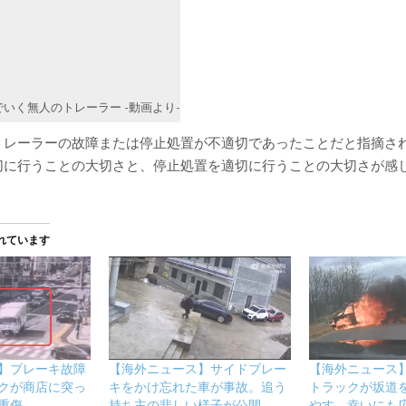
いく無人のトレーラー -動画より-
トレーラーの故障または停止処置が不適切であったことだと指摘さ
切に行うことの大切さと、停止処置を適切に行うことの大切さが感
れています
】ブレーキ故障
【海外ニュース】サイドブレー
【海外ニュース
クが商店に突っ
キをかけ忘れた車が事故。追う
トラックが坂道
重傷。
持ち主の悲しい様子が公開。
やす。幸いにも