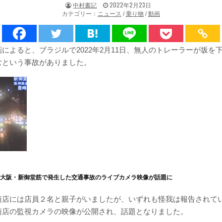
著
掲
中村書記
2022年2月23日
者:
載
カテゴリー：
ニュース
/
乗り物
/
動画
日：
によると、ブラジルで2022年2月11日、無人のトレーラーが坂を
むという事故がありました。
】大阪・新御堂筋で発生した交通事故のライブカメラ映像が話題に
商店には店員２名と親子がいましたが、いずれも怪我は報告されて
商店の監視カメラの映像が公開され、話題となりました。