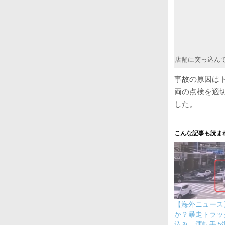
店舗に突っ込んで
事故の原因は
両の点検を適
した。
こんな記事も読ま
【海外ニュース
か？暴走トラッ
込み、運転手が