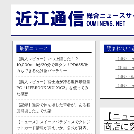
最新ニュース
読まれてい
【購入レビュー】いつ上陸した！？
【海外ニ
10,000mahが20分で満タン！PD65W出
【動画ニ
力もできる化け物バッテリー
【海外・
【購入レビュー】富士通が誇る世界最軽量
【海外ニ
PC「LIFEBOOK WU-X/G2」を使ってみ
た感想
【記録】過労で体を壊した筆者が、ある程
度回復したまでの話
【ニュ
【ニュース】スイーツパラダイスでクレジ
商店に
ットカード情報が漏えいか。公式が発表。