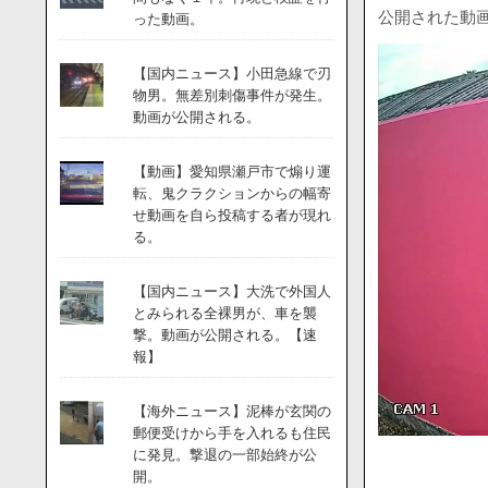
公開された動
った動画。
【国内ニュース】小田急線で刃
物男。無差別刺傷事件が発生。
動画が公開される。
【動画】愛知県瀬戸市で煽り運
転、鬼クラクションからの幅寄
せ動画を自ら投稿する者が現れ
る。
【国内ニュース】大洗で外国人
とみられる全裸男が、車を襲
撃。動画が公開される。【速
報】
【海外ニュース】泥棒が玄関の
郵便受けから手を入れるも住民
に発見。撃退の一部始終が公
開。