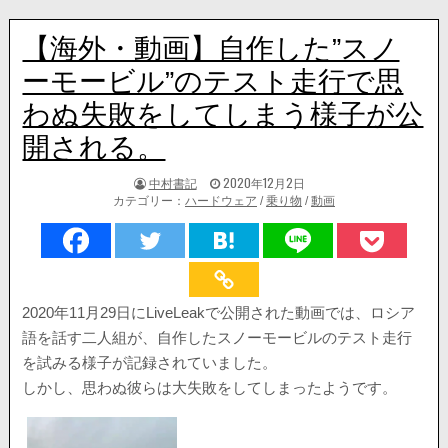
【海外・動画】自作した”スノ
ーモービル”のテスト走行で思
わぬ失敗をしてしまう様子が公
開される。
著
掲
中村書記
2020年12月2日
者:
載
カテゴリー：
ハードウェア
/
乗り物
/
動画
日：
2020年11月29日にLiveLeakで公開された動画では、ロシア
語を話す二人組が、自作したスノーモービルのテスト走行
を試みる様子が記録されていました。
しかし、思わぬ彼らは大失敗をしてしまったようです。