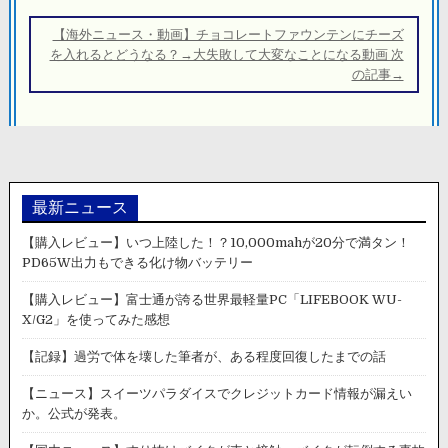
ー
シ
【海外ニュース・動画】チョコレートファウンテンにチーズ
を入れるとどうなる？→大失敗して大変なことになる動画 次
ョ
の記事→
ン
最新ニュース
【購入レビュー】いつ上陸した！？10,000mahが20分で満タン！
PD65W出力もできる化け物バッテリー
【購入レビュー】富士通が誇る世界最軽量PC「LIFEBOOK WU-
X/G2」を使ってみた感想
【記録】過労で体を壊した筆者が、ある程度回復したまでの話
【ニュース】スイーツパラダイスでクレジットカード情報が漏えい
か。公式が発表。