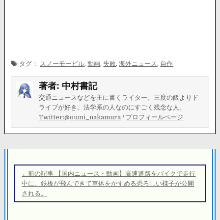
タグ：
スノーモービル
,
動画
,
失敗
,
海外ニュース
,
自作
著者:
中村書記
交通ニュースなどを主に書くライター。三度の飯よりド
ライブが好き。法学系の人なのにすごく残念な人。
Twitter:@oumi_nakamura
/
プロフィールページ
投
稿
←前の記事 【国内ニュース・動画】高速道路をバイクで走行
ナ
中に、鉄板が飛んできて車体をかすめる恐ろしい様子が公開
される。
ビ
ゲ