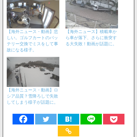
【海外ニュース・動画】悲
【海外ニュース】積載車か
しい。ゴルフカートのバッ
ら車が落下、さらに衝突す
テリー交換でミスをして事
る大失敗！動画が話題に。
故になる様子。
【海外ニュース・動画】ロ
シア品質？雪降ろしで失敗
してしまう様子が話題に。