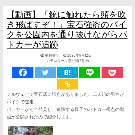
【動画】「銃に触れたら頭を吹
き飛ばすぞ！」宝石強盗のバイ
クを公園内を通り抜けながらパ
トカーが追跡
著
掲
中村書記
2020年6月12日
者:
載
カテゴリー：
乗り物
/
動画
日：
ノルウェーで宝石店に強盗がありました。二人組の男性が
バイクで逃走。
パトカーがそれ発見し、追跡する様子のパトカー視点の動
画が公開されたので紹介します。