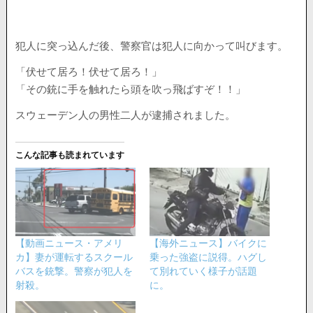
犯人に突っ込んだ後、警察官は犯人に向かって叫びます。
「伏せて居ろ！伏せて居ろ！」
「その銃に手を触れたら頭を吹っ飛ばすぞ！！」
スウェーデン人の男性二人が逮捕されました。
こんな記事も読まれています
【動画ニュース・アメリ
【海外ニュース】バイクに
カ】妻が運転するスクール
乗った強盗に説得。ハグし
バスを銃撃。警察が犯人を
て別れていく様子が話題
射殺。
に。