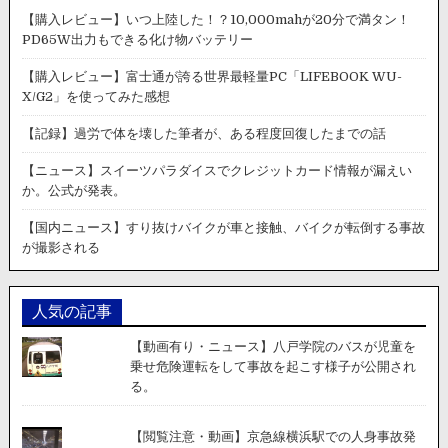
【購入レビュー】いつ上陸した！？10,000mahが20分で満タン！
PD65W出力もできる化け物バッテリー
【購入レビュー】富士通が誇る世界最軽量PC「LIFEBOOK WU-
X/G2」を使ってみた感想
【記録】過労で体を壊した筆者が、ある程度回復したまでの話
【ニュース】スイーツパラダイスでクレジットカード情報が漏えい
か。公式が発表。
【国内ニュース】すり抜けバイクが車と接触、バイクが転倒する事故
が撮影される
人気の記事
【動画有り・ニュース】八戸学院のバスが児童を
乗せ危険運転をして事故を起こす様子が公開され
る。
【閲覧注意・動画】京急線横浜駅での人身事故発