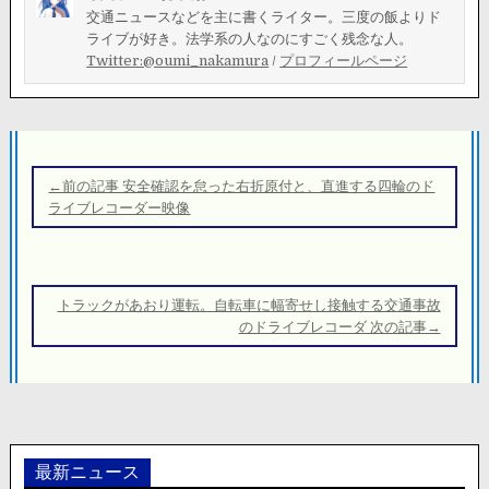
交通ニュースなどを主に書くライター。三度の飯よりド
ライブが好き。法学系の人なのにすごく残念な人。
Twitter:@oumi_nakamura
/
プロフィールページ
投
稿
←前の記事 安全確認を怠った右折原付と、直進する四輪のド
ナ
ライブレコーダー映像
ビ
ゲ
ー
トラックがあおり運転。自転車に幅寄せし接触する交通事故
シ
のドライブレコーダ 次の記事→
ョ
ン
最新ニュース