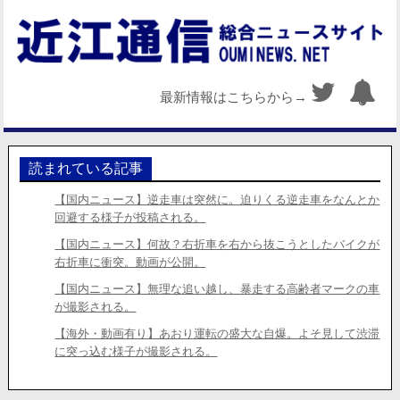
最新情報はこちらから→
読まれている記事
【国内ニュース】逆走車は突然に。迫りくる逆走車をなんとか
回避する様子が投稿される。
【国内ニュース】何故？右折車を右から抜こうとしたバイクが
右折車に衝突。動画が公開。
【国内ニュース】無理な追い越し、暴走する高齢者マークの車
が撮影される。
【海外・動画有り】あおり運転の盛大な自爆。よそ見して渋滞
に突っ込む様子が撮影される。