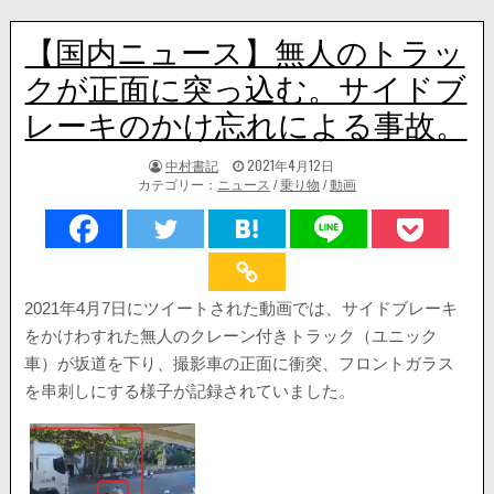
【国内ニュース】無人のトラッ
クが正面に突っ込む。サイドブ
レーキのかけ忘れによる事故。
著
掲
中村書記
2021年4月12日
者:
載
カテゴリー：
ニュース
/
乗り物
/
動画
日：
2021年4月7日にツイートされた動画では、サイドブレーキ
をかけわすれた無人のクレーン付きトラック（ユニック
車）が坂道を下り、撮影車の正面に衝突、フロントガラス
を串刺しにする様子が記録されていました。