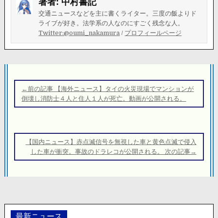
著者:
中村書記
交通ニュースなどを主に書くライター。三度の飯よりド
ライブが好き。法学系の人なのにすごく残念な人。
Twitter:@oumi_nakamura
/
プロフィールページ
投
稿
←前の記事 【海外ニュース】タイの火災現場でマンションが
ナ
倒壊し消防士４人と住人１人が死亡。動画が公開される。
ビ
ゲ
ー
【国内ニュース】赤点滅信号を無視した車と黄色点滅で侵入
シ
した車が衝突。事故のドラレコが公開される。 次の記事→
ョ
ン
最新ニュース