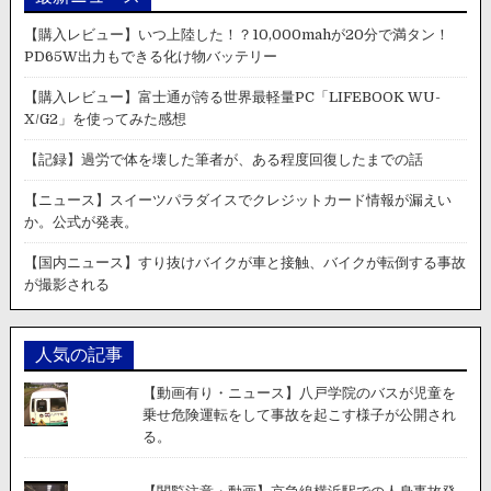
【購入レビュー】いつ上陸した！？10,000mahが20分で満タン！
PD65W出力もできる化け物バッテリー
【購入レビュー】富士通が誇る世界最軽量PC「LIFEBOOK WU-
X/G2」を使ってみた感想
【記録】過労で体を壊した筆者が、ある程度回復したまでの話
【ニュース】スイーツパラダイスでクレジットカード情報が漏えい
か。公式が発表。
【国内ニュース】すり抜けバイクが車と接触、バイクが転倒する事故
が撮影される
人気の記事
【動画有り・ニュース】八戸学院のバスが児童を
乗せ危険運転をして事故を起こす様子が公開され
る。