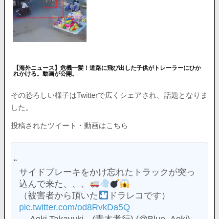
【海外ニュース】危機一髪！道路に飛び出した子供がトレーラーにひか
れかける。動画が公開。
その恐ろしい様子はTwitterで広くシェアされ、話題となりま
した。
投稿されたツイート・動画はこちら
サイドブレーキをかけ忘れたトラックが突っ
込んで来た、、、
（被害者から頂いた
ドラレコです）
pic.twitter.com/od8RvkDa5Q
— Aoki Takayuki (青木孝行) (@Blue_Aoki)