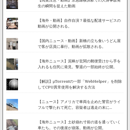
【閲覧注意・動画】京急線横浜駅での人身事故発
生の瞬間を捉えた動画
【海外・動画】自作自演？最低な配達サービスの
動画が公開される。
【国内ニュース・動画】新橋の立ち食いうどん屋
で客が店員に暴行。動画が拡散される。
【海外ニュース】泥棒が玄関の郵便受けから手を
入れるも住民に発見。撃退の一部始終が公開。
【解説】μTorrentの一部「WebHelper」を削除
してCPU異常使用を解決する方法
【ニュース】アメリカで車両を止めた警官がライ
フルで撃たれて死亡。容疑者は逃走の末に...
【海外ニュース】土砂崩れ寸前の道を通っていく
車たち。その後崖が崩落。動画が公開。