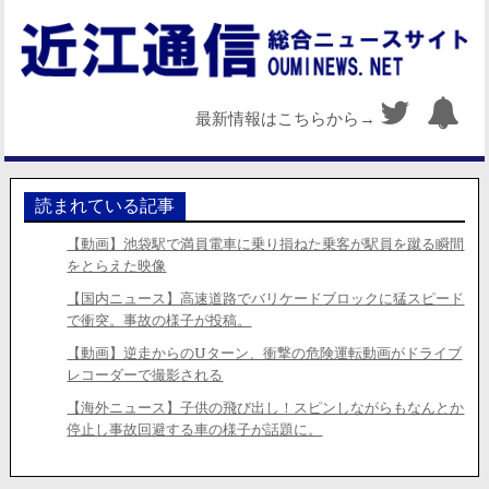
最新情報はこちらから→
読まれている記事
【動画】池袋駅で満員電車に乗り損ねた乗客が駅員を蹴る瞬間
をとらえた映像
【国内ニュース】高速道路でバリケードブロックに猛スピード
で衝突。事故の様子が投稿。
【動画】逆走からのUターン、衝撃の危険運転動画がドライブ
レコーダーで撮影される
【海外ニュース】子供の飛び出し！スピンしながらもなんとか
停止し事故回避する車の様子が話題に。