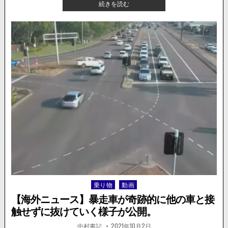
【海
続きを読む
れ
外
違
ニ
い
ュ
ト
ー
ラ
ス】
ブ
バ
ル。
イ
警
ク
察
に
沙
乗
汰
っ
に。
た
武
装
強
盗
に
車
乗り物
動画
Posted
が
in
突
【海外ニュース】暴走車が奇跡的に他の車と接
っ
触せずに抜けていく様子が公開。
込
む。
著
掲
中村書記
2021年10月2日