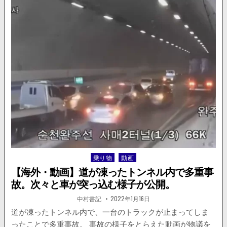
ュ
込
ー
む。
ス】
居
眠
り
運
転？
車
が
歩
道
に
突
っ
込
乗り物
動画
Posted
み、
in
人
【海外・動画】道が凍ったトンネル内で多重事
が
故。次々と車が突っ込む様子が公開。
押
し
著
掲
中村書記
2022年1月16日
者:
載
て
日：
道が凍ったトンネル内で、一台のトラックが止まってしま
い
ったことで多重事故。 事故の様子をとらえた動画が物議を
る