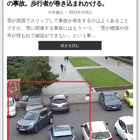
の事故。歩行者が巻き込まれかける。
が
突
著
掲
中村書記
2022年1月9日
者:
載
っ
日：
雪が原因でスリップして事故が発生するのはよくあること
込
ですが、雪に関連する事故にはもう一つ、「雪が標識や信
む
様
号が埋もれて確認ができない」という事…
子
【海
続きを読む
が
外・
公
動
開。
画】
雪
が
積
も
っ
た
交
差
点
で
出
会
い