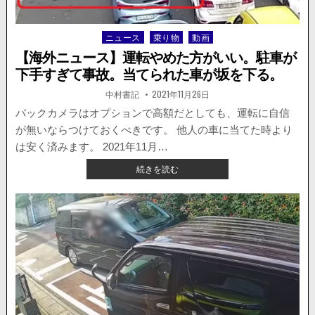
頭
の
ニュース
乗り物
動画
Posted
事
in
故。
【海外ニュース】運転やめた方がいい。駐車が
歩
下手すぎて事故。当てられた車が坂を下る。
行
者
著
掲
中村書記
2021年11月26日
者:
載
が
日：
バックカメラはオプションで高額だとしても、運転に自信
巻
が無いならつけておくべきです。 他人の車に当てた時より
き
込
は安く済みます。 2021年11月…
ま
【海
続きを読む
れ
外
か
ニ
け
ュ
る。
ー
ス】
運
転
や
め
た
方