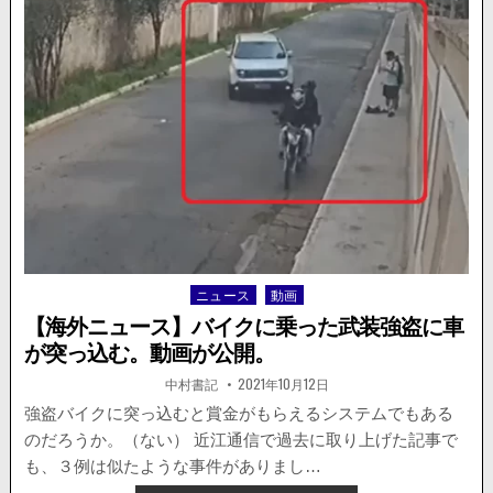
ス】
る。
左
は
ガ
ラ
空
き。
車
を
寄
せ
れ
な
い
ニュース
動画
Posted
ハ
in
イ
【海外ニュース】バイクに乗った武装強盗に車
エ
が突っ込む。動画が公開。
ー
ス
著
掲
中村書記
2021年10月12日
者:
載
が
日：
強盗バイクに突っ込むと賞金がもらえるシステムでもある
原
のだろうか。（ない） 近江通信で過去に取り上げた記事で
因
で
も、３例は似たような事件がありまし…
す