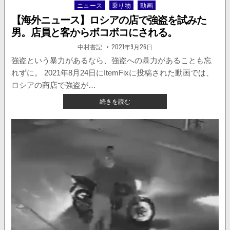
ニュース
乗り物
動画
Posted
触
in
せ
【海外ニュース】ロシアの店で強盗を試みた
ず
男。店員と客からボコボコにされる。
に
抜
著
掲
中村書記
2021年9月26日
者:
載
け
日：
強盗という暴力があるなら、強盗への暴力があることも忘
て
れずに。 2021年8月24日にItemFixに投稿された動画では、
い
く
ロシアの商店で強盗が…
様
【海
続きを読む
子
外
が
ニ
公
ュ
開。
ー
ス】
ロ
シ
ア
の
店
で
強
盗