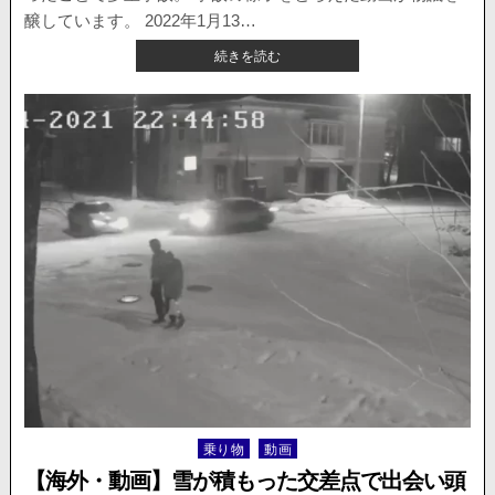
自
醸しています。 2022年1月13…
転
【海
続きを読む
車
外・
を
動
破
画】
壊。
道
動
が
画
凍
が
っ
公
た
開。
ト
ン
ネ
ル
内
で
多
重
事
故。
乗り物
動画
Posted
次々
in
と
【海外・動画】雪が積もった交差点で出会い頭
車