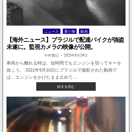
を
試
み
た
男。
ニュース
乗り物
動画
Posted
店
in
員
【海外ニュース】ブラジルで配達バイクが強盗
と
未遂に。監視カメラの映像が公開。
客
か
著
掲
中村書記
2021年9月24日
者:
載
ら
日：
車両から離れる時は、短時間でもエンジンを切ってキーを
ボ
抜こう。 2021年9月10日にブラジルで撮影された動画で
コ
ボ
は、エンジンをかけたまま止めて…
コ
【海
続きを読む
に
外
さ
ニ
れ
ュ
る。
ー
ス】
ブ
ラ
ジ