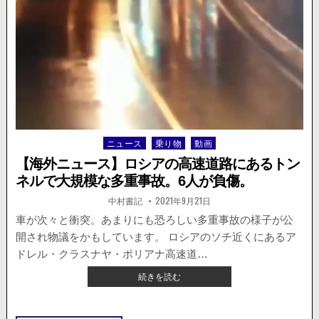
ル
で
配
達
バ
イ
ク
が
強
盗
ニュース
乗り物
動画
Posted
未
in
遂
【海外ニュース】ロシアの高速道路にあるトン
に。
ネルで大規模な多重事故。6人が負傷。
監
視
著
掲
中村書記
2021年9月21日
者:
載
カ
日：
車が次々と衝突。あまりにも恐ろしい多重事故の様子が公
メ
開され物議をかもしています。 ロシアのソチ近くにあるア
ラ
の
ドレル・クラスナヤ・ポリアナ高速道…
映
【海
続きを読む
像
外
が
投
ニ
公
ュ