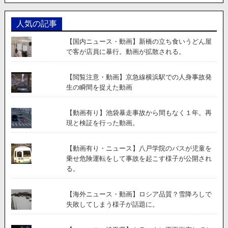
重
事
故。
人気の記事
6
人
【国内ニュース・動画】新橋の立ち食いうどん屋
が
で客が店員に暴行。動画が拡散される。
負
傷。
【閲覧注意・動画】京急線横浜駅での人身事故発
生の瞬間を捉えた動画
【動画有り】池袋暴走事故から間もなく１年。再
現と検証を行った動画。
【動画有り・ニュース】八戸学院のバスが児童を
乗せ危険運転をして事故を起こす様子が公開され
る。
【海外ニュース・動画】ロシア品質？雪降ろしで
失敗してしまう様子が話題に。