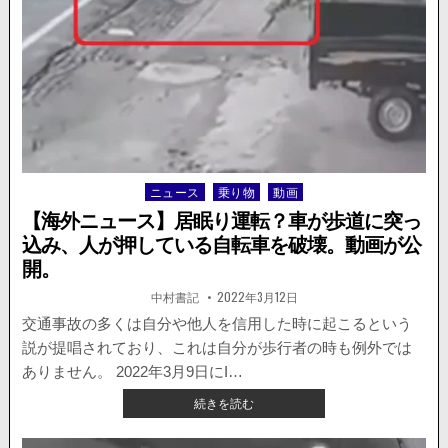
ミ
開。
ッ
ク
入
庫。
事
故
を
起
こ
ニュース
乗り物
動画
Posted
し
in
た
【海外ニュース】居眠り運転？車が歩道に突っ
車
込み、人が押している自転車を破壊。動画が公
が
開。
自
動
著
掲
中村書記
2022年3月12日
者:
載
車
日：
交通事故の多くは自分や他人を信用した時に起こるという
整
備
説が提唱されており、これは自分が歩行者の時も例外では
工
ありません。 2022年3月9日にI…
場
【海
続きを読む
に
外
突
ニ
っ