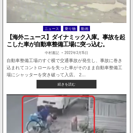
ッ
ト
で
車
を
ニュース
乗り物
動画
Posted
殴
in
打、
【海外ニュース】ダイナミック入庫。事故を起
殴
こした車が自動車整備工場に突っ込む。
打
さ
著
掲
中村書記
2022年3月15日
者:
載
れ
日：
自動車整備工場のすぐ横で交通事故が発生し、事故に巻き
た
込まれてコントロールを失った車がそのまま自動車整備工
側
は
場にシャッターを突き破って入店。 2…
車
【海
続きを読む
で
外
体
ニ
当
ュ
た
ー
り。
ス】
動
ダ
画
イ
が
ナ
公