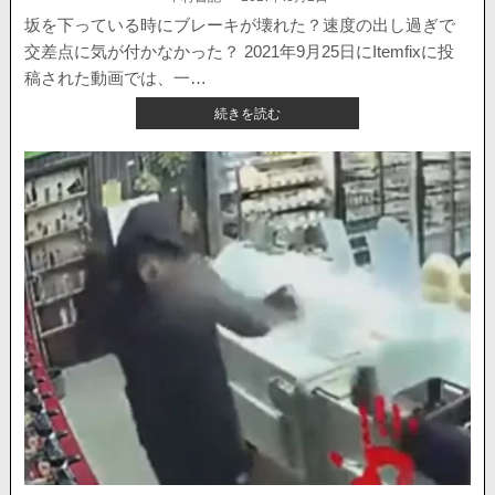
者:
載
動
日：
坂を下っている時にブレーキが壊れた？速度の出し過ぎで
画
交差点に気が付かなかった？ 2021年9月25日にItemfixに投
が
公
稿された動画では、一…
開。
【海
続きを読む
外
ニ
ュ
ー
ス】
暴
走
車
が
奇
跡
的
に
他
の
車
と
接