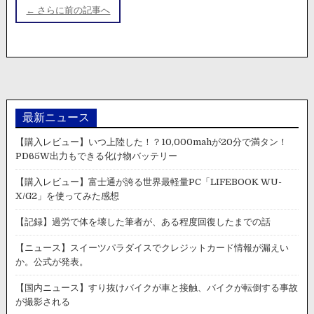
開。
稿
ー
← さらに前の記事へ
ナ
ス】
ロ
ビ
シ
ゲ
ア
の
ー
高
シ
速
道
最新ニュース
ョ
路
ン
【購入レビュー】いつ上陸した！？10,000mahが20分で満タン！
に
PD65W出力もできる化け物バッテリー
あ
る
【購入レビュー】富士通が誇る世界最軽量PC「LIFEBOOK WU-
ト
X/G2」を使ってみた感想
ン
ネ
【記録】過労で体を壊した筆者が、ある程度回復したまでの話
ル
で
【ニュース】スイーツパラダイスでクレジットカード情報が漏えい
大
か。公式が発表。
規
模
【国内ニュース】すり抜けバイクが車と接触、バイクが転倒する事故
な
が撮影される
多