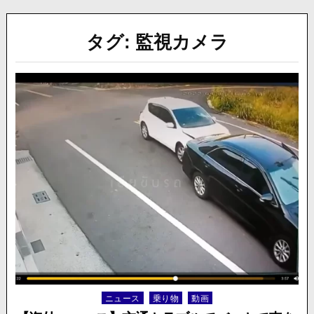
タグ:
監視カメラ
ニュース
乗り物
動画
Posted
in