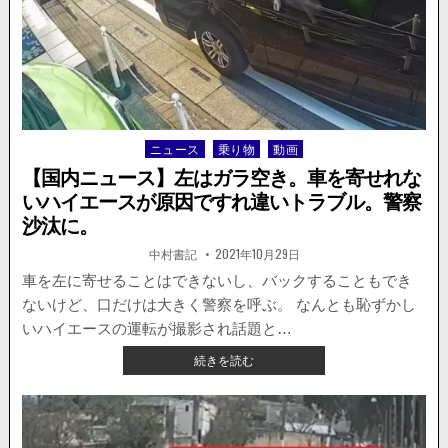
が
い
い。
駐
車
が
下
ニュース
乗り物
動画
Posted
手
in
す
【国内ニュース】左はガラ空き。車を寄せれな
ぎ
いハイエースが原因ですれ違いトラブル。警察
て
沙汰に。
事
故。
著
掲
中村書記
2021年10月29日
者:
載
当
日：
車を左に寄せることはできないし、バックすることもでき
て
ら
ないけど、口だけは大きく警察を呼ぶ。 なんとも恥ずかし
れ
いハイエースの運転が撮影され話題と…
た
【国
続きを読む
車
内
が
ニ
坂
ュ
を
ー
下