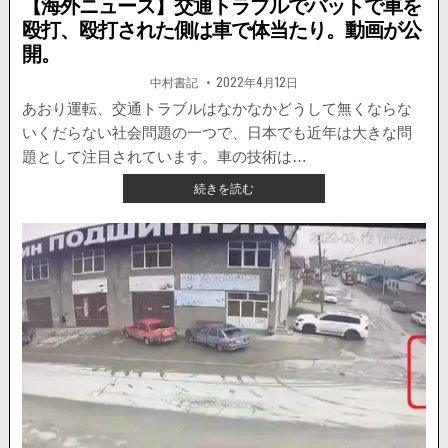
【海外ニュース】交通トラブルでバットで車を
殴打、殴打された側は車で体当たり。動画が公
開。
著
掲
中村書記
2022年4月12日
者:
載
日：
あおり運転、交通トラブルはなかなかどうして無くならな
いくだらない社会問題の一つで、日本でも近年は大きな問
題として注目されています。車の技術は…
【海
続きを読む
外
ニ
ュ
ー
ス】
交
通
ト
ラ
ブ
ル
で
バ