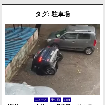
タグ:
駐車場
ニュース
乗り物
動画
Posted
in