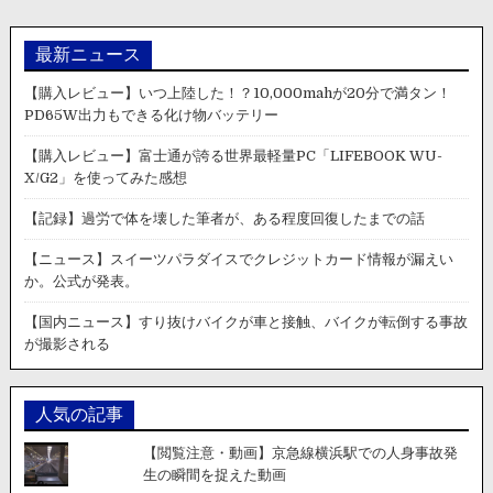
ー
話
ス・
題
動
に。
最新ニュース
画】
滋
【購入レビュー】いつ上陸した！？10,000mahが20分で満タン！
賀
PD65W出力もできる化け物バッテリー
県
の
【購入レビュー】富士通が誇る世界最軽量PC「LIFEBOOK WU-
ス
X/G2」を使ってみた感想
ー
パ
【記録】過労で体を壊した筆者が、ある程度回復したまでの話
ー”バ
ロ
【ニュース】スイーツパラダイスでクレジットカード情報が漏えい
ー
か。公式が発表。
茶
が
【国内ニュース】すり抜けバイクが車と接触、バイクが転倒する事故
崎
が撮影される
店”の
駐
車
人気の記事
場
で
【閲覧注意・動画】京急線横浜駅での人身事故発
当
生の瞬間を捉えた動画
た