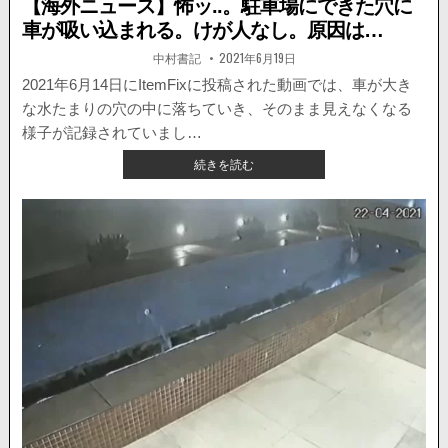
【海外ニュース】怖ッ..。駐車場にできた穴に
車が吸い込まれる。けが人なし。原因は…
著
掲
中村書記
2021年6月19日
者:
載
日：
2021年6月14日にItemFixに投稿された動画では、車が大き
な水たまりの穴の中に落ちていき、そのまま見えなくなる
様子が記録されていまし…
【海
続きを読む
外
ニ
ュ
ー
ス】
怖
ッ..。
駐
車
場
に
で
き
た
穴