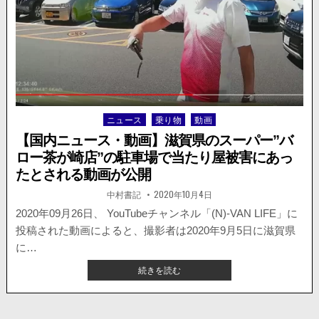
が
抜
け
駐
車
場
が
水
ニュース
乗り物
動画
Posted
浸
in
し。
【国内ニュース・動画】滋賀県のスーパー”バ
監
ロー茶が崎店”の駐車場で当たり屋被害にあっ
視
たとされる動画が公開
カ
メ
著
掲
中村書記
2020年10月4日
者:
載
ラ
日：
2020年09月26日、 YouTubeチャンネル「(N)-VAN LIFE」に
の
映
投稿された動画によると、撮影者は2020年9月5日に滋賀県
像
に…
が
【国
続きを読む
投
内
稿
ニ
さ
ュ
れ