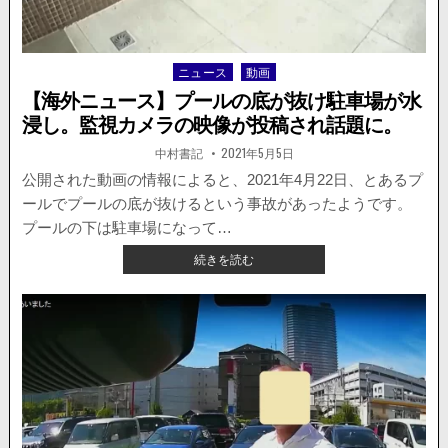
に
車
が
ニュース
動画
Posted
吸
in
い
【海外ニュース】プールの底が抜け駐車場が水
込
浸し。監視カメラの映像が投稿され話題に。
ま
れ
著
掲
中村書記
2021年5月5日
者:
載
る。
日：
公開された動画の情報によると、2021年4月22日、とあるプ
け
ールでプールの底が抜けるという事故があったようです。
が
人
プールの下は駐車場になって…
な
【海
続きを読む
し。
外
原
ニ
因
ュ
は…
ー
ス】
プ
ー
ル
の
底