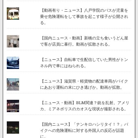
り
屋
【動画有り・ニュース】八戸学院のバスが児童を
被
乗せ危険運転をして事故を起こす様子が公開され
害
る。
に
あ
【国内ニュース・動画】新橋の立ち食いうどん屋
っ
で客が店員に暴行。動画が拡散される。
た
と
さ
【ニュース】自転車で生配信していた男性がトン
れ
ネル内で車にはねられる。
る
動
画
【ニュース】滋賀県・軽貨物の配達車両がバイク
が
にあおり運転の末にひき逃げか。動画が拡散。
公
開
【ニュース・動画】BLM関連？銃を乱射。アメリ
カ、ミアネポリスのカオスな現状が撮影される。
【国内ニュース】「ナンキロハシリタイ！？」バ
イクへの危険運転に対する外国人の反応が話題
に。