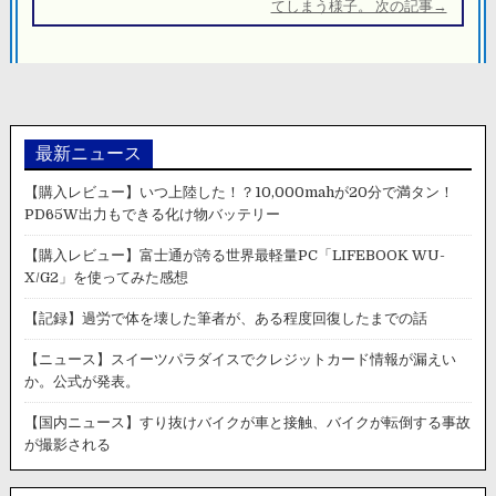
シ
てしまう様子。 次の記事→
ョ
ン
最新ニュース
【購入レビュー】いつ上陸した！？10,000mahが20分で満タン！
PD65W出力もできる化け物バッテリー
【購入レビュー】富士通が誇る世界最軽量PC「LIFEBOOK WU-
X/G2」を使ってみた感想
【記録】過労で体を壊した筆者が、ある程度回復したまでの話
【ニュース】スイーツパラダイスでクレジットカード情報が漏えい
か。公式が発表。
【国内ニュース】すり抜けバイクが車と接触、バイクが転倒する事故
が撮影される