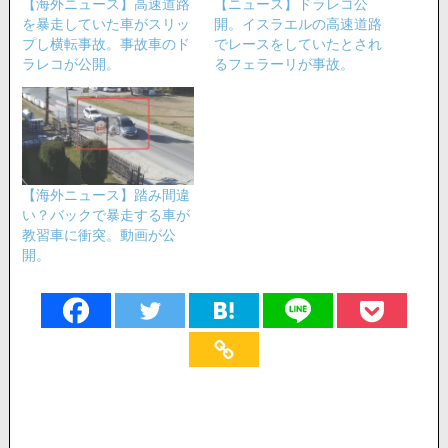
【海外ニュース】高速道路
【ニュース】ドラレコ公
を暴走していた車がスリッ
開。イスラエルの高速道路
プし横転事故。事故車のド
でレースをしていたとされ
ラレコが公開。
るフェラーリが事故。
【海外ニュース】踏み間違
い？バックで暴走する車が
教習車に衝突。動画が公
開。