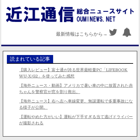
最新情報はこちらから→
読まれている記事
【購入レビュー】富士通が誇る世界最軽量PC「LIFEBOOK
WU-X/G2」を使ってみた感想
【海外ニュース・動画】アメリカで暑い車の中に放置された赤
ちゃんを警察官が窓を割り救出。
【海外ニュース】右へ左へ車線変更。無謀運転で多重事故にな
る様子が公開。
【運転やめた方がいい】運転が下手すぎる当て逃げドライバー
が撮影される