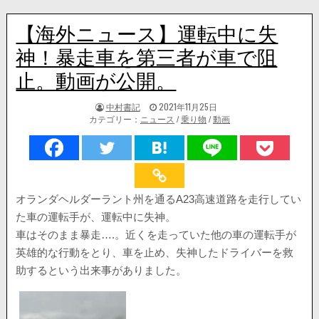
【海外ニュース】運転中に失
神！暴走車を第三者が車で阻
止。動画が公開。
著
掲
中村書記
2021年11月25日
者:
載
カテゴリー：
ニュース
/
乗り物
/
動画
日：
オランダヘルダーラント州を通るA23高速道路を走行してい
た車の運転手が、運転中に失神。
車はそのまま暴走….。近くを走っていた他の車の運転手が
英雄的な行動をとり、車を止め、失神したドライバーを救
助するという出来事がありました。