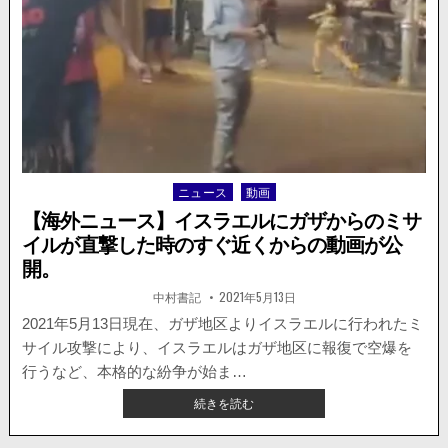
か。
が
車
事
に
故。
仕
掛
け
れ
た
爆
弾
ニュース
動画
Posted
が
in
爆
【海外ニュース】イスラエルにガザからのミサ
発。
イルが直撃した時のすぐ近くからの動画が公
1
開。
人
が
著
掲
中村書記
2021年5月13日
負
者:
載
日：
2021年5月13日現在、ガザ地区よりイスラエルに行われたミ
傷。
サイル攻撃により、イスラエルはガザ地区に報復で空爆を
行うなど、本格的な紛争が始ま…
【海
続きを読む
外
ニ