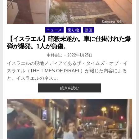
ル
の
高
速
道
ニュース
乗り物
動画
Posted
路
in
で
【イスラエル】暗殺未遂か。車に仕掛けれた爆
レ
弾が爆発。1人が負傷。
ー
ス
著
掲
中村書記
2022年1月25日
者:
載
を
日：
イスラエルの現地メディアであるザ・タイムズ・オブ・イ
し
スラエル（THE TIMES OF ISRAEL）が報じた内容による
て
い
と、イスラエルのネス…
た
【イ
続きを読む
と
ス
さ
ラ
れ
エ
る
ル】
フ
暗
ェ
殺
ラ
未
ー
遂
リ