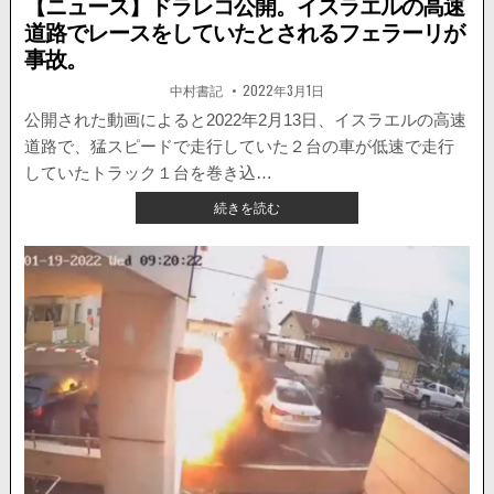
【ニュース】ドラレコ公開。イスラエルの高速
道路でレースをしていたとされるフェラーリが
事故。
著
掲
中村書記
2022年3月1日
者:
載
日：
公開された動画によると2022年2月13日、イスラエルの高速
道路で、猛スピードで走行していた２台の車が低速で走行
していたトラック１台を巻き込…
【ニ
続きを読む
ュ
ー
ス】
ド
ラ
レ
コ
公
開。
イ
ス
ラ
エ