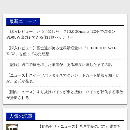
ュ
ー
ス】
イ
最新ニュース
ス
ラ
【購入レビュー】いつ上陸した！？10,000mahが20分で満タン！
エ
PD65W出力もできる化け物バッテリー
ル
に
【購入レビュー】富士通が誇る世界最軽量PC「LIFEBOOK WU-
ガ
X/G2」を使ってみた感想
ザ
か
【記録】過労で体を壊した筆者が、ある程度回復したまでの話
ら
の
【ニュース】スイーツパラダイスでクレジットカード情報が漏えい
ミ
か。公式が発表。
サ
イ
【国内ニュース】すり抜けバイクが車と接触、バイクが転倒する事故
ル
が撮影される
が
直
撃
人気の記事
し
た
【動画有り・ニュース】八戸学院のバスが児童を
時