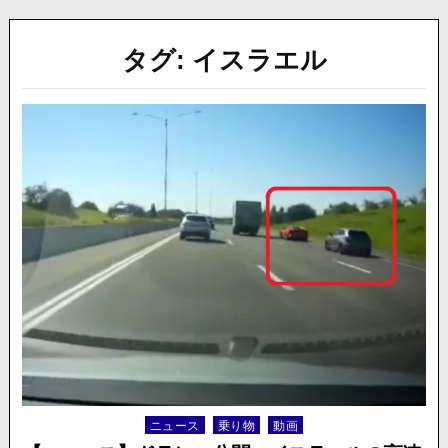
タグ:
イスラエル
ニュース
乗り物
動画
Posted
in