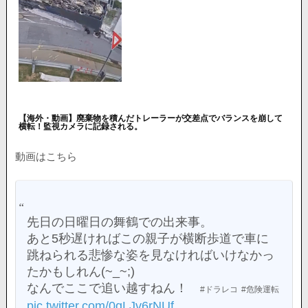
【海外・動画】廃棄物を積んだトレーラーが交差点でバランスを崩して
横転！監視カメラに記録される。
動画はこちら
先日の日曜日の舞鶴での出来事。
あと5秒遅ければこの親子が横断歩道で車に
跳ねられる悲惨な姿を見なければいけなかっ
たかもしれん(~_~;)
なんでここで追い越すねん！
#ドラレコ
#危険運転
pic.twitter.com/0qLJv6rNUf