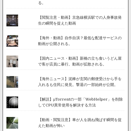
る。
【閲覧注意・動画】京急線横浜駅での人身事故発
生の瞬間を捉えた動画
【海外・動画】自作自演？最低な配達サービスの
動画が公開される。
【国内ニュース・動画】新橋の立ち食いうどん屋
で客が店員に暴行。動画が拡散される。
【海外ニュース】泥棒が玄関の郵便受けから手を
入れるも住民に発見。撃退の一部始終が公開。
【解説】μTorrentの一部「WebHelper」を削除
してCPU異常使用を解決する方法
【動画・閲覧注意】車が人を跳ね飛ばす瞬間を捉
えた動画が怖い