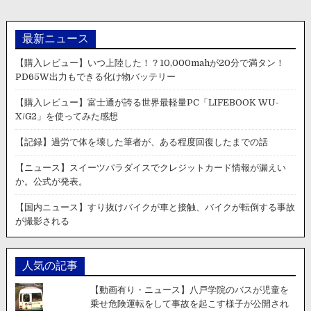
最新ニュース
【購入レビュー】いつ上陸した！？10,000mahが20分で満タン！
PD65W出力もできる化け物バッテリー
【購入レビュー】富士通が誇る世界最軽量PC「LIFEBOOK WU-
X/G2」を使ってみた感想
【記録】過労で体を壊した筆者が、ある程度回復したまでの話
【ニュース】スイーツパラダイスでクレジットカード情報が漏えい
か。公式が発表。
【国内ニュース】すり抜けバイクが車と接触、バイクが転倒する事故
が撮影される
人気の記事
【動画有り・ニュース】八戸学院のバスが児童を
乗せ危険運転をして事故を起こす様子が公開され