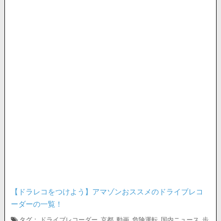
【ドラレコをつけよう】アマゾンおススメのドライブレコ
ーダーの一覧！
タグ：
ドライブレコーダー
,
京都
,
動画
,
危険運転
,
国内ニュース
,
歩