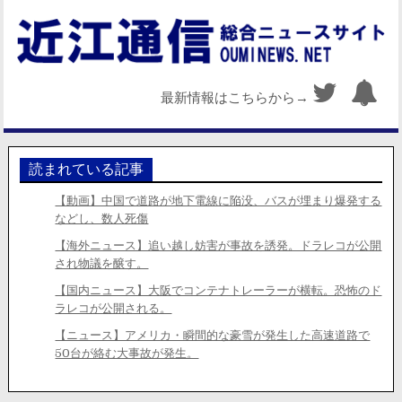
最新情報はこちらから→
読まれている記事
【動画】中国で道路が地下電線に陥没、バスが埋まり爆発する
などし、数人死傷
【海外ニュース】追い越し妨害が事故を誘発。ドラレコが公開
され物議を醸す。
【国内ニュース】大阪でコンテナトレーラーが横転。恐怖のド
ラレコが公開される。
【ニュース】アメリカ・瞬間的な豪雪が発生した高速道路で
50台が絡む大事故が発生。