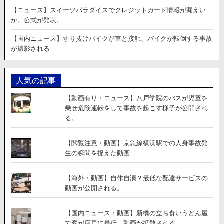
の
【ニュース】スイーツパラダイスでクレジットカード情報が漏えい
凹
か。公式が発表。
凸
に
【国内ニュース】すり抜けバイクが車と接触、バイクが転倒する事故
合
が撮影される
わ
せ
て
人気の記事
部
材
【動画有り・ニュース】八戸学院のバスが児童を
を
乗せ危険運転をして事故を起こす様子が公開され
カ
る。
ッ
ト
す
【閲覧注意・動画】京急線横浜駅での人身事故発
る
生の瞬間を捉えた動画
様
子。
【海外・動画】自作自演？最低な配達サービスの
動画が公開される。
【国内ニュース・動画】新橋の立ち食いうどん屋
で客が店員に暴行。動画が拡散される。