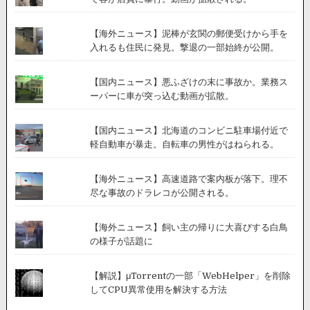
【海外ニュース】泥棒が玄関の郵便受けから手を
入れるも住民に発見。撃退の一部始終が公開。
【国内ニュース】悪ふざけの末に事故か。業務ス
ーパーに車が突っ込む動画が拡散。
【国内ニュース】北海道のコンビニ駐車場付近で
軽自動車が暴走。自転車の男性がはねられる。
【海外ニュース】高速道路で案内板が落下。理不
尽な事故のドラレコが公開される。
【海外ニュース】飼い主の帰りに大喜びする白鳥
の様子が話題に
【解説】μTorrentの一部「WebHelper」を削除
してCPU異常使用を解決する方法