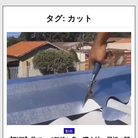
タグ:
カット
動画
Posted
in