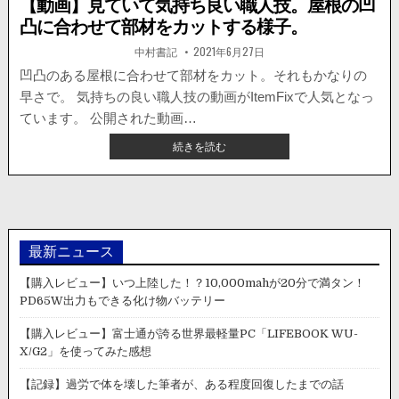
【動画】見ていて気持ち良い職人技。屋根の凹
凸に合わせて部材をカットする様子。
著
掲
中村書記
2021年6月27日
者:
載
日：
凹凸のある屋根に合わせて部材をカット。それもかなりの
早さで。 気持ちの良い職人技の動画がItemFixで人気となっ
ています。 公開された動画…
【動
続きを読む
画】
見
て
い
て
気
最新ニュース
持
ち
【購入レビュー】いつ上陸した！？10,000mahが20分で満タン！
良
PD65W出力もできる化け物バッテリー
い
職
【購入レビュー】富士通が誇る世界最軽量PC「LIFEBOOK WU-
人
X/G2」を使ってみた感想
技。
屋
【記録】過労で体を壊した筆者が、ある程度回復したまでの話
根