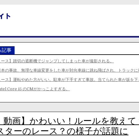
る記事
ュース】踏切の遮断機でジャンプしてしまった車が撮影される。
日本の事故、無理な車線変更をした車が対向車線に跳ね飛ばされ、トラックに
ュース】運転やめた方がいい。駐車が下手すぎて事故。当てられた車が坂を下
tel Core i5 のCMがかっこよすぎる。
・動画】かわいい！ルールを教えて
スターのレース？の様子が話題に