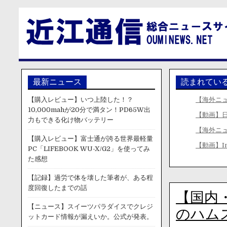
最新ニュース
読まれてい
【購入レビュー】いつ上陸した！？
【海外ニ
10,000mahが20分で満タン！PD65W出
【動画】
力もできる化け物バッテリー
【海外ニ
【購入レビュー】富士通が誇る世界最軽量
【動画】In
PC「LIFEBOOK WU-X/G2」を使ってみ
た感想
【記録】過労で体を壊した筆者が、ある程
度回復したまでの話
【国内
【ニュース】スイーツパラダイスでクレジ
のハム
ットカード情報が漏えいか。公式が発表。