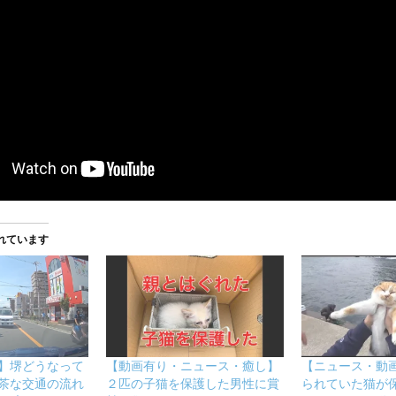
れています
】堺どうなって
【動画有り・ニュース・癒し】
【ニュース・動
茶な交通の流れ
２匹の子猫を保護した男性に賞
られていた猫が