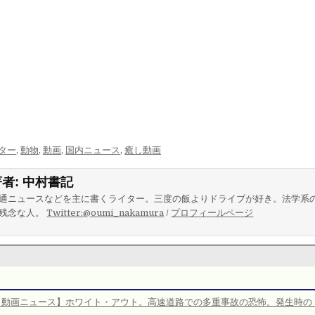
ター
,
動物
,
動画
,
国内ニュース
,
癒し動画
著者:
中村書記
通ニュースなどを主に書くライター。三度の飯よりドライブが好き。法学系
残念な人。
Twitter:@oumi_nakamura
/
プロフィールページ
【動画ニュース】ホワイト・アウト。高速道路での多重事故の恐怖。発生時の