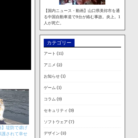
【国内ニュース・動画】山口県美祢市を通
る中国自動車道で9台が絡む事故。炎上。1
人が死亡。
カテゴリー
アート
(11)
アニメ
(2)
お知らせ
(1)
ゲーム
(1)
コラム
(9)
セキュリティ
(9)
ソフトウェア
(7)
画】堤防で虐げ
デザイン
(3)
保護されて幸せ