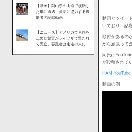
【動画】岡山県の山道で横転し
た車に遭遇、救助に協力する撮
影者の記録動画
動画とツイート
いており、話
【ニュース】アメリカで車両を
順位があるの
止めた警官がライフルで撃たれ
がら頑張って
て死亡。容疑者は逃走の末に...
同氏はYouT
が投稿されて
HAM-YouTu
動画の例