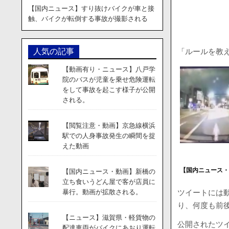
【国内ニュース】すり抜けバイクが車と接
触、バイクが転倒する事故が撮影される
「ルールを教えて
人気の記事
【動画有り・ニュース】八戸学
院のバスが児童を乗せ危険運転
をして事故を起こす様子が公開
される。
【閲覧注意・動画】京急線横浜
駅での人身事故発生の瞬間を捉
えた動画
【国内ニュース
【国内ニュース・動画】新橋の
立ち食いうどん屋で客が店員に
ツイートには
暴行。動画が拡散される。
り、何度も前
【ニュース】滋賀県・軽貨物の
公開されたツ
配達車両がバイクにあおり運転