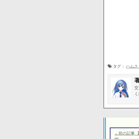
タグ：
ハムス
交
く
投
稿
←前の記事 