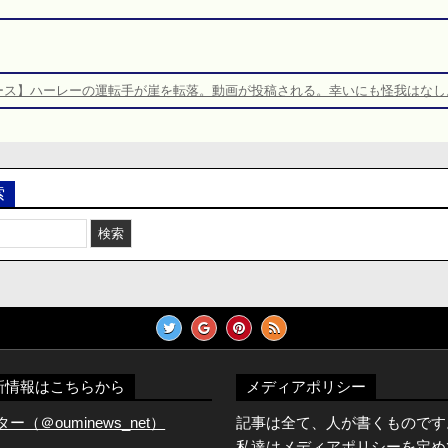
ース】ハーレーの運転手が崖を転落。動画が投稿される。幸いにも怪我はなし
索
新情報はこちらから
メディアポリシー
（＠ouminews_net）
記事は全て、人が書くものです
私達はメディアポリシーを定め