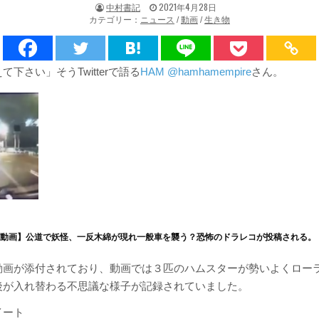
著
掲
中村書記
2021年4月28日
者:
載
カテゴリー：
ニュース
/
動画
/
生き物
日：
下さい」そうTwitterで語る
HAM @hamhamempire
さん。
・動画】公道で妖怪、一反木綿が現れ一般車を襲う？恐怖のドラレコが投稿される。
動画が添付されており、動画では３匹のハムスターが勢いよくロー
後が入れ替わる不思議な様子が記録されていました。
イート