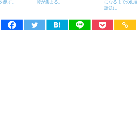
を醸す。
賛が集まる。
になるまでの動
話題に