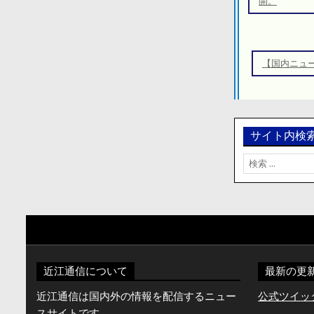
ナ
開。
ビ
ゲ
ー
【国内ニュ
シ
ョ
ン
サイト内検
検
索:
近江通信について
最新の更
近江通信は国内外の情報を配信するニュー
公式ツイッター
スサイトです。