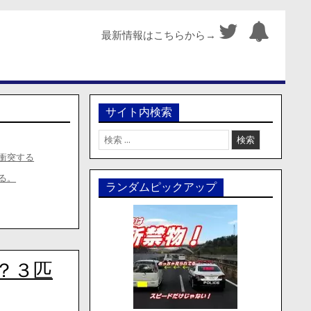
最新情報はこちらから→
サイト内検索
検
索:
衝突する
る。
ランダムピックアップ
？３匹