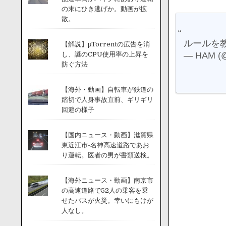
の末にひき逃げか。動画が拡
散。
ルールを
【解説】μTorrentの広告を消
— HAM (
し、謎のCPU使用率の上昇を
防ぐ方法
【海外・動画】自転車が鉄道の
踏切で人身事故直前、ギリギリ
回避の様子
【国内ニュース・動画】滋賀県
東近江市-名神高速道路であお
り運転。医者の男が書類送検。
【海外ニュース・動画】南京市
の高速道路で52人の乗客を乗
せたバスが火災。幸いにもけが
人なし。