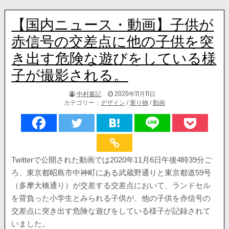
【国内ニュース・動画】子供が
赤信号の交差点に他の子供を突
き出す危険な遊びをしている様
子が撮影される。
著
掲
中村書記
2020年11月11日
者:
載
カテゴリー：
デザイン
/
乗り物
/
動画
日：
Twitterで公開された動画では2020年11月6日午後4時39分ご
ろ、東京都昭島市中神町にある武蔵野通りと東京都道59号
（多摩大橋通り）が交差する交差点において、ランドセル
を背負った小学生とみられる子供が、他の子供を赤信号の
交差点に突き出す危険な遊びをしている様子が記録されて
いました。