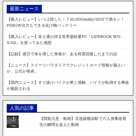
最新ニュース
【購入レビュー】いつ上陸した！？10,000mahが20分で満タン！
PD65W出力もできる化け物バッテリー
【購入レビュー】富士通が誇る世界最軽量PC「LIFEBOOK WU-
X/G2」を使ってみた感想
【記録】過労で体を壊した筆者が、ある程度回復したまでの話
【ニュース】スイーツパラダイスでクレジットカード情報が漏えい
か。公式が発表。
【国内ニュース】すり抜けバイクが車と接触、バイクが転倒する事故
が撮影される
人気の記事
【閲覧注意・動画】京急線横浜駅での人身事故発
生の瞬間を捉えた動画