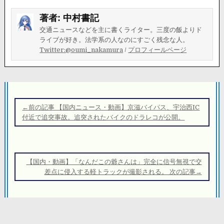
著者:
中村書記
交通ニュースなどを主に書くライター。三度の飯よりド
ライブが好き。法学系の人なのにすごく残念な人。
Twitter:@oumi_nakamura
/
プロフィールページ
投
稿
←前の記事 【国内ニュース・動画】京滋バイパス、宇治西IC
ナ
付近で追突事故。追突されたバイクのドラレコが公開。
ビ
ゲ
ー
【国内・動画】「なんだこの爺さんは」完全に信号無視で交
シ
差点に侵入する軽トラックが撮影される。 次の記事→
ョ
ン