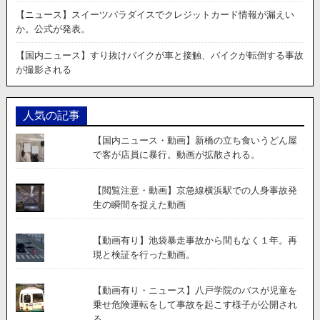
履
【ニュース】スイーツパラダイスでクレジットカード情報が漏えい
帯
か。公式が発表。
が
単
【国内ニュース】すり抜けバイクが車と接触、バイクが転倒する事故
独
が撮影される
で
坂
を
人気の記事
下
る
【国内ニュース・動画】新橋の立ち食いうどん屋
様
で客が店員に暴行。動画が拡散される。
子
が
話
【閲覧注意・動画】京急線横浜駅での人身事故発
題
生の瞬間を捉えた動画
に
【動画有り】池袋暴走事故から間もなく１年。再
現と検証を行った動画。
【動画有り・ニュース】八戸学院のバスが児童を
乗せ危険運転をして事故を起こす様子が公開され
る。