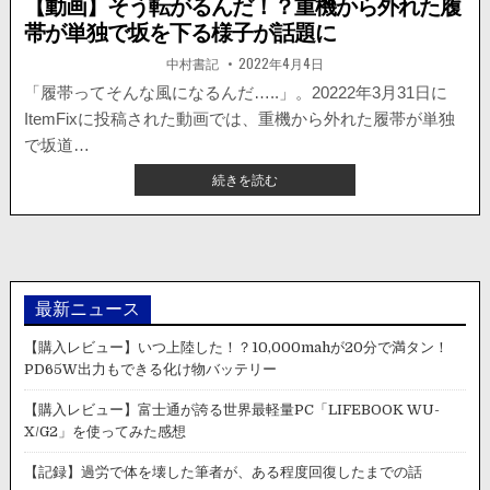
【動画】そう転がるんだ！？重機から外れた履
帯が単独で坂を下る様子が話題に
著
掲
中村書記
2022年4月4日
者:
載
日：
「履帯ってそんな風になるんだ…..」。20222年3月31日に
ItemFixに投稿された動画では、重機から外れた履帯が単独
で坂道…
【動
続きを読む
画】
そ
う
転
が
る
最新ニュース
ん
だ！？
【購入レビュー】いつ上陸した！？10,000mahが20分で満タン！
重
PD65W出力もできる化け物バッテリー
機
か
【購入レビュー】富士通が誇る世界最軽量PC「LIFEBOOK WU-
ら
X/G2」を使ってみた感想
外
れ
【記録】過労で体を壊した筆者が、ある程度回復したまでの話
た