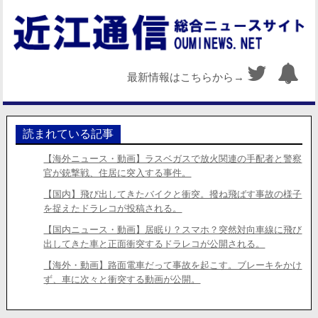
最新情報はこちらから→
読まれている記事
【海外ニュース・動画】ラスベガスで放火関連の手配者と警察
官が銃撃戦、住居に突入する事件。
【国内】飛び出してきたバイクと衝突。撥ね飛ばす事故の様子
を捉えたドラレコが投稿される。
【国内ニュース・動画】居眠り？スマホ？突然対向車線に飛び
出してきた車と正面衝突するドラレコが公開される。
【海外・動画】路面電車だって事故を起こす。ブレーキをかけ
ず、車に次々と衝突する動画が公開。