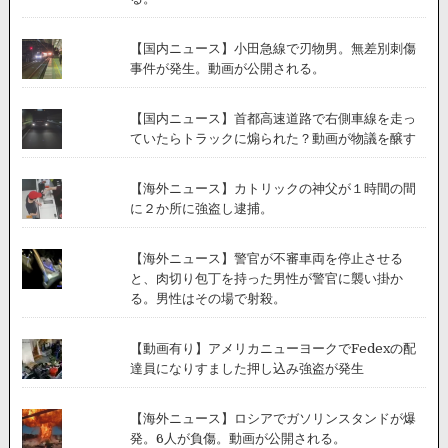
【国内ニュース】小田急線で刃物男。無差別刺傷
事件が発生。動画が公開される。
【国内ニュース】首都高速道路で右側車線を走っ
ていたらトラックに煽られた？動画が物議を醸す
【海外ニュース】カトリックの神父が１時間の間
に２か所に強盗し逮捕。
【海外ニュース】警官が不審車両を停止させる
と、肉切り包丁を持った男性が警官に襲い掛か
る。男性はその場で射殺。
【動画有り】アメリカニューヨークでFedexの配
達員になりすました押し込み強盗が発生
【海外ニュース】ロシアでガソリンスタンドが爆
発。6人が負傷。動画が公開される。