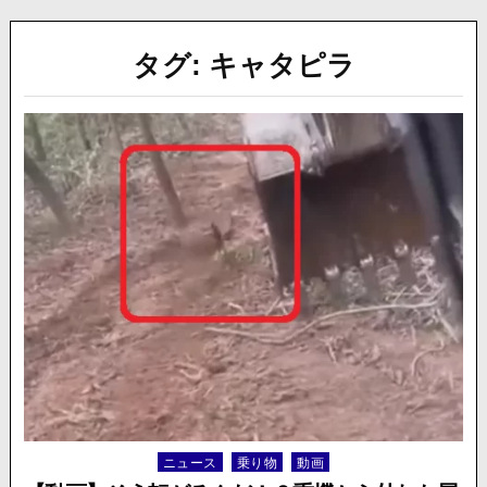
タグ:
キャタピラ
ニュース
乗り物
動画
Posted
in