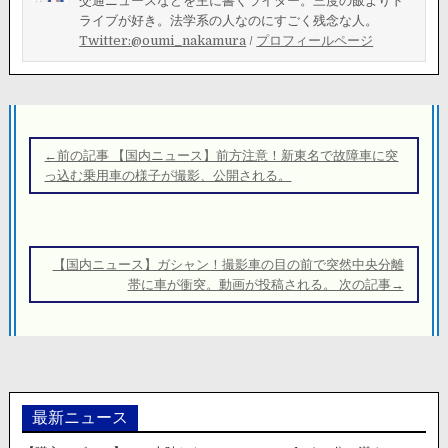
交通ニュースなどを主に書くライター。三度の飯よりド
ライブが好き。法学系の人なのにすごく残念な人。
Twitter:@oumi_nakamura
/
プロフィールページ
投
稿
←前の記事 【国内ニュース】前方注意！新東名で故障車に突
ナ
っ込む乗用車の様子が撮影、公開される。
ビ
ゲ
ー
【国内ニュース】ガシャン！撮影車の目の前で突然中央分離
シ
帯に車が衝突。動画が投稿される。 次の記事→
ョ
ン
最新ニュース