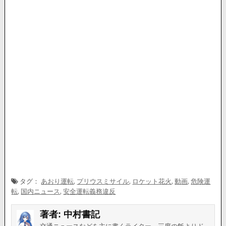
タグ：
あおり運転
,
プリウスミサイル
,
ロケット花火
,
動画
,
危険運
転
,
国内ニュース
,
安全運転義務違反
著者:
中村書記