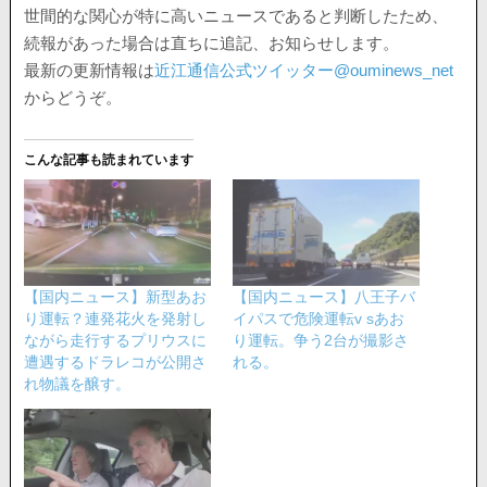
世間的な関心が特に高いニュースであると判断したため、
続報があった場合は直ちに追記、お知らせします。
最新の更新情報は
近江通信公式ツイッター@ouminews_net
からどうぞ。
こんな記事も読まれています
【国内ニュース】新型あお
【国内ニュース】八王子バ
り運転？連発花火を発射し
イパスで危険運転v sあお
ながら走行するプリウスに
り運転。争う2台が撮影さ
遭遇するドラレコが公開さ
れる。
れ物議を醸す。