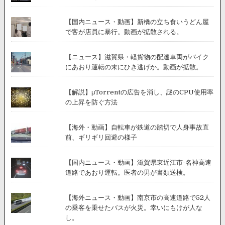
【国内ニュース・動画】新橋の立ち食いうどん屋
で客が店員に暴行。動画が拡散される。
【ニュース】滋賀県・軽貨物の配達車両がバイク
にあおり運転の末にひき逃げか。動画が拡散。
【解説】μTorrentの広告を消し、謎のCPU使用率
の上昇を防ぐ方法
【海外・動画】自転車が鉄道の踏切で人身事故直
前、ギリギリ回避の様子
【国内ニュース・動画】滋賀県東近江市-名神高速
道路であおり運転。医者の男が書類送検。
【海外ニュース・動画】南京市の高速道路で52人
の乗客を乗せたバスが火災。幸いにもけが人な
し。