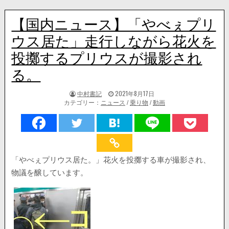
【国内ニュース】「やべぇプリ
ウス居た」走行しながら花火を
投擲するプリウスが撮影され
る。
著
掲
中村書記
2021年8月17日
者:
載
カテゴリー：
ニュース
/
乗り物
/
動画
日：
「やべぇプリウス居た。」花火を投擲する車が撮影され、
物議を醸しています。