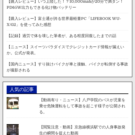
【購入レビュー】いつ上陸した！？10,000mahが20分で満タン！
PD65W出力もできる化け物バッテリー
【購入レビュー】富士通が誇る世界最軽量PC「LIFEBOOK WU-
X/G2」を使ってみた感想
【記録】過労で体を壊した筆者が、ある程度回復したまでの話
【ニュース】スイーツパラダイスでクレジットカード情報が漏えい
か。公式が発表。
【国内ニュース】すり抜けバイクが車と接触、バイクが転倒する事故
が撮影される
人気の記事
【動画有り・ニュース】八戸学院のバスが児童を
乗せ危険運転をして事故を起こす様子が公開され
る。
【閲覧注意・動画】京急線横浜駅での人身事故発
生の瞬間を捉えた動画