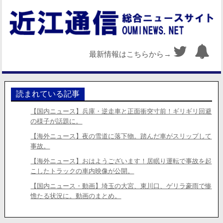
最新情報はこちらから→
読まれている記事
【国内ニュース】兵庫・逆走車と正面衝突寸前！ギリギリ回避
の様子が話題に。
【海外ニュース】夜の雪道に落下物。踏んだ車がスリップして
事故。
【海外ニュース】おはようございます！居眠り運転で事故を起
こしたトラックの車内映像が公開。
【国内ニュース・動画】埼玉の大宮、東川口、ゲリラ豪雨で惨
憺たる状況に。動画のまとめ。