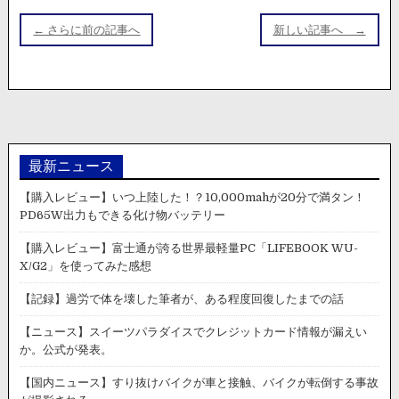
投
る。
ュ
稿
ー
← さらに前の記事へ
新しい記事へ →
ナ
ス】
屋
ビ
外
ゲ
デ
ッ
ー
キ
シ
が
崩
最新ニュース
ョ
落
ン
【購入レビュー】いつ上陸した！？10,000mahが20分で満タン！
し
PD65W出力もできる化け物バッテリー
12
人
が
【購入レビュー】富士通が誇る世界最軽量PC「LIFEBOOK WU-
け
X/G2」を使ってみた感想
が。
隣
【記録】過労で体を壊した筆者が、ある程度回復したまでの話
人
【ニュース】スイーツパラダイスでクレジットカード情報が漏えい
の
監
か。公式が発表。
視
【国内ニュース】すり抜けバイクが車と接触、バイクが転倒する事故
カ