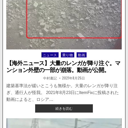
い
れ
た
る。
酸
素
ボ
ン
ベ
が
爆
発。
ニュース
乗り物
動画
Posted
バ
in
イ
【海外ニュース】大量のレンガが降り注ぐ。マ
ク
ンション外壁の一部が崩落。動画が公開。
2
台
著
掲
中村書記
2021年8月25日
者:
載
が
日：
建築基準法が緩いとこうも無様か。大量のレンガが降り注
巻
ぎ、通行人が怪我。 2021年8月23日にItemFixに投稿された
き
込
動画によると、ロシア…
ま
【海
続きを読む
れ
外
る。
ニ
ュ