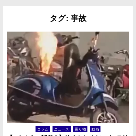
タグ:
事故
コラム
ニュース
乗り物
動画
Posted
in