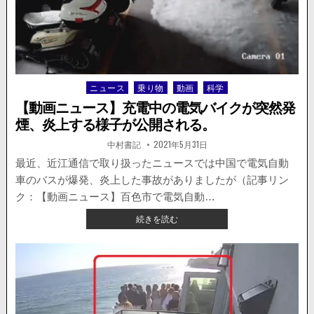
訟
事
に。
故
で
大
け
が
ニュース
乗り物
動画
科学
Posted
寸
in
前、
【動画ニュース】充電中の電気バイクが突然発
カ
煙、炎上する様子が公開される。
ー
ト
著
掲
中村書記
2021年5月31日
者:
載
が
日：
最近、近江通信で取り扱ったニュースでは中国で電気自動
吹
車のバスが爆発、炎上した事故がありましたが（記事リン
っ
飛
ク：【動画ニュース】百色市で電気自動…
び
【動
続きを読む
一
画
回
ニ
転。
ュ
ー
ス】
充
電