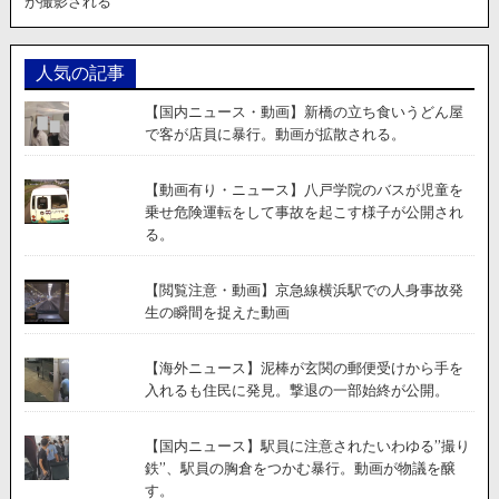
メ
が撮影される
ラ
が
全
人気の記事
て
を
【国内ニュース・動画】新橋の立ち食いうどん屋
記
で客が店員に暴行。動画が拡散される。
録。
【動画有り・ニュース】八戸学院のバスが児童を
乗せ危険運転をして事故を起こす様子が公開され
る。
【閲覧注意・動画】京急線横浜駅での人身事故発
生の瞬間を捉えた動画
【海外ニュース】泥棒が玄関の郵便受けから手を
入れるも住民に発見。撃退の一部始終が公開。
【国内ニュース】駅員に注意されたいわゆる”撮り
鉄”、駅員の胸倉をつかむ暴行。動画が物議を醸
す。