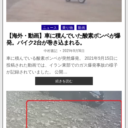
バ
ッ
テ
リ
ー
ニュース
乗り物
動画
Posted
は
in
取
【海外・動画】車に積んでいた酸素ボンベが爆
扱
発。バイク2台が巻き込まれる。
い
に
著
掲
中村書記
2021年9月16日
者:
載
注
日：
車に積んでいる酸素ボンベが突然爆発。 2021年9月15日に
意。
投稿された動画では、イラン東部でのガス爆発事故の様子
燃
え
が記録されていました。 公開…
る
【海
続きを読む
電
外・
気
動
バ
画】
イ
車
ク
に
が
積
撮
ん
影
で
さ