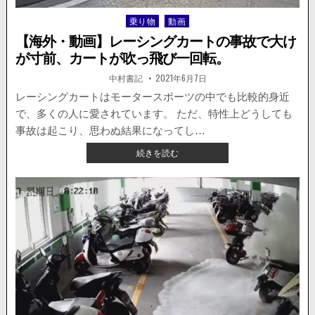
車
乗り物
動画
Posted
に
in
警
【海外・動画】レーシングカートの事故で大け
察
が寸前、カートが吹っ飛び一回転。
の
パ
著
掲
中村書記
2021年6月7日
者:
載
ト
日：
レーシングカートはモータースポーツの中でも比較的身近
カ
で、多くの人に愛されています。 ただ、特性上どうしても
ー
が
事故は起こり、思わぬ結果になってし…
体
【海
続きを読む
当
外・
た
動
り。
画】
妊
レ
婦
ー
が
シ
乗
ン
っ
グ
て
カ
い
ー
て
ト
訴
の