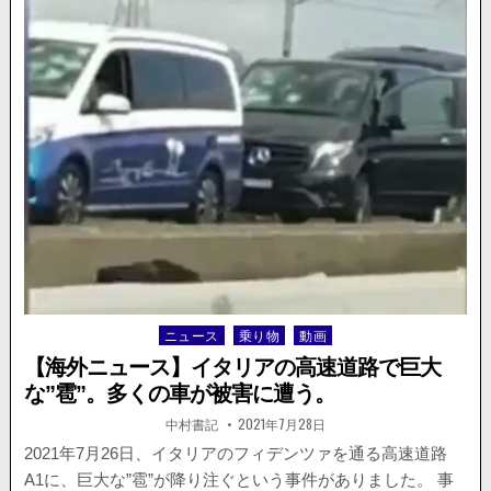
ー
ス】
大
量
の
レ
ン
ガ
が
降
り
注
ぐ。
マ
ン
シ
ニュース
乗り物
動画
Posted
ョ
in
ン
【海外ニュース】イタリアの高速道路で巨大
外
な”雹”。多くの車が被害に遭う。
壁
の
著
掲
中村書記
2021年7月28日
者:
載
一
日：
2021年7月26日、イタリアのフィデンツァを通る高速道路
部
A1に、巨大な”雹”が降り注ぐという事件がありました。 事
が