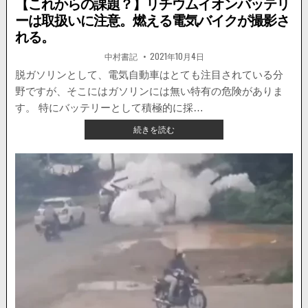
【これからの課題？】リチウムイオンバッテリ
ーは取扱いに注意。燃える電気バイクが撮影さ
れる。
著
掲
中村書記
2021年10月4日
者:
載
日：
脱ガソリンとして、電気自動車はとても注目されている分
野ですが、そこにはガソリンには無い特有の危険がありま
す。 特にバッテリーとして積極的に採…
【こ
続きを読む
れ
か
ら
の
課
題？】
リ
チ
ウ
ム
イ
オ
ン