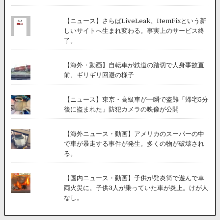
【ニュース】さらばLiveLeak。ItemFixという新
しいサイトへ生まれ変わる。事実上のサービス終
了。
【海外・動画】自転車が鉄道の踏切で人身事故直
前、ギリギリ回避の様子
【ニュース】東京・高級車が一瞬で盗難「帰宅5分
後に盗まれた」防犯カメラの映像が公開
【海外ニュース・動画】アメリカのスーパーの中
で車が暴走する事件が発生。多くの物が破壊され
る。
【国内ニュース・動画】子供が発炎筒で遊んで車
両火災に。子供3人が乗っていた車が炎上。けが人
なし。