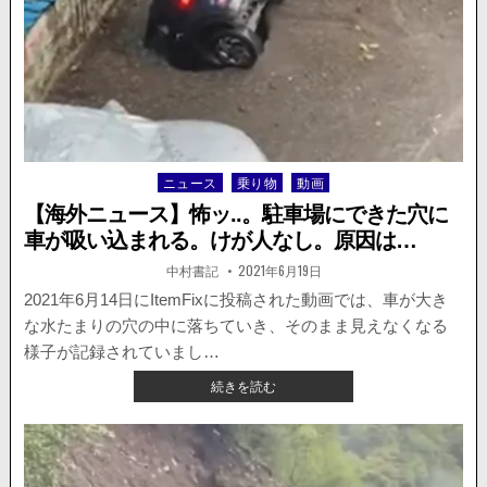
フ
ラ
ン
ス
第
1
ス
テ
ー
ニュース
乗り物
動画
Posted
ジ、
観
in
【海外ニュース】怖ッ..。駐車場にできた穴に
客
車が吸い込まれる。けが人なし。原因は…
の
プ
著
掲
中村書記
2021年6月19日
者:
載
ラ
日：
2021年6月14日にItemFixに投稿された動画では、車が大き
カ
な水たまりの穴の中に落ちていき、そのまま見えなくなる
ー
ド
様子が記録されていまし…
に
【海
続きを読む
よ
外
り
ニ
転
ュ
倒
ー
事