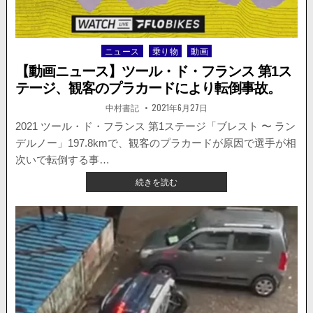
ク
レ
ー
ン
ニュース
乗り物
動画
Posted
か
in
【動画ニュース】ツール・ド・フランス 第1ス
ら
テージ、観客のプラカードにより転倒事故。
落
下。
著
掲
中村書記
2021年6月27日
者:
載
事
日：
2021 ツール・ド・フランス 第1ステージ「ブレスト 〜 ラン
故
デルノー」197.8kmで、観客のプラカードが原因で選手が相
の
動
次いで転倒する事…
画
【動
続きを読む
が
画
公
ニ
開
ュ
さ
ー
れ
ス】
る。
ツ
ー
ル・
ド・