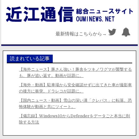
最新情報はこちらから→
読まれている記事
【海外ニュース】豚さん強い！豚舎をツキノワグマが襲撃する
も、豚が追い返す。動画が話題に。
【海外・動画】駐車場から安全確認せずに出てきた車が撮影車
の後方に衝突。ドラレコが話題に。
【国内ニュース・動画】雪山の深い溝「クレバス」に転落。恐
怖体験が動画と共にツイート。
【備忘録】Windows10からDefenderをデータごと本当に削
除する方法