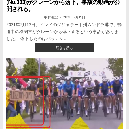
(No.333)がクレーンから落下。事故の動画が公
車
開される。
が
被
著
掲
中村書記
2021年7月15日
者:
載
害
日：
2021年7月13日、インドのグジャラート州ムンドラ港で、輸
に
遭
送中の機関車がクレーンから落下するという事故がありま
う。
した。 落下したのはバラナシ…
【海
続きを読む
外
ニ
ュ
ー
ス】
輸
送
事
故。
BLW
機
関
車
(NO.333)
が