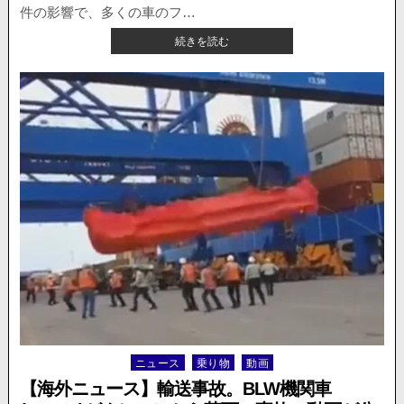
崩
件の影響で、多くの車のフ…
落。
【海
続きを読む
動
外
画
ニ
が
ュ
公
ー
開。
ス】
イ
タ
リ
ア
の
高
速
道
路
で
巨
大
な”雹”。
ニュース
乗り物
動画
Posted
多
in
く
【海外ニュース】輸送事故。BLW機関車
の