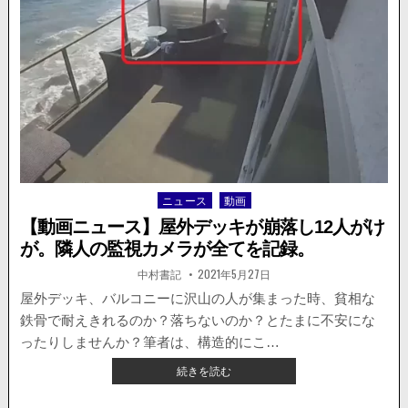
中
の
電
気
バ
イ
ク
が
突
然
発
ニュース
動画
Posted
煙、
in
炎
【動画ニュース】屋外デッキが崩落し12人がけ
上
が。隣人の監視カメラが全てを記録。
す
る
著
掲
中村書記
2021年5月27日
者:
載
様
日：
屋外デッキ、バルコニーに沢山の人が集まった時、貧相な
子
鉄骨で耐えきれるのか？落ちないのか？とたまに不安にな
が
公
ったりしませんか？筆者は、構造的にこ…
開
【動
続きを読む
さ
画
れ
ニ