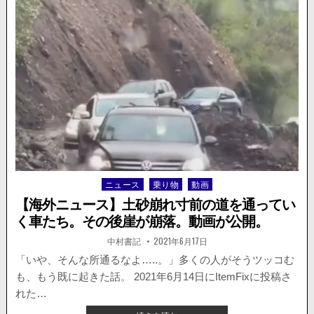
ス】
故。
怖
ッ..。
駐
車
場
に
で
き
た
穴
に
車
が
ニュース
乗り物
動画
Posted
吸
in
い
【海外ニュース】土砂崩れ寸前の道を通ってい
込
く車たち。その後崖が崩落。動画が公開。
ま
れ
著
掲
中村書記
2021年6月17日
者:
載
る。
日：
「いや、そんな所通るなよ…..。」多くの人がそうツッコむ
け
も、もう既に起きた話。 2021年6月14日にItemFixに投稿さ
が
人
れた…
な