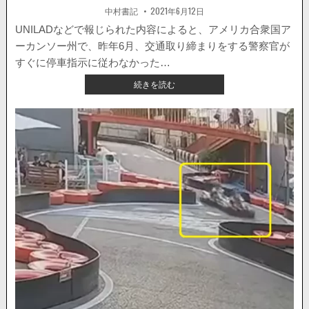
の
著
掲
中村書記
2021年6月12日
者:
載
後
日：
UNILADなどで報じられた内容によると、アメリカ合衆国ア
崖
が
ーカンソー州で、昨年6月、交通取り締まりをする警察官が
崩
すぐに停車指示に従わなかった…
落。
【海
続きを読む
動
外
画
ニ
が
ュ
公
ー
開。
ス】
停
車
指
示
に
す
ぐ
に
従
わ
な
い