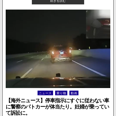
【海
続きを読む
し。
外
原
ニ
因
ュ
は…
ー
ス】
土
砂
崩
れ
寸
前
の
道
を
通
っ
て
い
ニュース
乗り物
動画
Posted
く
in
車
【海外ニュース】停車指示にすぐに従わない車
た
に警察のパトカーが体当たり。妊婦が乗ってい
ち。
て訴訟に。
そ