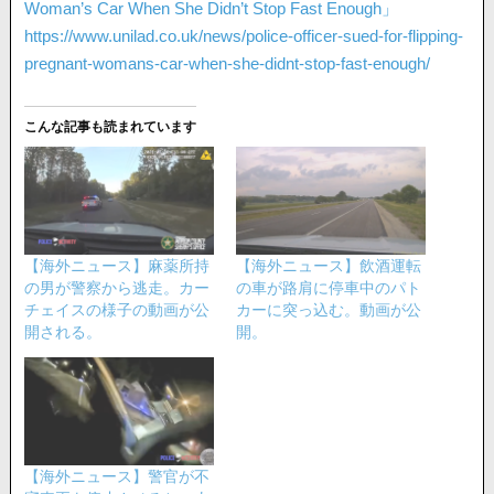
Woman’s Car When She Didn’t Stop Fast Enough」
https://www.unilad.co.uk/news/police-officer-sued-for-flipping-
pregnant-womans-car-when-she-didnt-stop-fast-enough/
こんな記事も読まれています
【海外ニュース】麻薬所持
【海外ニュース】飲酒運転
の男が警察から逃走。カー
の車が路肩に停車中のパト
チェイスの様子の動画が公
カーに突っ込む。動画が公
開される。
開。
【海外ニュース】警官が不