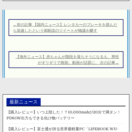
投
稿
←前の記事 【国内ニュース】レンタカーのブレーキを踏んだ
ナ
ら加速したという体験談のツイートが物議を醸す
ビ
ゲ
ー
【海外ニュース】赤ちゃんが階段を落ちそうになるも、男性
シ
がギリギリで救助。動画が話題に。 次の記事→
ョ
ン
最新ニュース
【購入レビュー】いつ上陸した！？10,000mahが20分で満タン！
PD65W出力もできる化け物バッテリー
【購入レビュー】富士通が誇る世界最軽量PC「LIFEBOOK WU-