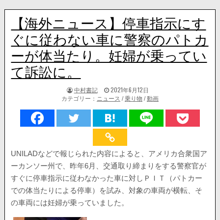
【海外ニュース】停車指示にす
ぐに従わない車に警察のパトカ
ーが体当たり。妊婦が乗ってい
て訴訟に。
著
掲
中村書記
2021年6月12日
者:
載
カテゴリー：
ニュース
/
乗り物
/
動画
日：
UNILADなどで報じられた内容によると、アメリカ合衆国ア
ーカンソー州で、昨年6月、交通取り締まりをする警察官が
すぐに停車指示に従わなかった車に対しＰＩＴ（パトカー
での体当たりによる停車）を試み、対象の車両が横転、そ
の車両には妊婦が乗っていました。