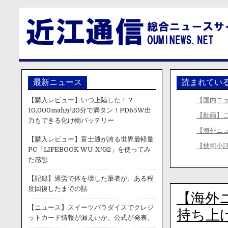
最新ニュース
読まれてい
【購入レビュー】いつ上陸した！？
【国内ニ
10,000mahが20分で満タン！PD65W出
【動画】
力もできる化け物バッテリー
【海外ニ
【購入レビュー】富士通が誇る世界最軽量
【技術小話】
PC「LIFEBOOK WU-X/G2」を使ってみ
た感想
【記録】過労で体を壊した筆者が、ある程
度回復したまでの話
【海外
【ニュース】スイーツパラダイスでクレジ
持ち上
ットカード情報が漏えいか。公式が発表。