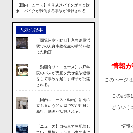
【国内ニュース】すり抜けバイクが車と接
触、バイクが転倒する事故が撮影される
人気の記事
【閲覧注意・動画】京急線横浜
駅での人身事故発生の瞬間を捉
えた動画
情報
【動画有り・ニュース】八戸学
院のバスが児童を乗せ危険運転
をして事故を起こす様子が公開
このページは
される。
この記事
【国内ニュース・動画】新橋の
立ち食いうどん屋で客が店員に
どういう
暴行。動画が拡散される。
・ 情報
【ニュース】自転車で生配信し
ていた男性がトンネル内で車に