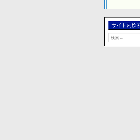
シ
ョ
ン
サイト内検
検
索: