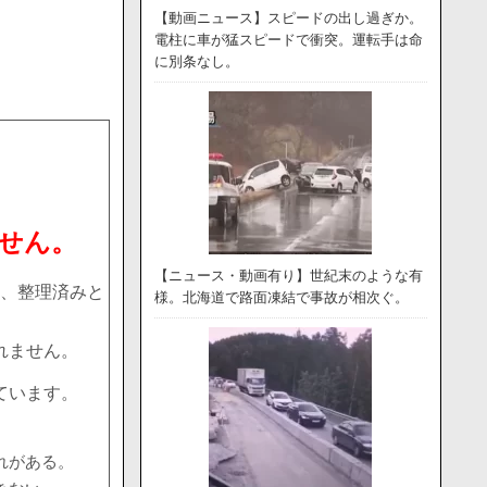
【動画ニュース】スピードの出し過ぎか。
電柱に車が猛スピードで衝突。運転手は命
に別条なし。
せん。
【ニュース・動画有り】世紀末のような有
、整理済みと
様。北海道で路面凍結で事故が相次ぐ。
れません。
ています。
れがある。