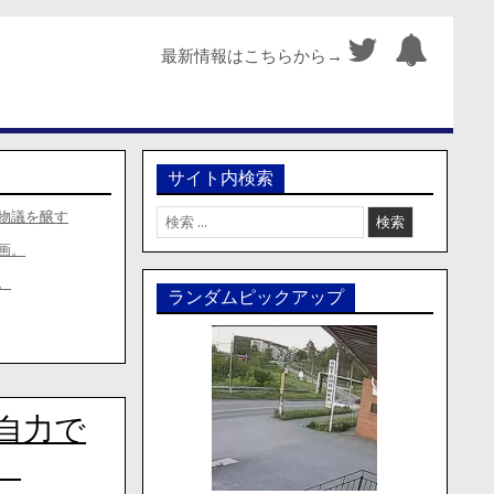
最新情報はこちらから→
サイト内検索
検
物議を醸す
索:
画。
。
ランダムピックアップ
自力で
。