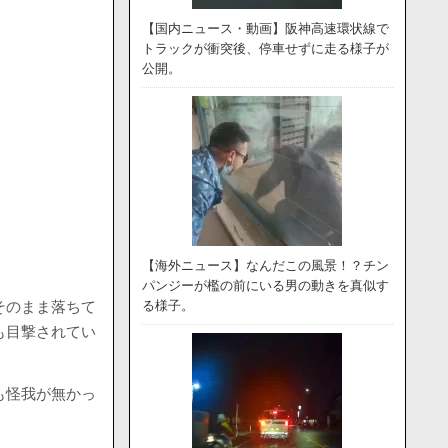
【国内ニュース・動画】阪神高速環状線で
トラックが衝突後、停車せずに走る様子が
公開。
【海外ニュース】なんだこの風景！？チン
パンジーが檻の前にいる男の動きを真似す
そのまま落ちて
る様子。
も目撃されてい
も怪我が無かっ