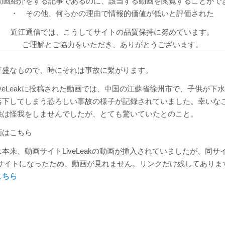
動画紹介をする記事であるのに、該当する動画を閲覧することがで
・ その他、何らかの理由で情報的価値が低いと評価された
近江通信では、こうしてサイトの品質保持に努めています。
ご理解とご協力をいただき、ありがとうございます。
旺盛なもので、時にそれは事故に繋がります。
にLiveLeakに投稿された動画では、中国の江蘇省徐州市で、子供が下
落下してしまう恐ろしい事故の様子が記録されていました。幸いな
供は怪我をしませんでしたが、とても驚いていたとのこと。
画はこちら
本来、動画サイトLiveLeakの動画が挿入されていましたが、同サ
というサイトになったため、動画が見れません。リンクだけ残してありま
こちら