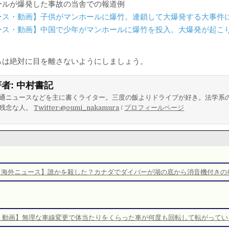
ールが爆発した事故の当舎での報道例
ース・動画】子供がマンホールに爆竹。連鎖して大爆発する大事件
ース・動画】中国で少年がマンホールに爆竹を投入。大爆発が起こ
らは絶対に目を離さないようにしましょう。
著者:
中村書記
通ニュースなどを主に書くライター。三度の飯よりドライブが好き。法学系
残念な人。
Twitter:@oumi_nakamura
/
プロフィールページ
【海外ニュース】誰かを殺した？カナダでダイバーが湖の底から消音機付きの
・動画】無理な車線変更で体当たりをくらった車が何度も回転して転がってい