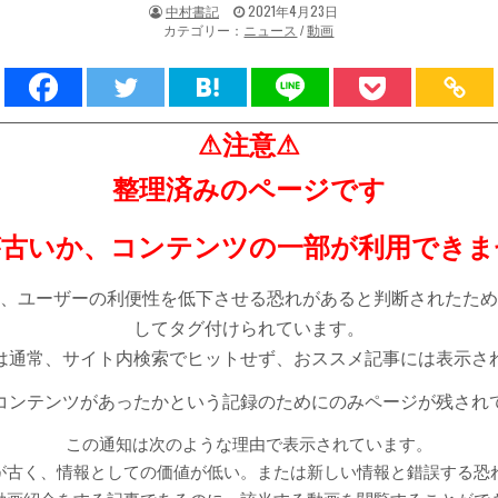
著
掲
中村書記
2021年4月23日
者:
載
カテゴリー：
ニュース
/
動画
日：
⚠注意⚠
整理済みのページです
が古いか、コンテンツの一部が利用できま
、ユーザーの利便性を低下させる恐れがあると判断されたため
してタグ付けられています。
は通常、サイト内検索でヒットせず、おススメ記事には表示さ
コンテンツがあったかという記録のためにのみページが残され
この通知は次のような理由で表示されています。
が古く、情報としての価値が低い。または新しい情報と錯誤する恐