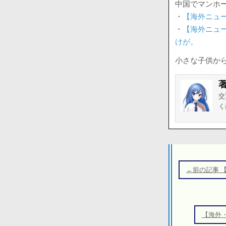
中国でマンホ
・
【海外ニュ
・
【海外ニュ
けが。
小さな子供か
交
く
投
稿
←前の記事 
ナ
ビ
ゲ
【海外
ー