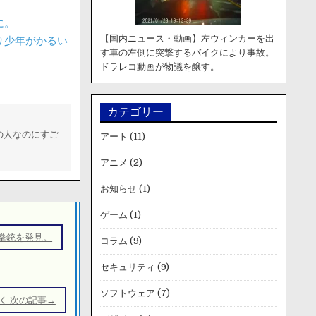
に。
【国内ニュース・動画】左ウィンカーを出
り少年がかるい
す車の左側に突撃するバイクにより事故。
ドラレコ動画が物議を醸す。
カテゴリー
の人なのにすご
アート
(11)
アニメ
(2)
お知らせ
(1)
ゲーム
(1)
拳銃を発見。
コラム
(9)
セキュリティ
(9)
ソフトウェア
(7)
く 次の記事→