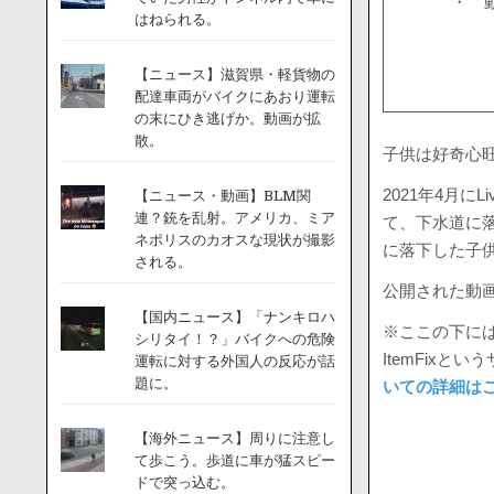
・ 
はねられる。
【ニュース】滋賀県・軽貨物の
配達車両がバイクにあおり運転
の末にひき逃げか。動画が拡
散。
子供は好奇心
2021年4月
【ニュース・動画】BLM関
連？銃を乱射。アメリカ、ミア
て、下水道に
ネポリスのカオスな現状が撮影
に落下した子
される。
公開された動
【国内ニュース】「ナンキロハ
※ここの下には
シリタイ！？」バイクへの危険
ItemFix
運転に対する外国人の反応が話
題に。
いての詳細は
【海外ニュース】周りに注意し
て歩こう。歩道に車が猛スピー
ドで突っ込む。