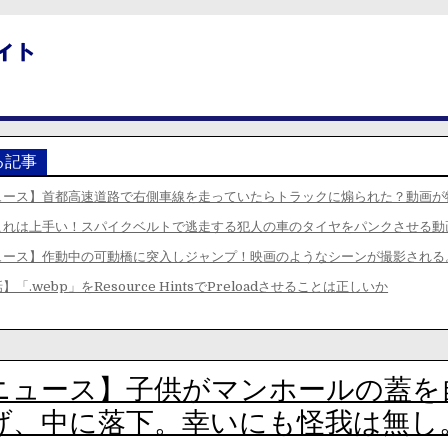
る記事
ュース】首都高速道路で右側車線を走っていたらトラックに煽られた？動画が
これは上手い！スパイクベルトで逃走する犯人の車のタイヤをパンクさせる動
ュース】作動中の可動橋に突入しジャンプ！映画のようなシーンが撮影される
「.webp」をResource HintsでPreloadさせることは正しいか
ニュース】子供がマンホールの蓋を
げ、中に落下。幸いにも怪我は無し