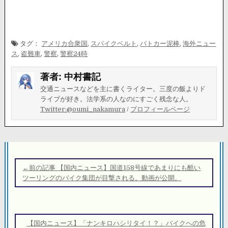
タグ：
アメリカ合衆国
,
スパイクベルト
,
パトカー泥棒
,
海外ニュー
ス
,
盗難車
,
警察
,
警察24時
著者:
中村書記
交通ニュースなどを主に書くライター。三度の飯よりド
ライブが好き。法学系の人なのにすごく残念な人。
Twitter:@oumi_nakamura
/
プロフィールページ
投
稿
←前の記事 【国内ニュース】国道158号線であまりにも酷い
ナ
ツーリングのバイク集団が目撃される。動画が公開。
ビ
ゲ
ー
【国内ニュース】「ナンキロハシリタイ！？」バイクへの危