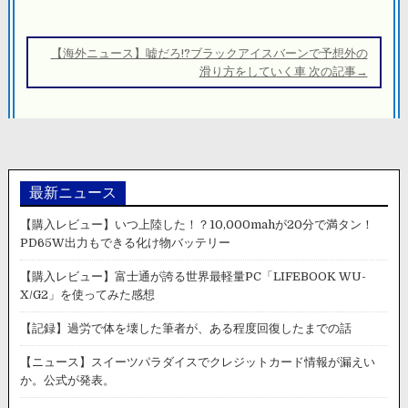
ビ
ゲ
ー
【海外ニュース】嘘だろ!?ブラックアイスバーンで予想外の
シ
滑り方をしていく車 次の記事→
ョ
ン
最新ニュース
【購入レビュー】いつ上陸した！？10,000mahが20分で満タン！
PD65W出力もできる化け物バッテリー
【購入レビュー】富士通が誇る世界最軽量PC「LIFEBOOK WU-
X/G2」を使ってみた感想
【記録】過労で体を壊した筆者が、ある程度回復したまでの話
【ニュース】スイーツパラダイスでクレジットカード情報が漏えい
か。公式が発表。