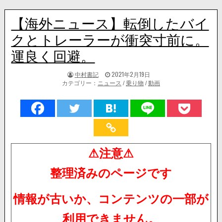
【海外ニュース】転倒したバイ
クとトレーラーが衝突寸前に。
運良く回避。
著
掲
中村書記
2021年2月19日
者:
載
カテゴリー：
ニュース
/
乗り物
/
動画
日：
⚠注意⚠
整理済みのページです
情報が古いか、コンテンツの一部が
利用できません。