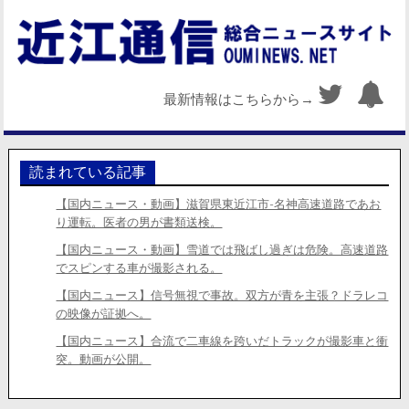
最新情報はこちらから→
読まれている記事
【国内ニュース・動画】滋賀県東近江市-名神高速道路であお
り運転。医者の男が書類送検。
【国内ニュース・動画】雪道では飛ばし過ぎは危険。高速道路
でスピンする車が撮影される。
【国内ニュース】信号無視で事故。双方が青を主張？ドラレコ
の映像が証拠へ。
【国内ニュース】合流で二車線を跨いだトラックが撮影車と衝
突。動画が公開。