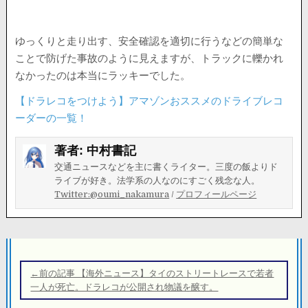
ゆっくりと走り出す、安全確認を適切に行うなどの簡単な
ことで防げた事故のように見えますが、トラックに轢かれ
なかったのは本当にラッキーでした。
【ドラレコをつけよう】アマゾンおススメのドライブレコ
ーダーの一覧！
著者:
中村書記
交通ニュースなどを主に書くライター。三度の飯よりド
ライブが好き。法学系の人なのにすごく残念な人。
Twitter:@oumi_nakamura
/
プロフィールページ
投
稿
←前の記事 【海外ニュース】タイのストリートレースで若者
ナ
一人が死亡。ドラレコが公開され物議を醸す。