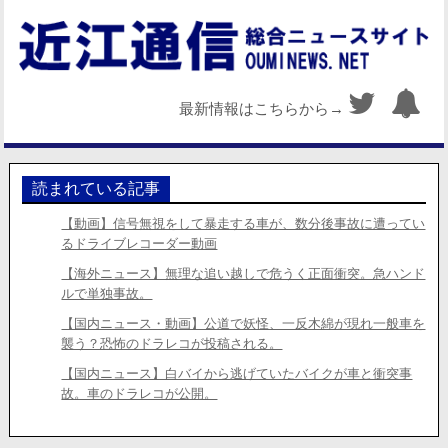
最新情報はこちらから→
読まれている記事
【動画】信号無視をして暴走する車が、数分後事故に遭ってい
るドライブレコーダー動画
【海外ニュース】無理な追い越しで危うく正面衝突。急ハンド
ルで単独事故。
【国内ニュース・動画】公道で妖怪、一反木綿が現れ一般車を
襲う？恐怖のドラレコが投稿される。
【国内ニュース】白バイから逃げていたバイクが車と衝突事
故。車のドラレコが公開。