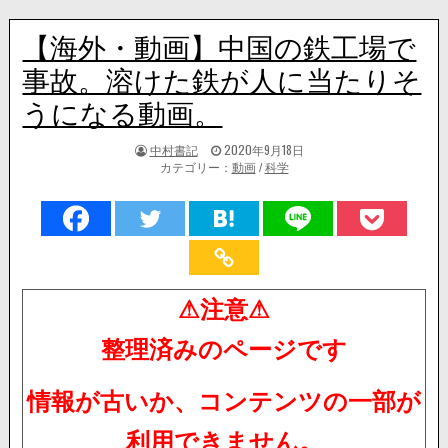
【海外・動画】中国の鉄工場で
事故。溶けた鉄が人に当たりそ
うになる動画。
著
掲
中村書記
2020年9月18日
者:
載
カテゴリー：
動画
/
科学
日：
⚠注意⚠
整理済みのページです
情報が古いか、コンテンツの一部が
利用できません。