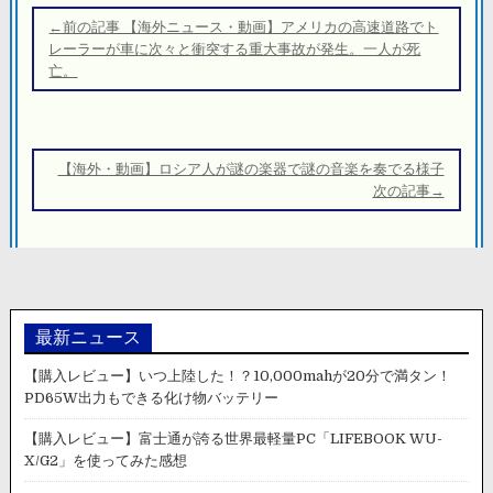
稿
←前の記事 【海外ニュース・動画】アメリカの高速道路でト
ナ
レーラーが車に次々と衝突する重大事故が発生。一人が死
亡。
ビ
ゲ
ー
シ
【海外・動画】ロシア人が謎の楽器で謎の音楽を奏でる様子
次の記事→
ョ
ン
最新ニュース
【購入レビュー】いつ上陸した！？10,000mahが20分で満タン！
PD65W出力もできる化け物バッテリー
【購入レビュー】富士通が誇る世界最軽量PC「LIFEBOOK WU-
X/G2」を使ってみた感想