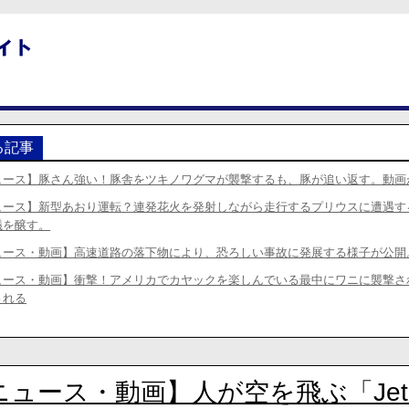
る記事
ュース】豚さん強い！豚舎をツキノワグマが襲撃するも、豚が追い返す。動画
ュース】新型あおり運転？連発花火を発射しながら走行するプリウスに遭遇す
議を醸す。
ュース・動画】高速道路の落下物により、恐ろしい事故に発展する様子が公開
ュース・動画】衝撃！アメリカでカヤックを楽しんでいる最中にワニに襲撃さ
される
ュース・動画】人が空を飛ぶ「Jet S