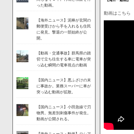
った動画。
動画はこちら
【海外ニュース】泥棒が玄関の
郵便受けから手を入れるも住民
に発見。撃退の一部始終が公
開。
【動画・交通事故】群馬県の踏
切で立ち往生する車に電車が突
っ込む瞬間の電車視点の動画
【国内ニュース】悪ふざけの末
に事故か。業務スーパーに車が
突っ込む動画が拡散。
【国内ニュース】小田急線で刃
物男。無差別刺傷事件が発生。
動画が公開される。
【海外ニュース・動画】ロシア