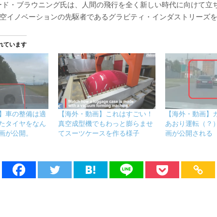
ード・ブラウニング氏は、人間の飛行を全く新しい時代に向けて立
に航空イノベーションの先駆者であるグラビティ・インダストリーズ
れています
】車の整備は適
【海外・動画】これはすごい！
【海外・動画】
たタイヤをなん
真空成型機でもわっと膨らませ
あおり運転（？
画が公開。
てスーツケースを作る様子
画が公開される