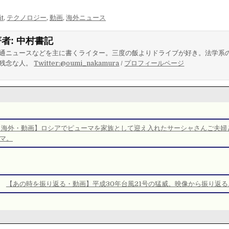
it
,
テクノロジー
,
動画
,
海外ニュース
著者:
中村書記
通ニュースなどを主に書くライター。三度の飯よりドライブが好き。法学系
残念な人。
Twitter:@oumi_nakamura
/
プロフィールページ
【海外・動画】ロシアでピューマを家族として迎え入れたサーシャさんご夫婦
マ。
【あの時を振り返る・動画】平成30年台風21号の猛威。映像から振り返る