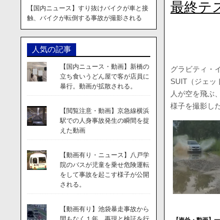
最終テ
【国内ニュース】すり抜けバイクが車と接
触、バイクが転倒する事故が撮影される
人気の記事
【国内ニュース・動画】新橋の
グラビティ・
立ち食いうどん屋で客が店員に
SUIT（ジェ
暴行。動画が拡散される。
人が空を飛ぶ
様子を撮影し
【閲覧注意・動画】京急線横浜
駅での人身事故発生の瞬間を捉
えた動画
【動画有り・ニュース】八戸学
院のバスが児童を乗せ危険運転
をして事故を起こす様子が公開
される。
【動画有り】池袋暴走事故から
間もなく１年。再現と検証を行
【海外・動画】