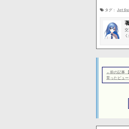
タグ：
Jet Su
交
く
投
稿
←前の記事 
ナ
育ったピュー
ビ
ゲ
ー
シ
ョ
ン