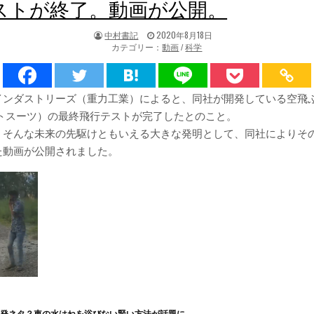
ストが終了。動画が公開。
著
掲
中村書記
2020年8月18日
者:
載
カテゴリー：
動画
/
科学
日：
インダストリーズ（重力工業）によると、同社が開発している空飛ぶ
ットスーツ）の最終飛行テストが完了したとのこと。
、そんな未来の先駆けともいえる大きな発明として、同社によりそ
た動画が公開されました。
一発ネタ？車の水はねを浴びない賢い方法が話題に。