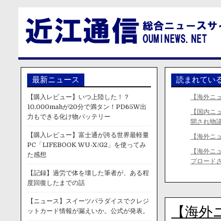
最新ニュース
読まれてい
【購入レビュー】いつ上陸した！？
【海外ニ
10,000mahが20分で満タン！PD65W出
【国内ニ
力もできる化け物バッテリー
開され物
【購入レビュー】富士通が誇る世界最軽量
【海外ニ
PC「LIFEBOOK WU-X/G2」を使ってみ
【海外ニ
た感想
プロード
【記録】過労で体を壊した筆者が、ある程
度回復したまでの話
【ニュース】スイーツパラダイスでクレジ
【海外ニ
ットカード情報が漏えいか。公式が発表。