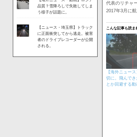
代表のリチャ
品質？雪降ろしで失敗してしま
2017年3月
う様子が話題に。
【ニュース・埼玉県】トラック
こんな記事も読ま
に正面衝突してから逃走。被害
者のドライブレコーダーが公開
される。
【海外ニュース
切に。飛んでき
とか回避する動