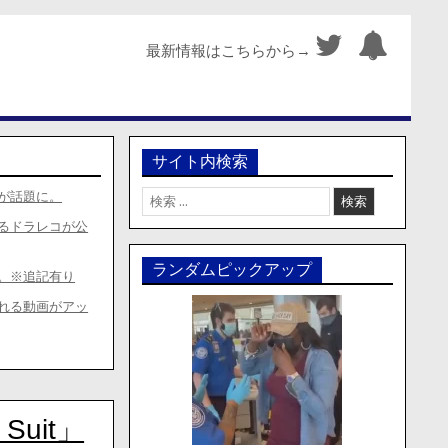
最新情報はこちらから→
サイト内検索
検
が話題に。
索:
るドラレコが公
ランダムピックアップ
。※追記有り
れる動画がアッ
uit」