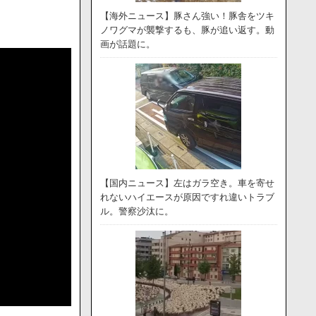
【海外ニュース】豚さん強い！豚舎をツキ
ノワグマが襲撃するも、豚が追い返す。動
画が話題に。
【国内ニュース】左はガラ空き。車を寄せ
れないハイエースが原因ですれ違いトラブ
ル。警察沙汰に。