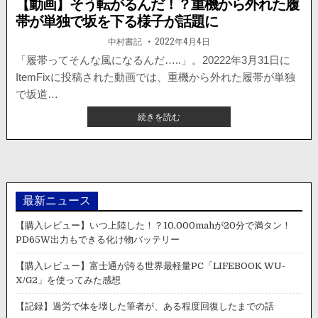
【動画】そう転がるんだ！？重機から外れた履
帯が単独で坂を下る様子が話題に
著
掲
中村書記
2022年4月4日
者:
載
日：
「履帯ってそんな風になるんだ…..」。20222年3月31日に
ItemFixに投稿された動画では、重機から外れた履帯が単独
で坂道…
【動
続きを読む
画】
そ
う
転
が
る
最新ニュース
ん
だ！？
【購入レビュー】いつ上陸した！？10,000mahが20分で満タン！
重
PD65W出力もできる化け物バッテリー
機
か
【購入レビュー】富士通が誇る世界最軽量PC「LIFEBOOK WU-
ら
X/G2」を使ってみた感想
外
れ
【記録】過労で体を壊した筆者が、ある程度回復したまでの話
た