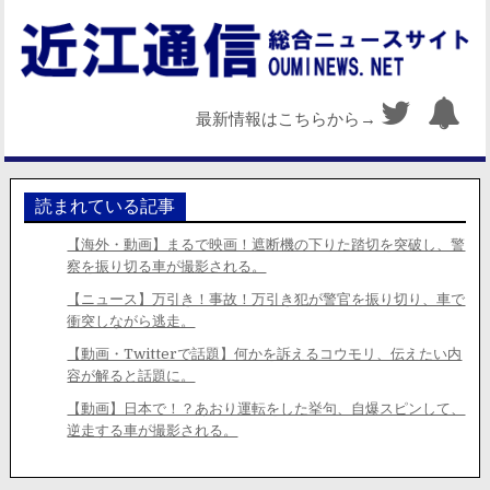
最新情報はこちらから→
読まれている記事
【海外・動画】まるで映画！遮断機の下りた踏切を突破し、警
察を振り切る車が撮影される。
【ニュース】万引き！事故！万引き犯が警官を振り切り、車で
衝突しながら逃走。
【動画・Twitterで話題】何かを訴えるコウモリ、伝えたい内
容が解ると話題に。
【動画】日本で！？あおり運転をした挙句、自爆スピンして、
逆走する車が撮影される。