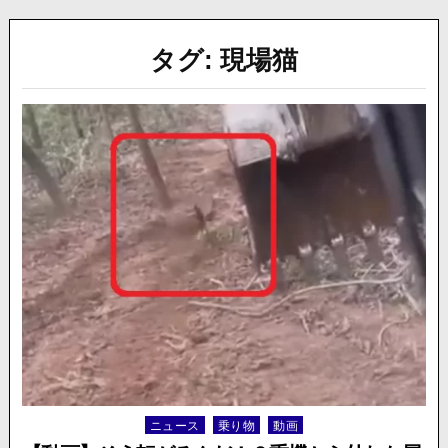
タグ:
現場猫
ニュース
乗り物
動画
Posted
in