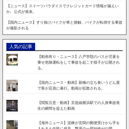
履
【ニュース】スイーツパラダイスでクレジットカード情報が漏えい
帯
か。公式が発表。
が
単
【国内ニュース】すり抜けバイクが車と接触、バイクが転倒する事故
独
が撮影される
で
坂
を
人気の記事
下
る
【動画有り・ニュース】八戸学院のバスが児童を
様
乗せ危険運転をして事故を起こす様子が公開され
子
る。
が
話
題
【国内ニュース・動画】新橋の立ち食いうどん屋
に
で客が店員に暴行。動画が拡散される。
【閲覧注意・動画】京急線横浜駅での人身事故発
生の瞬間を捉えた動画
【海外ニュース】泥棒が玄関の郵便受けから手を
入れるも住民に発見。撃退の一部始終が公開。