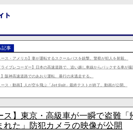
る記事
ュース・アメリカ】妻が運転するスクールバスを銃撃。警察が犯人を射殺。
ドライブレコーダー】日本の高速道路で、追い越し車線からバックする車が撮
り】阪神高速道路でのあおり運転、暴行の末逃走する。
ース・動画】人が空を飛ぶ「Jet Suit」最終テストが終了。動画が公開。
ース】東京・高級車が一瞬で盗難「
まれた」防犯カメラの映像が公開