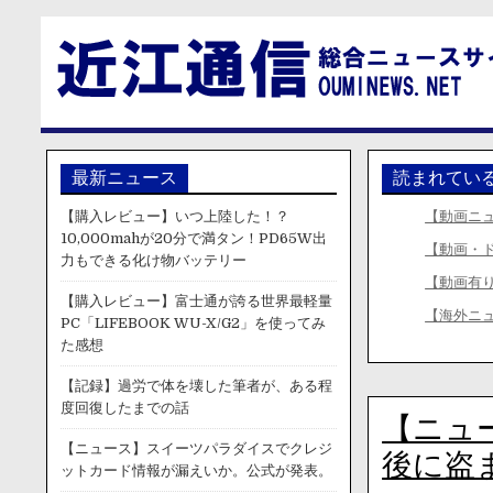
最新ニュース
読まれてい
【購入レビュー】いつ上陸した！？
【動画ニ
10,000mahが20分で満タン！PD65W出
【動画・
力もできる化け物バッテリー
【動画有
【購入レビュー】富士通が誇る世界最軽量
【海外ニュ
PC「LIFEBOOK WU-X/G2」を使ってみ
た感想
【記録】過労で体を壊した筆者が、ある程
度回復したまでの話
【ニュ
【ニュース】スイーツパラダイスでクレジ
後に盗
ットカード情報が漏えいか。公式が発表。