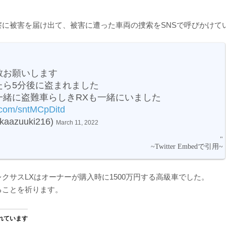
察に被害を届け出て、被害に遭った車両の捜索をSNSで呼びかけて
散お願いします
たら5分後に盗まれました
一緒に盗難車らしきRXも一緒にいました
r.com/sntMCpDitd
kaazuuki216)
March 11, 2022
クサスLXはオーナーが購入時に1500万円する高級車でした。
ることを祈ります。
れています