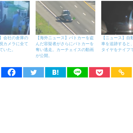
】会社の倉庫の
【海外ニュース】パトカーを盗
【ニュース】自
視カメラに全て
んだ容疑者がさらにパトカーを
車を追跡すると
ていた。
奪い逃走。カーチェイスの動画
タイヤをナイフ
が公開。