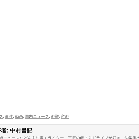
ス
,
事件
,
動画
,
国内ニュース
,
盗難
,
窃盗
著者:
中村書記
通ニュースなどを主に書くライター。三度の飯よりドライブが好き。法学系