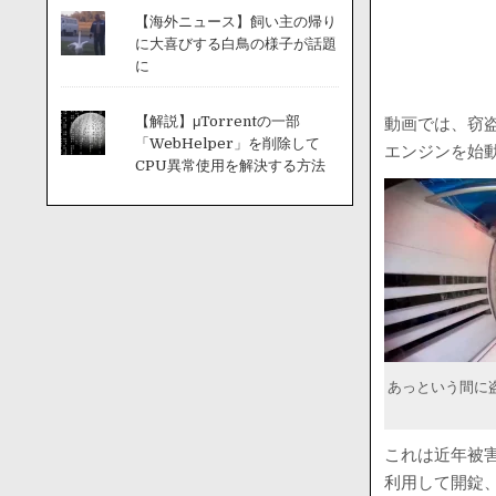
【海外ニュース】飼い主の帰り
に大喜びする白鳥の様子が話題
に
【解説】μTorrentの一部
動画では、窃
「WebHelper」を削除して
エンジンを始
CPU異常使用を解決する方法
あっという間に
これは近年被
利用して開錠