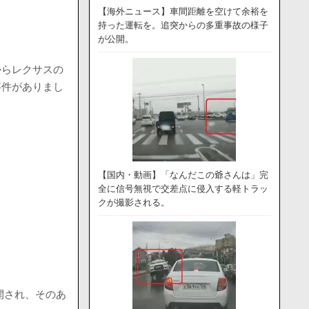
【海外ニュース】車間距離を空けて余裕を
持った運転を。追突からの多重事故の様子
が公開。
からレクサスの
事件がありまし
【国内・動画】「なんだこの爺さんは」完
全に信号無視で交差点に侵入する軽トラッ
クが撮影される。
開され、そのあ