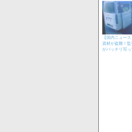
【国内ニュース
資材が盗難！監
がバッチリ写っ