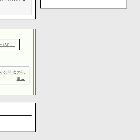
っ込む。
が公開 次の記
事→