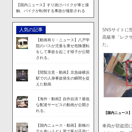
【国内ニュース】すり抜けバイクが車と接
触、バイクが転倒する事故が撮影される
SNSサイトに
人気の記事
高級車「レク
【動画有り・ニュース】八戸学
た。
院のバスが児童を乗せ危険運転
をして事故を起こす様子が公開
される。
【閲覧注意・動画】京急線横浜
駅での人身事故発生の瞬間を捉
えた動画
【海外・動画】自作自演？最低
な配達サービスの動画が公開さ
れる。
【国内ニュース
車両が窃盗団
【国内ニュース・動画】新橋の
立ち食いうどん屋で客が店員に