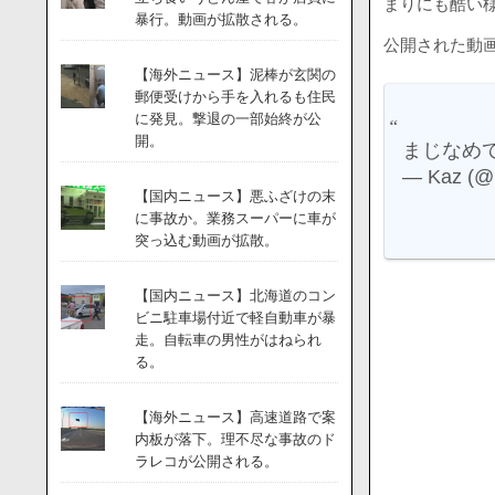
まりにも酷い
暴行。動画が拡散される。
公開された動画
【海外ニュース】泥棒が玄関の
郵便受けから手を入れるも住民
に発見。撃退の一部始終が公
開。
まじなめ
— Kaz (@
【国内ニュース】悪ふざけの末
に事故か。業務スーパーに車が
突っ込む動画が拡散。
【国内ニュース】北海道のコン
ビニ駐車場付近で軽自動車が暴
走。自転車の男性がはねられ
る。
【海外ニュース】高速道路で案
内板が落下。理不尽な事故のド
ラレコが公開される。