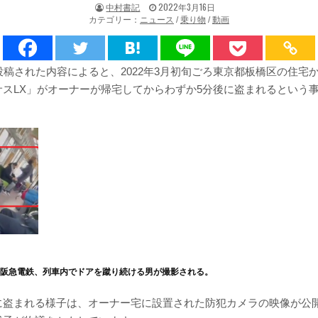
著
掲
中村書記
2022年3月16日
者:
載
カテゴリー：
ニュース
/
乗り物
/
動画
日：
投稿された内容によると、2022年3月初旬ごろ東京都板橋区の住宅
サスLX」がオーナーが帰宅してからわずか5分後に盗まれるという
】阪急電鉄、列車内でドアを蹴り続ける男が撮影される。
に盗まれる様子は、オーナー宅に設置された防犯カメラの映像が公