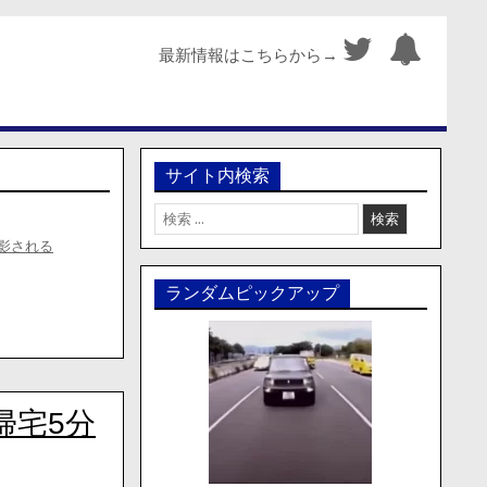
最新情報はこちらから→
サイト内検索
検
索:
影される
ランダムピックアップ
帰宅5分