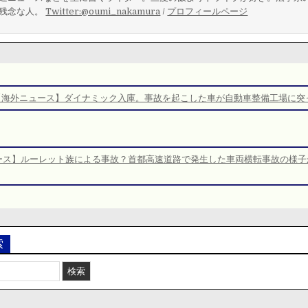
残念な人。
Twitter:@oumi_nakamura
/
プロフィールページ
【海外ニュース】ダイナミック入庫。事故を起こした車が自動車整備工場に突
ース】ルーレット族による事故？首都高速道路で発生した車両横転事故の様子
索