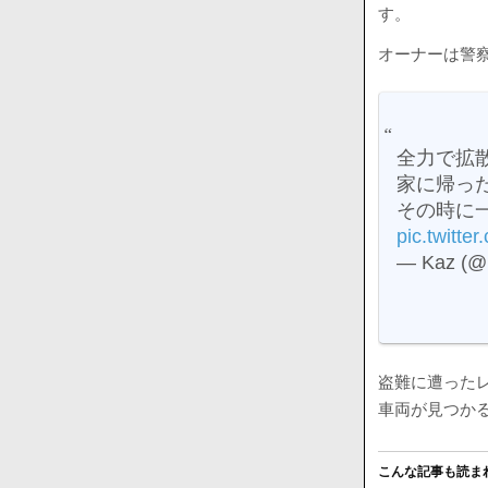
す。
オーナーは警
全力で拡
家に帰っ
その時に
pic.twitte
— Kaz (@
盗難に遭ったレ
車両が見つか
こんな記事も読ま