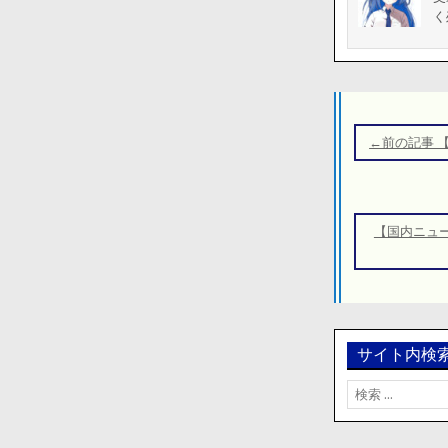
く
投
稿
←前の記事 
ナ
ビ
ゲ
【国内ニュ
ー
シ
ョ
ン
サイト内検
検
索: