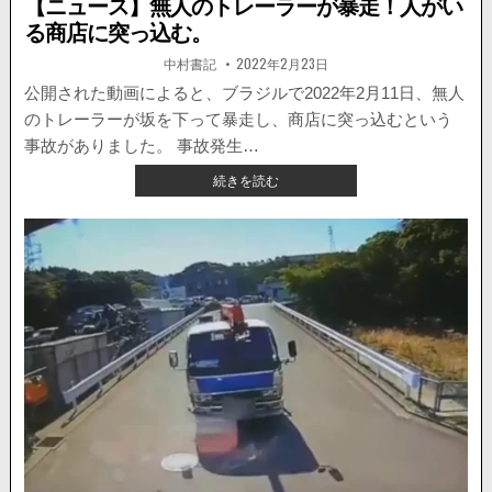
【ニュース】無人のトレーラーが暴走！人がい
る商店に突っ込む。
著
掲
中村書記
2022年2月23日
者:
載
日：
公開された動画によると、ブラジルで2022年2月11日、無人
のトレーラーが坂を下って暴走し、商店に突っ込むという
事故がありました。 事故発生…
【ニ
続きを読む
ュ
ー
ス】
無
人
の
ト
レ
ー
ラ
ー
が
暴
走！
人