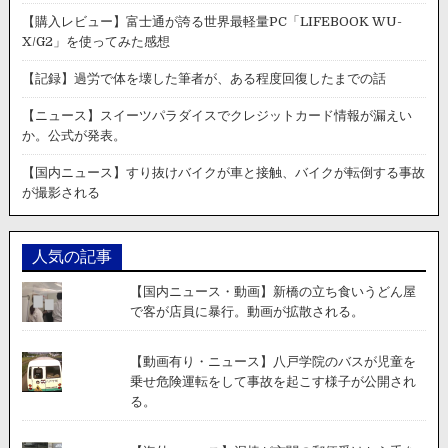
ッ
【購入レビュー】富士通が誇る世界最軽量PC「LIFEBOOK WU-
ク
X/G2」を使ってみた感想
が
正
【記録】過労で体を壊した筆者が、ある程度回復したまでの話
面
に
【ニュース】スイーツパラダイスでクレジットカード情報が漏えい
突
か。公式が発表。
っ
込
【国内ニュース】すり抜けバイクが車と接触、バイクが転倒する事故
む。
が撮影される
サ
イ
ド
人気の記事
ブ
レ
【国内ニュース・動画】新橋の立ち食いうどん屋
ー
で客が店員に暴行。動画が拡散される。
キ
の
か
【動画有り・ニュース】八戸学院のバスが児童を
け
乗せ危険運転をして事故を起こす様子が公開され
忘
る。
れ
に