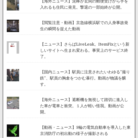
【海外ニュース】泥棒が玄関の郵便受けから手を
よ
入れるも住民に発見。撃退の一部始終が公開。
る
事
故。
【閲覧注意・動画】京急線横浜駅での人身事故発
生の瞬間を捉えた動画
【ニュース】さらばLiveLeak。ItemFixという新
しいサイトへ生まれ変わる。事実上のサービス終
了。
【国内ニュース】駅員に注意されたいわゆる”撮り
鉄”、駅員の胸倉をつかむ暴行。動画が物議を醸
す。
【海外ニュース】遮断機を無視して踏切に進入し
た車が電車と衝突。１人が軽い怪我。動画が公
開。
【動画・ニュース】3輪の電気自動車を導入した東
京消防庁の初出動の様子が撮影される