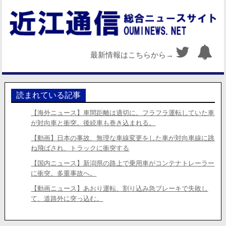
最新情報はこちらから→
読まれている記事
【海外ニュース】車間距離は適切に。フラフラ運転していた車
が対向車と衝突。後続車も巻き込まれる。
【動画】日本の事故、無理な車線変更をした車が対向車線に跳
ね飛ばされ、トラックに衝突する
【国内ニュース】新潟県の路上で乗用車がコンテナトレーラー
に衝突。多重事故へ。
【動画ニュース】あおり運転、割り込み急ブレーキで失敗し
て、道路外に突っ込む。