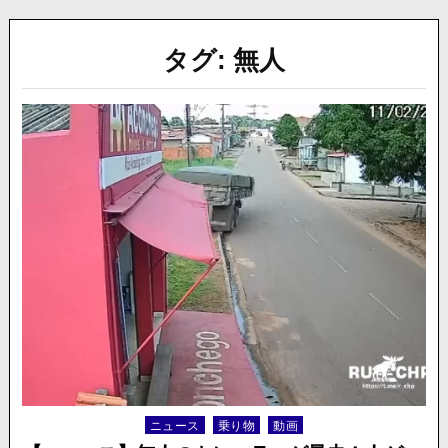
タグ:
無人
ニュース
乗り物
動画
Posted
in