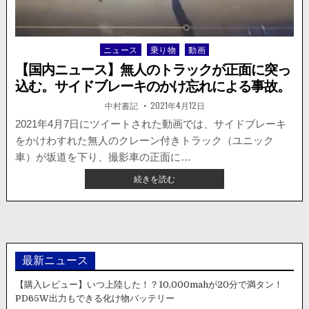
が
い
る
ニュース
乗り物
動画
Posted
商
in
店
【国内ニュース】無人のトラックが正面に突っ
に
込む。サイドブレーキのかけ忘れによる事故。
突
っ
著
掲
中村書記
2021年4月12日
者:
載
込
日：
2021年4月7日にツイートされた動画では、サイドブレーキ
む。
をかけわすれた無人のクレーン付きトラック（ユニック
車）が坂道を下り、撮影車の正面に…
【国
続きを読む
内
ニ
ュ
ー
ス】
無
最新ニュース
人
の
【購入レビュー】いつ上陸した！？10,000mahが20分で満タン！
ト
PD65W出力もできる化け物バッテリー
ラ