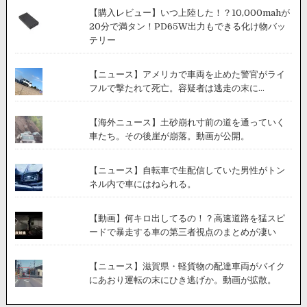
【購入レビュー】いつ上陸した！？10,000mahが
20分で満タン！PD65W出力もできる化け物バッ
テリー
【ニュース】アメリカで車両を止めた警官がライ
フルで撃たれて死亡。容疑者は逃走の末に...
【海外ニュース】土砂崩れ寸前の道を通っていく
車たち。その後崖が崩落。動画が公開。
【ニュース】自転車で生配信していた男性がトン
ネル内で車にはねられる。
【動画】何キロ出してるの！？高速道路を猛スピ
ードで暴走する車の第三者視点のまとめが凄い
【ニュース】滋賀県・軽貨物の配達車両がバイク
にあおり運転の末にひき逃げか。動画が拡散。