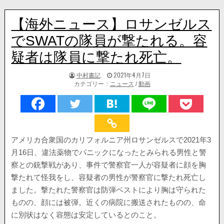
【海外ニュース】ロサンゼルス
でSWATの隊員が撃たれる。容
疑者は隊員に撃たれ死亡。
著
掲
中村書記
2021年4月7日
者:
載
カテゴリー：
ニュース
/
動画
日：
アメリカ合衆国のカリフォルニア州ロサンゼルスで2021年3
月16日、違法薬物でパニックになったとみられる男性と警
察との銃撃戦があり、事件で警察官一人が容疑者に顔を胸
撃たれて怪我をし、容疑者の男性が警察官に撃たれ死亡し
ました。撃たれた警察官は防弾ベストにより胸は守られた
ものの、顔には被弾。近くの病院に搬送されたものの、命
に別状はなく容態は安定しているとのこと。