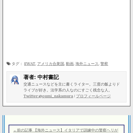
タグ：
SWAT
,
アメリカ合衆国
,
動画
,
海外ニュース
,
警察
著者:
中村書記
交通ニュースなどを主に書くライター。三度の飯よりド
ライブが好き。法学系の人なのにすごく残念な人。
Twitter:@oumi_nakamura
/
プロフィールページ
投
稿
←前の記事 【海外ニュース】イタリアで訓練中の警察ヘリが