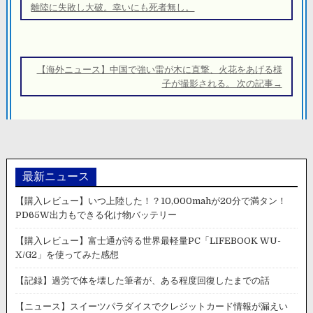
ナ
離陸に失敗し大破。幸いにも死者無し。
ビ
ゲ
ー
【海外ニュース】中国で強い雷が木に直撃、火花をあげる様
シ
子が撮影される。 次の記事→
ョ
ン
最新ニュース
【購入レビュー】いつ上陸した！？10,000mahが20分で満タン！
PD65W出力もできる化け物バッテリー
【購入レビュー】富士通が誇る世界最軽量PC「LIFEBOOK WU-
X/G2」を使ってみた感想
【記録】過労で体を壊した筆者が、ある程度回復したまでの話
【ニュース】スイーツパラダイスでクレジットカード情報が漏えい