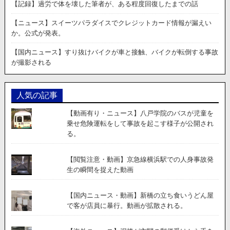
て、
【記録】過労で体を壊した筆者が、ある程度回復したまでの話
無
料
【ニュース】スイーツパラダイスでクレジットカード情報が漏えい
プ
か。公式が発表。
ラ
ン
【国内ニュース】すり抜けバイクが車と接触、バイクが転倒する事故
で
が撮影される
サ
ポ
ー
人気の記事
ト
に
【動画有り・ニュース】八戸学院のバスが児童を
連
乗せ危険運転をして事故を起こす様子が公開され
絡
る。
で
き
な
【閲覧注意・動画】京急線横浜駅での人身事故発
い
生の瞬間を捉えた動画
時
に
【国内ニュース・動画】新橋の立ち食いうどん屋
な
で客が店員に暴行。動画が拡散される。
ん
と
か