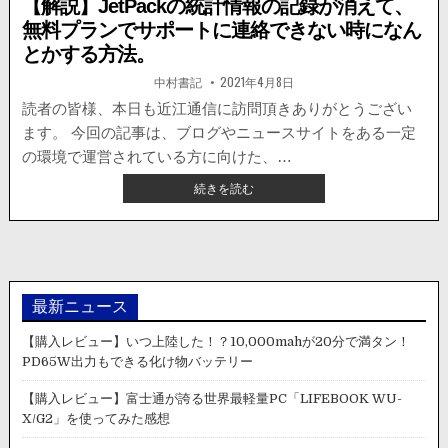
【解説】JetPackの統計情報の記録が消えて、
無料プランでサポートに連絡できない時になん
とかする方法。
著
掲
中村書記
2021年4月8日
者:
載
日：
読者の皆様、本日も近江通信に訪問頂きありがとうござい
ます。 今回の記事は、ブログやニュースサイトをある一定
の環境で運営されている方に向けた、…
【解
続きを読む
説】
JETPACK
の
統
計
情
最新ニュース
報
の
【購入レビュー】いつ上陸した！？10,000mahが20分で満タン！
記
PD65W出力もできる化け物バッテリー
録
が
【購入レビュー】富士通が誇る世界最軽量PC「LIFEBOOK WU-
消
X/G2」を使ってみた感想
え