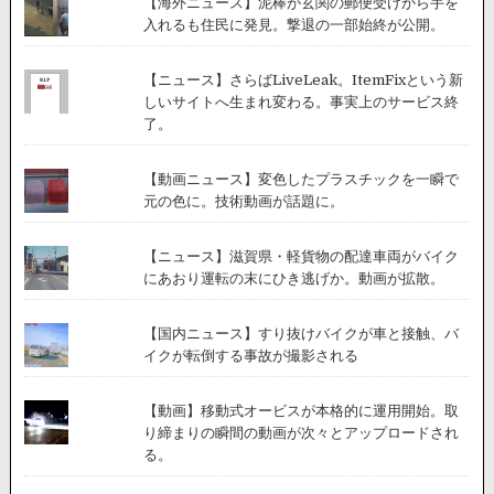
【海外ニュース】泥棒が玄関の郵便受けから手を
す
入れるも住民に発見。撃退の一部始終が公開。
る
方
法。
【ニュース】さらばLiveLeak。ItemFixという新
しいサイトへ生まれ変わる。事実上のサービス終
了。
【動画ニュース】変色したプラスチックを一瞬で
元の色に。技術動画が話題に。
【ニュース】滋賀県・軽貨物の配達車両がバイク
にあおり運転の末にひき逃げか。動画が拡散。
【国内ニュース】すり抜けバイクが車と接触、バ
イクが転倒する事故が撮影される
【動画】移動式オービスが本格的に運用開始。取
り締まりの瞬間の動画が次々とアップロードされ
る。