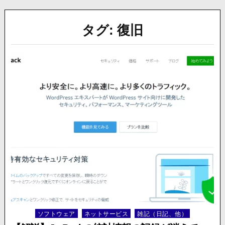
タグ:
復旧
ソフトウェア
ネットサービス
雑記（日記、他）
Posted
in