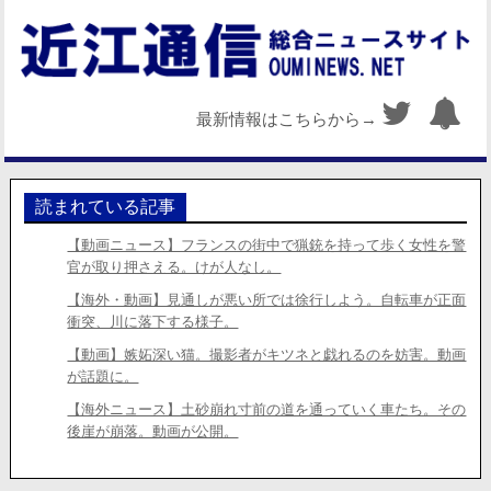
最新情報はこちらから→
読まれている記事
【動画ニュース】フランスの街中で猟銃を持って歩く女性を警
官が取り押さえる。けが人なし。
【海外・動画】見通しが悪い所では徐行しよう。自転車が正面
衝突、川に落下する様子。
【動画】嫉妬深い猫。撮影者がキツネと戯れるのを妨害。動画
が話題に。
【海外ニュース】土砂崩れ寸前の道を通っていく車たち。その
後崖が崩落。動画が公開。