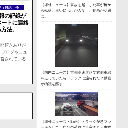
【海外ニュース】事故を起こした車が橋か
記（日記、他）
ら転落。幸いにもけが人なし。動画が話題
情報の記録が
に。
ポートに連絡
る方法。
訪問頂きありが
、ブログやニュ
運営されている
【国内ニュース】首都高速道路で右側車線
を走っていたらトラックに煽られた？動画
が物議を醸す
【海外ニュース・動画】トラックが急ブレ
ーキをして、自分の荷物に追突される事故