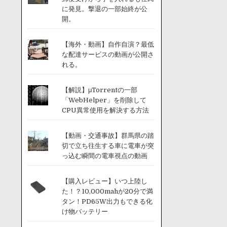
に発見。撃退の一部始終が公
開。
【海外・動画】自作自演？最低
な配達サービスの動画が公開さ
れる。
【解説】μTorrentの一部
「WebHelper」を削除して
CPU異常使用を解決する方法
【動画・交通事故】群馬県の踏
切で立ち往生する車に電車が突
っ込む瞬間の電車視点の動画
【購入レビュー】いつ上陸し
た！？10,000mahが20分で満
タン！PD65W出力もできる化
け物バッテリー