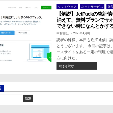
ソフトウェア
ネットサービス
雑
Posted
in
【解説】JetPackの統計
消えて、無料プランでサ
できない時になんとかす
著
掲
中村書記
2021年4月8日
者:
載
日：
読者の皆様、本日も近江通信に
とうございます。 今回の記事は
ースサイトをある一定の環境で
方に向けた、…
【解
続きを読む
説】
JETPACK
の
統
索
計
情
報
の
記
録