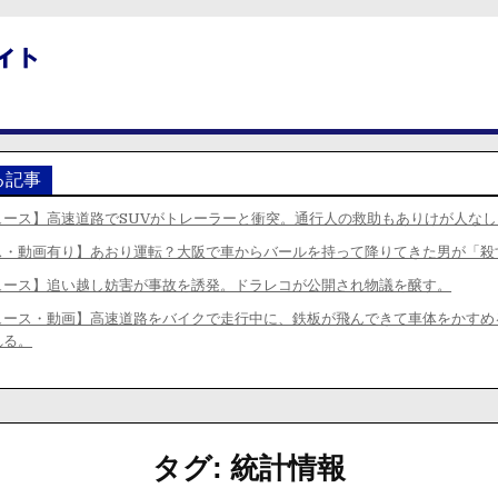
る記事
ュース】高速道路でSUVがトレーラーと衝突。通行人の救助もありけが人な
ス・動画有り】あおり運転？大阪で車からバールを持って降りてきた男が「殺
ュース】追い越し妨害が事故を誘発。ドラレコが公開され物議を醸す。
ュース・動画】高速道路をバイクで走行中に、鉄板が飛んできて車体をかすめ
れる。
タグ:
統計情報