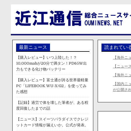
最新ニュース
読まれてい
【購入レビュー】いつ上陸した！？
【海外ニ
10,000mahが20分で満タン！PD65W出
【ニュー
力もできる化け物バッテリー
【海外ニ
【購入レビュー】富士通が誇る世界最軽量
【国内ニ
PC「LIFEBOOK WU-X/G2」を使ってみ
が公開さ
た感想
【記録】過労で体を壊した筆者が、ある程
度回復したまでの話
【ニュース】スイーツパラダイスでクレジ
ットカード情報が漏えいか。公式が発表。