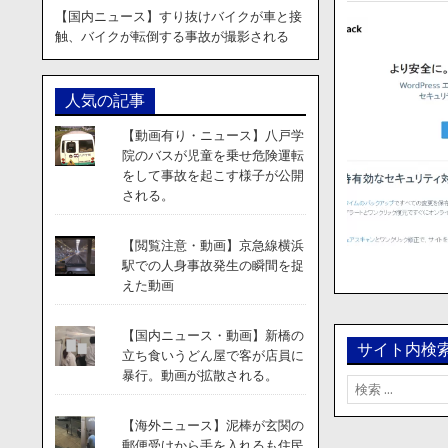
【国内ニュース】すり抜けバイクが車と接
触、バイクが転倒する事故が撮影される
人気の記事
【動画有り・ニュース】八戸学
院のバスが児童を乗せ危険運転
をして事故を起こす様子が公開
される。
【閲覧注意・動画】京急線横浜
駅での人身事故発生の瞬間を捉
えた動画
【国内ニュース・動画】新橋の
サイト内検
立ち食いうどん屋で客が店員に
暴行。動画が拡散される。
検
索:
【海外ニュース】泥棒が玄関の
郵便受けから手を入れるも住民