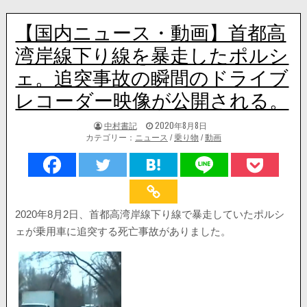
【国内ニュース・動画】首都高
湾岸線下り線を暴走したポルシ
ェ。追突事故の瞬間のドライブ
レコーダー映像が公開される。
著
掲
中村書記
2020年8月8日
者:
載
カテゴリー：
ニュース
/
乗り物
/
動画
日：
2020年8月2日、首都高湾岸線下り線で暴走していたポルシ
ェが乗用車に追突する死亡事故がありました。