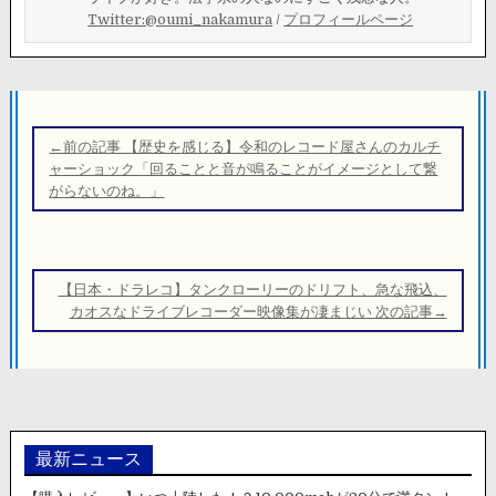
Twitter:@oumi_nakamura
/
プロフィールページ
投
稿
←前の記事 【歴史を感じる】令和のレコード屋さんのカルチ
ナ
ャーショック「回ることと音が鳴ることがイメージとして繋
がらないのね。」
ビ
ゲ
ー
シ
【日本・ドラレコ】タンクローリーのドリフト、急な飛込、
カオスなドライブレコーダー映像集が凄まじい 次の記事→
ョ
ン
最新ニュース