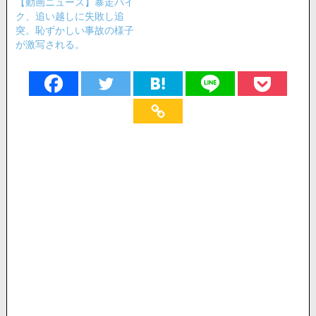
【動画ニュース】暴走バイ
ク、追い越しに失敗し追
突。恥ずかしい事故の様子
が激写される。