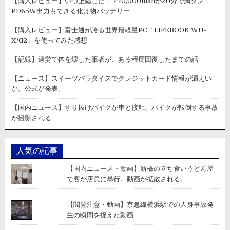
【購入レビュー】いつ上陸した！？10,000mahが20分で満タン！
PD65W出力もできる化け物バッテリー
【購入レビュー】富士通が誇る世界最軽量PC「LIFEBOOK WU-
X/G2」を使ってみた感想
【記録】過労で体を壊した筆者が、ある程度回復したまでの話
【ニュース】スイーツパラダイスでクレジットカード情報が漏えい
か。公式が発表。
【国内ニュース】すり抜けバイクが車と接触、バイクが転倒する事故
が撮影される
人気の記事
【国内ニュース・動画】新橋の立ち食いうどん屋
で客が店員に暴行。動画が拡散される。
【閲覧注意・動画】京急線横浜駅での人身事故発
生の瞬間を捉えた動画