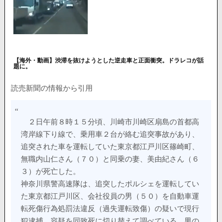
【海外・動画】渋滞を抜けようとした逆走車と正面衝突。ドラレコが話
題に。
読売新聞の情報から引用
２日午前８時１５分頃、川崎市川崎区扇島の首都高
湾岸線下り線で、乗用車２台が絡む追突事故があり、
追突された車を運転していた東京都江戸川区篠崎町、
無職内山仁さん（７０）と同乗の妻、美由紀さん（６
３）が死亡した。
神奈川県警高速隊は、追突したポルシェを運転してい
た東京都江戸川区、会社役員の男（５０）を自動車運
転死傷行為処罰法違反（過失運転致傷）の疑いで現行
犯逮捕、容疑を同致死に切り替えて調べている。男の