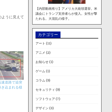
【内部動画有り】アメリカ大統領選挙。米
議会にトランプ支持者らが侵入。女性が撃
のように見えて
たれる。大混乱の様子。
カテゴリー
アート
(11)
アニメ
(2)
お知らせ
(1)
ゲーム
(1)
コラム
(9)
高速道路で追突
巻き込まれる様
セキュリティ
(9)
ソフトウェア
(7)
デザイン
(3)