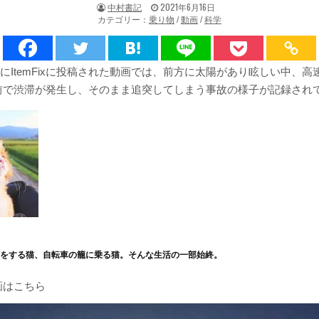
著
掲
中村書記
2021年6月16日
者:
載
カテゴリー：
乗り物
/
動画
/
科学
日：
13日にItemFixに投稿された動画では、前方に太陽があり眩しい中、
前で渋滞が発生し、そのまま追突してしまう事故の様子が記録され
手をする猫、自転車の籠に乗る猫。そんな生活の一部始終。
画はこちら