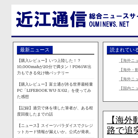
最新ニュース
読まれてい
【購入レビュー】いつ上陸した！？
【海外ニ
10,000mahが20分で満タン！PD65W出
【海外・
力もできる化け物バッテリー
【海外ニ
【購入レビュー】富士通が誇る世界最軽量
【国内ニ
PC「LIFEBOOK WU-X/G2」を使ってみ
た感想
【記録】過労で体を壊した筆者が、ある程
度回復したまでの話
【海外
【ニュース】スイーツパラダイスでクレジ
路で追
ットカード情報が漏えいか。公式が発表。