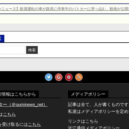
外ニュース】飲酒運転の車が路肩に停車中のパトカーに突っ込む。動画が公開
索
新情報はこちらから
メディアポリシー
（＠ouminews_net）
記事は全て、人が書くものです
私達はメディアポリシーを定め
Dは
こちら
リンクはこちら
知を受け取るには
こちら
近江通信メディアポリシー