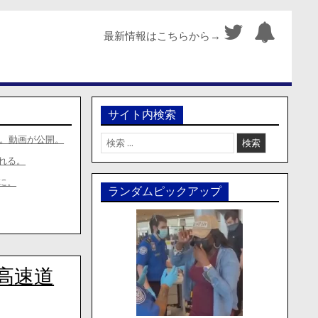
最新情報はこちらから→
サイト内検索
検
し。動画が公開。
索:
れる。
に。
ランダムピックアップ
高速道