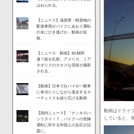
はねられる。
【ニュース】滋賀県・軽貨物の
配達車両がバイクにあおり運転
の末にひき逃げか。動画が拡
散。
【ニュース・動画】BLM関
連？銃を乱射。アメリカ、ミア
ネポリスのカオスな現状が撮影
される。
【動画】日本で白バイや一般車
に体当たりしながら逃走するカ
ーチェイスを繰り広げる動画
動画はドライ
【国内ニュース】「ナンキロハ
していると、
シリタイ！？」バイクへの危険
運転に対する外国人の反応が話
題に。