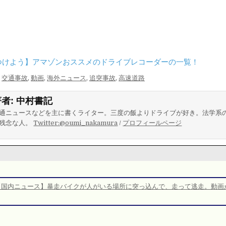
つけよう】アマゾンおススメのドライブレコーダーの一覧！
,
交通事故
,
動画
,
海外ニュース
,
追突事故
,
高速道路
著者:
中村書記
通ニュースなどを主に書くライター。三度の飯よりドライブが好き。法学系
残念な人。
Twitter:@oumi_nakamura
/
プロフィールページ
【国内ニュース】暴走バイクが人がいる場所に突っ込んで、走って逃走。動画