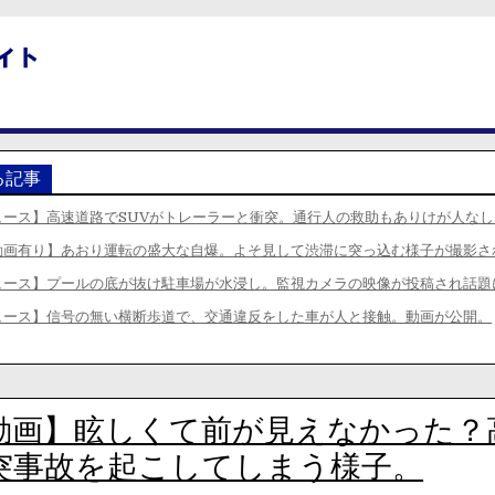
る記事
ュース】高速道路でSUVがトレーラーと衝突。通行人の救助もありけが人な
動画有り】あおり運転の盛大な自爆。よそ見して渋滞に突っ込む様子が撮影さ
ュース】プールの底が抜け駐車場が水浸し。監視カメラの映像が投稿され話題
ュース】信号の無い横断歩道で、交通違反をした車が人と接触。動画が公開。
動画】眩しくて前が見えなかった？
突事故を起こしてしまう様子。