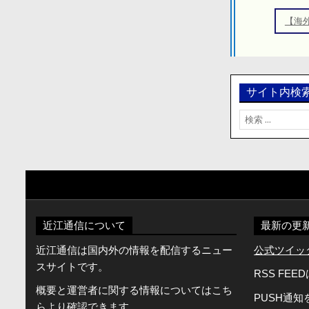
ゲ
ー
【海
シ
ョ
ン
サイト内検
検
索:
近江通信について
最新の更
近江通信は国内外の情報を配信するニュー
公式ツイッター
スサイトです。
RSS FEE
概要と運営者に関する情報についてはこち
PUSH通
らより確認できます。