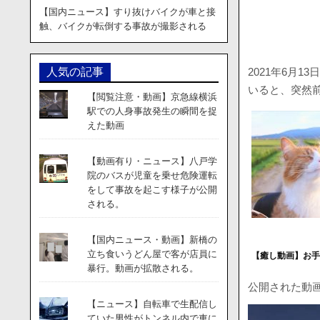
【国内ニュース】すり抜けバイクが車と接
触、バイクが転倒する事故が撮影される
2021年6月
人気の記事
いると、突然
【閲覧注意・動画】京急線横浜
駅での人身事故発生の瞬間を捉
えた動画
【動画有り・ニュース】八戸学
院のバスが児童を乗せ危険運転
をして事故を起こす様子が公開
される。
【国内ニュース・動画】新橋の
立ち食いうどん屋で客が店員に
【癒し動画】お
暴行。動画が拡散される。
公開された動
【ニュース】自転車で生配信し
ていた男性がトンネル内で車に