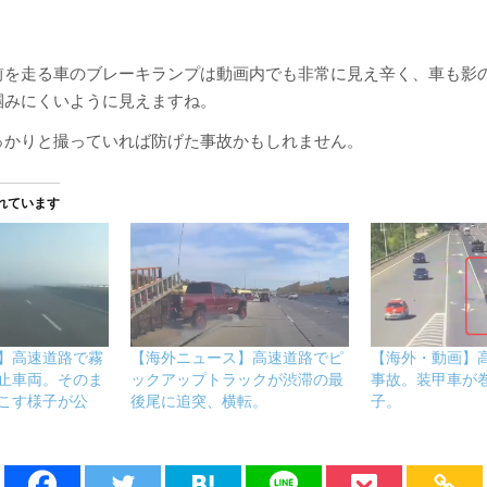
前を走る車のブレーキランプは動画内でも非常に見え辛く、車も影
掴みにくいように見えますね。
っかりと撮っていれば防げた事故かもしれません。
れています
】高速道路で霧
【海外ニュース】高速道路でピ
【海外・動画】
止車両。そのま
ックアップトラックが渋滞の最
事故。装甲車が
こす様子が公
後尾に追突、横転。
子。