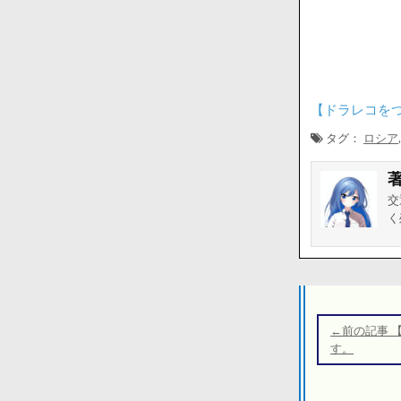
【ドラレコを
タグ：
ロシア
交
く
投
稿
←前の記事 
ナ
す。
ビ