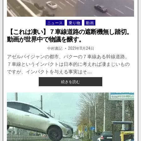
バ
イ
ク
ニュース
乗り物
動画
Posted
が
in
進
【これは凄い】７車線道路の遮断機無し踏切。
入。
動画が世界中で物議を醸す。
ギ
リ
著
掲
中村書記
2021年11月24日
者:
載
ギ
日：
アゼルバイジャンの都市、バクーの７車線ある幹線道路。
リ
７車線というインパクトは日本的に考えれば凄まじいもの
で
難
ですが、インパクトを与える事実はそ…
を
【こ
続きを読む
逃
れ
れ
は
る。
凄
い】
７
車
線
道
路
の