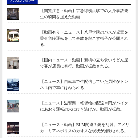
を
振
【閲覧注意・動画】京急線横浜駅での人身事故発
り
生の瞬間を捉えた動画
切
る
車
【動画有り・ニュース】八戸学院のバスが児童を
が
乗せ危険運転をして事故を起こす様子が公開され
撮
る。
影
さ
【国内ニュース・動画】新橋の立ち食いうどん屋
れ
で客が店員に暴行。動画が拡散される。
る。
【ニュース】自転車で生配信していた男性がトン
ネル内で車にはねられる。
【ニュース】滋賀県・軽貨物の配達車両がバイク
にあおり運転の末にひき逃げか。動画が拡散。
【ニュース・動画】BLM関連？銃を乱射。アメリ
カ、ミアネポリスのカオスな現状が撮影される。