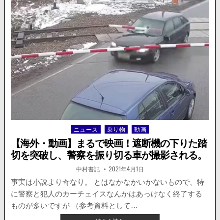
ス】
踏
切
の
遮
断
機
で
ジ
ャ
ン
プ
し
て
ニュース
乗り物
動画
Posted
し
in
ま
【海外・動画】まるで映画！遮断機の下りた踏
っ
切を突破し、警察を振り切る車が撮影される。
た
車
著
掲
中村書記
2021年4月1日
者:
載
が
日：
事実は小説より奇なり。 とはなかなかいかないもので、特
撮
に警察と犯人のカーチェイスなんかはあっけなく終了する
影
さ
ものが多いですが （参考資料として…
れ