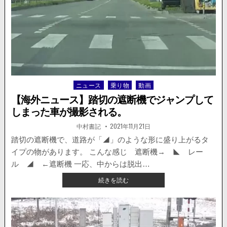
遮
断
機
無
し
踏
切。
動
ニュース
乗り物
動画
Posted
画
in
が
【海外ニュース】踏切の遮断機でジャンプして
世
しまった車が撮影される。
界
中
著
掲
中村書記
2021年11月21日
者:
載
で
日：
踏切の遮断機で、道路が「◢」のような形に盛り上がるタ
物
イプの物があります。 こんな感じ 遮断機→ ◣ レー
議
を
ル ◢ ←遮断機 一応、中からは脱出…
醸
【海
続きを読む
す。
外
ニ
ュ
ー