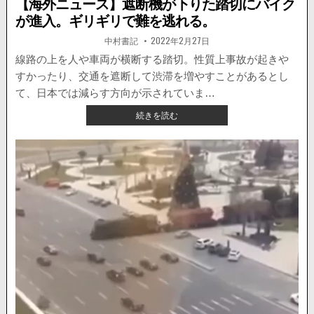
【海外ニュース】遮断機が下りた踏切にバイク
が進入。ギリギリで難を逃れる。
著
掲
中村書記
2022年2月27日
者:
載
日：
線路の上を人や車両が横断する踏切。性質上事故が起きや
すかったり、交通を遮断して渋滞を増やすことがあるとし
て、日本では減らす方向が示されていま…
【海
続きを読む
外
ニ
ュ
ー
ス】
遮
断
機
が
下
り
た
踏
切
に