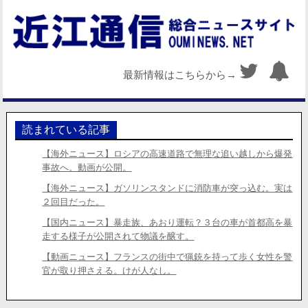
最新情報はこちらから→
読まれている記事
【海外ニュース】ロシアの高速道路で無理な追い越しから爆発
事故へ。動画が公開。
【海外ニュース】ガソリンスタンドに消防車が突っ込む。実は
２回目だった。
【国内ニュース】暴走族、あおり運転？３台の車が首都高を暴
走する様子が公開されて物議を醸す。
【動画ニュース】フランスの街中で猟銃を持って歩く女性を警
官が取り押さえる。けが人なし。