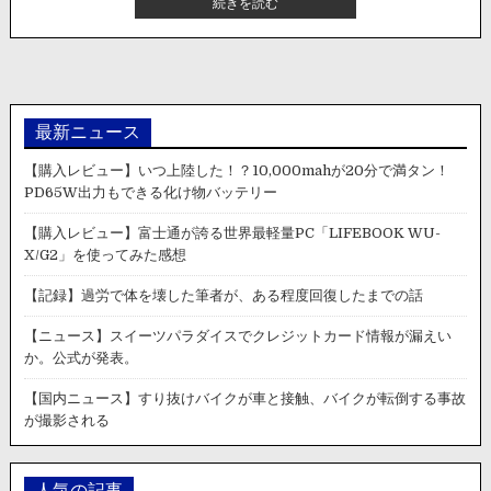
【海
続きを読む
る。
外・
動
画】
ま
る
で
最新ニュース
映
画！
【購入レビュー】いつ上陸した！？10,000mahが20分で満タン！
遮
PD65W出力もできる化け物バッテリー
断
機
【購入レビュー】富士通が誇る世界最軽量PC「LIFEBOOK WU-
の
X/G2」を使ってみた感想
下
り
【記録】過労で体を壊した筆者が、ある程度回復したまでの話
た
踏
【ニュース】スイーツパラダイスでクレジットカード情報が漏えい
切
か。公式が発表。
を
突
【国内ニュース】すり抜けバイクが車と接触、バイクが転倒する事故
破
が撮影される
し、
警
察
人気の記事