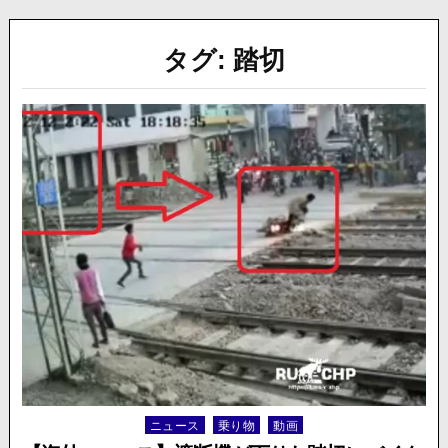
タグ:
踏切
ニュース
乗り物
動画
Posted
in