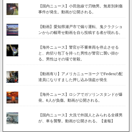
【国内ニュース】小田急線で刃物男。無差別刺傷
事件が発生。動画が公開される。
【動画】愛知県瀬戸市で煽り運転、鬼クラクショ
ンからの幅寄せ動画を自ら投稿する者が現れる。
【海外ニュース】警官が不審車両を停止させる
と、肉切り包丁を持った男性が警官に襲い掛か
る。男性はその場で射殺。
【動画有り】アメリカニューヨークでFedexの配
達員になりすました押し込み強盗が発生
【海外ニュース】ロシアでガソリンスタンドが爆
発。6人が負傷。動画が公開される。
【国内ニュース】大洗で外国人とみられる全裸男
が、車を襲撃。動画が公開される。【速報】