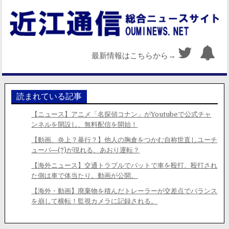
最新情報はこちらから→
読まれている記事
【ニュース】アニメ「名探偵コナン」がYoutubeで公式チャ
ンネルを開設し、無料配信を開始！
【動画、炎上？暴行？】他人の胸倉をつかむ自称世直しユーチ
ューバ―(?)が現れる、あおり運転？
【海外ニュース】交通トラブルでバットで車を殴打、殴打され
た側は車で体当たり。動画が公開。
【海外・動画】廃棄物を積んだトレーラーが交差点でバランス
を崩して横転！監視カメラに記録される。