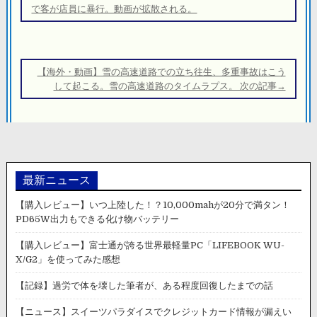
ナ
で客が店員に暴行。動画が拡散される。
ビ
ゲ
ー
【海外・動画】雪の高速道路での立ち往生、多重事故はこう
シ
して起こる。雪の高速道路のタイムラプス。 次の記事→
ョ
ン
最新ニュース
【購入レビュー】いつ上陸した！？10,000mahが20分で満タン！
PD65W出力もできる化け物バッテリー
【購入レビュー】富士通が誇る世界最軽量PC「LIFEBOOK WU-
X/G2」を使ってみた感想
【記録】過労で体を壊した筆者が、ある程度回復したまでの話
【ニュース】スイーツパラダイスでクレジットカード情報が漏えい