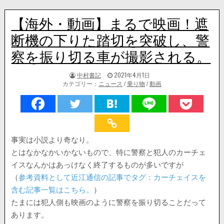
【海外・動画】まるで映画！遮
断機の下りた踏切を突破し、警
察を振り切る車が撮影される。
著
掲
中村書記
2021年4月1日
者:
載
カテゴリー：
ニュース
/
乗り物
/
動画
日：
事実は小説より奇なり。
とはなかなかいかないもので、特に警察と犯人のカーチェ
イスなんかはあっけなく終了するものが多いですが
（
参考資料として近江通信の記事でタグ：カーチェイスを
含む記事一覧はこちら。
）
たまには犯人側も映画のように警察を振り切ることだって
あります。