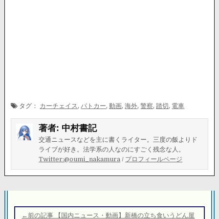
タグ：
カーチェイス
,
パトカー
,
動画
,
海外
,
警察
,
踏切
,
電車
著者:
中村書記
交通ニュースなどを主に書くライター。三度の飯よりド
ライブが好き。法学系の人なのにすごく残念な人。
Twitter:@oumi_nakamura
/
プロフィールページ
投
稿
←前の記事 【国内ニュース・動画】新橋の立ち食いうどん屋