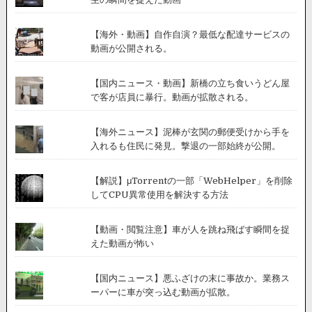
【海外・動画】自作自演？最低な配達サービスの
動画が公開される。
【国内ニュース・動画】新橋の立ち食いうどん屋
で客が店員に暴行。動画が拡散される。
【海外ニュース】泥棒が玄関の郵便受けから手を
入れるも住民に発見。撃退の一部始終が公開。
【解説】μTorrentの一部「WebHelper」を削除
してCPU異常使用を解決する方法
【動画・閲覧注意】車が人を跳ね飛ばす瞬間を捉
えた動画が怖い
【国内ニュース】悪ふざけの末に事故か。業務ス
ーパーに車が突っ込む動画が拡散。