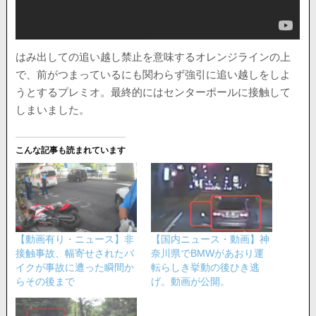
はみ出しての追い越し禁止を意味するオレンジラインの上
で、前がつまっているにも関わらず強引に追い越しをしよ
うとするプレミオ。最終的にはセンターポールに接触して
しまいました。
こんな記事も読まれています
【動画有り・ニュース】非
【国内ニュース・動画】神
接触事故、幅寄せされたバ
奈川県でBMWがあおり運
イクが事故に遭った瞬間か
転らしき挙動の後ひき逃
らその後まで
げ。動画が公開。