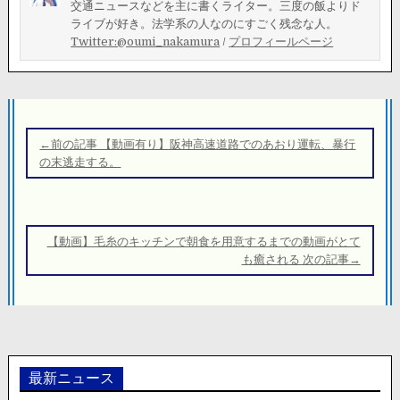
交通ニュースなどを主に書くライター。三度の飯よりド
ライブが好き。法学系の人なのにすごく残念な人。
Twitter:@oumi_nakamura
/
プロフィールページ
投
稿
←前の記事 【動画有り】阪神高速道路でのあおり運転、暴行
ナ
の末逃走する。
ビ
ゲ
ー
【動画】毛糸のキッチンで朝食を用意するまでの動画がとて
シ
も癒される 次の記事→
ョ
ン
最新ニュース