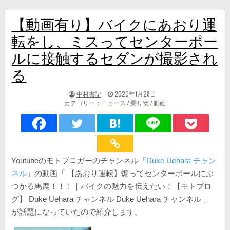
【動画有り】バイクにあおり運
転をし、ミスってセンターポー
ルに接触するセダンが撮影され
る
著
掲
中村書記
2020年1月28日
者:
載
カテゴリー：
ニュース
/
乗り物
/
動画
日：
Youtubeのモトブロガーのチャンネル「
Duke Uehara チャン
ネル
」の動画「 【あおり運転】煽ってセンターポールにぶ
つかる馬鹿！！！｜バイクの魅力を伝えたい！【モトブロ
グ】 Duke Uehara チャンネル Duke Uehara チャンネル 」
が話題になっていたので紹介します。