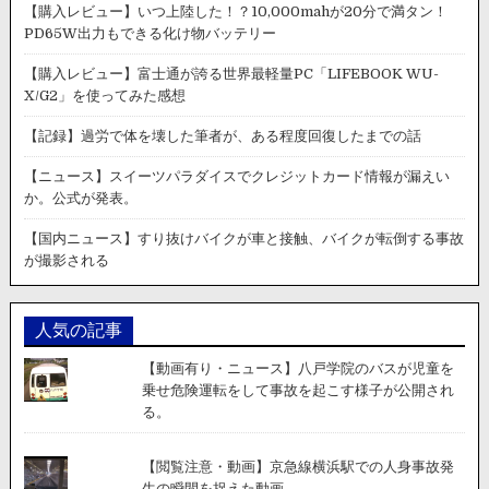
【購入レビュー】いつ上陸した！？10,000mahが20分で満タン！
PD65W出力もできる化け物バッテリー
【購入レビュー】富士通が誇る世界最軽量PC「LIFEBOOK WU-
X/G2」を使ってみた感想
【記録】過労で体を壊した筆者が、ある程度回復したまでの話
【ニュース】スイーツパラダイスでクレジットカード情報が漏えい
か。公式が発表。
【国内ニュース】すり抜けバイクが車と接触、バイクが転倒する事故
が撮影される
人気の記事
【動画有り・ニュース】八戸学院のバスが児童を
乗せ危険運転をして事故を起こす様子が公開され
る。
【閲覧注意・動画】京急線横浜駅での人身事故発
生の瞬間を捉えた動画