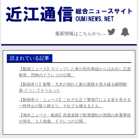
最新情報はこちらから→
読まれている記事
【動画ニュース】スリップした車が対向車線からはみ出し正面
衝突。恐怖のドラレコが公開。
【動画有り】衝撃・大木が倒れて家の屋根を突き破る瞬間動
画-どうしてそうなった
【動画有り・ニュース】これぞ公正？警視庁による姿を見せる
一時停止の取り締まり。それでも捕まる人も。
【海外ニュース・動画】高速道路で飲酒運転が原因の多重事故
が発生。３人負傷。ドラレコが公開。