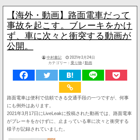
【海外・動画】路面電車だって
事故を起こす。ブレーキをかけ
ず、車に次々と衝突する動画が
公開。
著
掲
中村書記
2021年3月24日
者:
載
カテゴリー：
乗り物
/
動画
日：
路面電車は便利で信頼できる交通手段の一つですが、何事
にも例外はあります。
2021年3月17日にLiveLeakに投稿された動画では、路面電車
がブレーキをかけずに、止まっている車に次々と衝突する
様子が記録されていました。