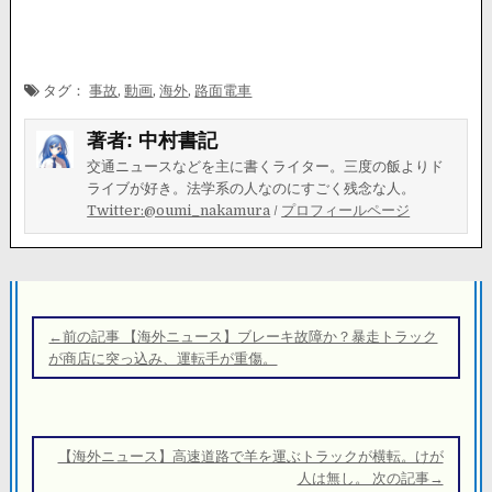
タグ：
事故
,
動画
,
海外
,
路面電車
著者:
中村書記
交通ニュースなどを主に書くライター。三度の飯よりド
ライブが好き。法学系の人なのにすごく残念な人。
Twitter:@oumi_nakamura
/
プロフィールページ
投
稿
←前の記事 【海外ニュース】ブレーキ故障か？暴走トラック
ナ
が商店に突っ込み、運転手が重傷。
ビ
ゲ
ー
【海外ニュース】高速道路で羊を運ぶトラックが横転。けが
シ
人は無し。 次の記事→