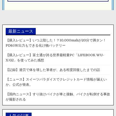
ョ
ン
最新ニュース
【購入レビュー】いつ上陸した！？10,000mahが20分で満タン！
PD65W出力もできる化け物バッテリー
【購入レビュー】富士通が誇る世界最軽量PC「LIFEBOOK WU-
X/G2」を使ってみた感想
【記録】過労で体を壊した筆者が、ある程度回復したまでの話
【ニュース】スイーツパラダイスでクレジットカード情報が漏えい
か。公式が発表。
【国内ニュース】すり抜けバイクが車と接触、バイクが転倒する事故
が撮影される
人気の記事