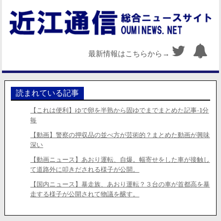
最新情報はこちらから→
読まれている記事
【これは便利】ゆで卵を半熟から固ゆでまでまとめた記事-1分
毎
【動画】警察の押収品の並べ方が芸術的？まとめた動画が興味
深い
【動画ニュース】あおり運転、自爆。幅寄せをした車が接触し
て道路外に叩きだされる様子が公開。
【国内ニュース】暴走族、あおり運転？３台の車が首都高を暴
走する様子が公開されて物議を醸す。