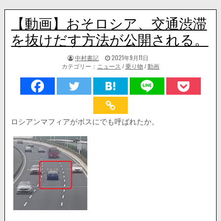
【動画】おそロシア、交通渋滞
を抜けだす方法が公開される。
著
掲
中村書記
2021年9月11日
者:
載
カテゴリー：
ニュース
/
乗り物
/
動画
日：
ロシアンマフィアがボスにでも呼ばれたか。