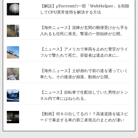
【解説】μTorrentの一部「WebHelper」を削除
してCPU異常使用を解決する方法
【海外ニュース】泥棒が玄関の郵便受けから手を
入れるも住民に発見。撃退の一部始終が公開。
【ニュース】アメリカで車両を止めた警官がライ
フルで撃たれて死亡。容疑者は逃走の末に...
【海外ニュース】土砂崩れ寸前の道を通っていく
車たち。その後崖が崩落。動画が公開。
【ニュース】自転車で生配信していた男性がトン
ネル内で車にはねられる。
【動画】何キロ出してるの！？高速道路を猛スピ
ードで暴走する車の第三者視点のまとめが凄い