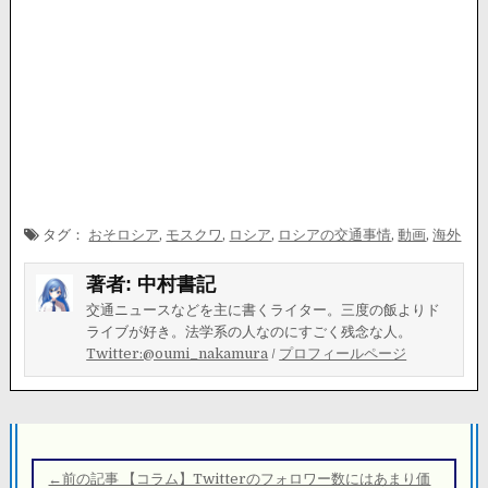
タグ：
おそロシア
,
モスクワ
,
ロシア
,
ロシアの交通事情
,
動画
,
海外
著者:
中村書記
交通ニュースなどを主に書くライター。三度の飯よりド
ライブが好き。法学系の人なのにすごく残念な人。
Twitter:@oumi_nakamura
/
プロフィールページ
投
稿
←前の記事 【コラム】Twitterのフォロワー数にはあまり価