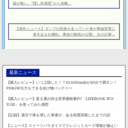
ナ
値が無い。”隠し好感度”から攻略。
ビ
ゲ
ー
【海外ニュース】ダンプの死角を走っていた車が車線変更に
シ
巻き込まれ横転。事故の動画が公開。 次の記事→
ョ
ン
最新ニュース
【購入レビュー】いつ上陸した！？10,000mahが20分で満タン！
PD65W出力もできる化け物バッテリー
【購入レビュー】富士通が誇る世界最軽量PC「LIFEBOOK WU-
X/G2」を使ってみた感想
【記録】過労で体を壊した筆者が、ある程度回復したまでの話
【ニュース】スイーツパラダイスでクレジットカード情報が漏えい