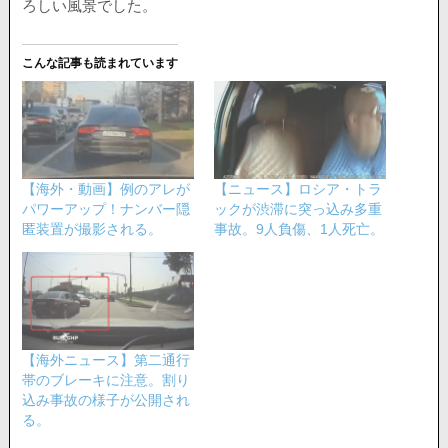
ろしい風景でした。
こんな記事も読まれています
【海外・動画】例のアレが
【ニュース】ロシア・トラ
パワーアップ！ナンバー隠
ックが渋滞に突っ込み多重
匿装置が撮影される。
事故。9人負傷、1人死亡。
【海外ニュース】第二通行
帯のブレーキに注意。割り
込み事故の様子が公開され
る。