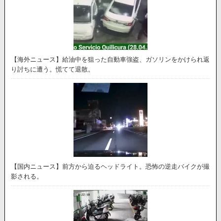
【海外ニュース】給油中を狙った自動車強盗、ガソリンをかけられ返
り討ちに遭う。慌てて退散。
【国内ニュース】前方から迫るヘッドライト。恐怖の逆走バイクが撮
影される。