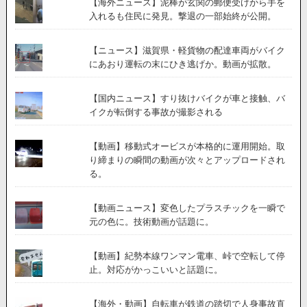
【海外ニュース】泥棒が玄関の郵便受けから手を
入れるも住民に発見。撃退の一部始終が公開。
【ニュース】滋賀県・軽貨物の配達車両がバイク
にあおり運転の末にひき逃げか。動画が拡散。
【国内ニュース】すり抜けバイクが車と接触、バ
イクが転倒する事故が撮影される
【動画】移動式オービスが本格的に運用開始。取
り締まりの瞬間の動画が次々とアップロードされ
る。
【動画ニュース】変色したプラスチックを一瞬で
元の色に。技術動画が話題に。
【動画】紀勢本線ワンマン電車、峠で空転して停
止。対応がかっこいいと話題に。
【海外・動画】自転車が鉄道の踏切で人身事故直