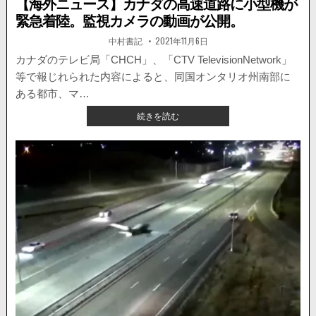
【海外ニュース】カナダの高速道路に小型機が
緊急着陸。監視カメラの動画が公開。
著
掲
中村書記
2021年11月6日
者:
載
日：
カナダのテレビ局「CHCH」、「CTV TelevisionNetwork」
等で報じれられた内容によると、同国オンタリオ州南部に
ある都市、マ…
【海
続きを読む
外
ニ
ュ
ー
ス】
カ
ナ
ダ
の
高
速
道
路
に
小