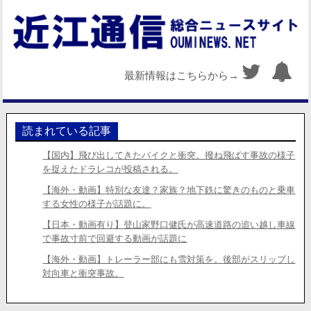
最新情報はこちらから→
読まれている記事
【国内】飛び出してきたバイクと衝突。撥ね飛ばす事故の様子
を捉えたドラレコが投稿される。
【海外・動画】特別な友達？家族？地下鉄に驚きのものと乗車
する女性の様子が話題に。
【日本・動画有り】登山家野口健氏が高速道路の追い越し車線
で事故寸前で回避する動画が話題に
【海外・動画】トレーラー部にも雪対策を。後部がスリップし
対向車と衝突事故。