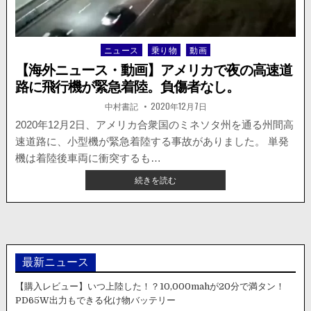
型
機
が
ニュース
乗り物
動画
Posted
緊
in
急
【海外ニュース・動画】アメリカで夜の高速道
着
路に飛行機が緊急着陸。負傷者なし。
陸。
監
著
掲
中村書記
2020年12月7日
者:
載
視
日：
2020年12月2日、アメリカ合衆国のミネソタ州を通る州間高
カ
速道路に、小型機が緊急着陸する事故がありました。 単発
メ
ラ
機は着陸後車両に衝突するも…
の
【海
続きを読む
動
外
画
ニ
が
ュ
公
ー
開。
ス・
動
最新ニュース
画】
ア
【購入レビュー】いつ上陸した！？10,000mahが20分で満タン！
メ
PD65W出力もできる化け物バッテリー
リ