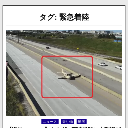
タグ:
緊急着陸
ニュース
乗り物
動画
Posted
in