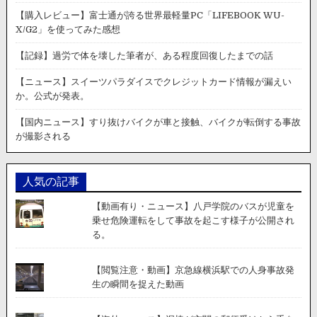
カ
【購入レビュー】富士通が誇る世界最軽量PC「LIFEBOOK WU-
で
X/G2」を使ってみた感想
夜
の
【記録】過労で体を壊した筆者が、ある程度回復したまでの話
高
速
【ニュース】スイーツパラダイスでクレジットカード情報が漏えい
道
か。公式が発表。
路
に
【国内ニュース】すり抜けバイクが車と接触、バイクが転倒する事故
飛
が撮影される
行
機
が
人気の記事
緊
急
【動画有り・ニュース】八戸学院のバスが児童を
着
乗せ危険運転をして事故を起こす様子が公開され
陸。
る。
負
傷
者
【閲覧注意・動画】京急線横浜駅での人身事故発
な
生の瞬間を捉えた動画
し。