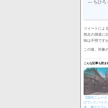
— ちひろ (
ツイートによ
然左の側道に
味は不明です
この後、対象
こんな記事も読ま
【国内ニュース
げていたバイク
故。車のドラレ