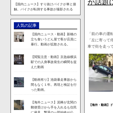
が話題
【国内ニュース】すり抜けバイクが車と接
触、バイクが転倒する事故が撮影される
人気の記事
「前の車の運
【国内ニュース・動画】新橋の
立ち食いうどん屋で客が店員に
「左に寄って
暴行。動画が拡散される。
車で街を走っ
【閲覧注意・動画】京急線横浜
駅での人身事故発生の瞬間を捉
えた動画
【動画有り】池袋暴走事故から
間もなく１年。再現と検証を行
った動画。
【海外ニュース】泥棒が玄関の
【海外・動画】
郵便受けから手を入れるも住民
に発見。撃退の一部始終が公