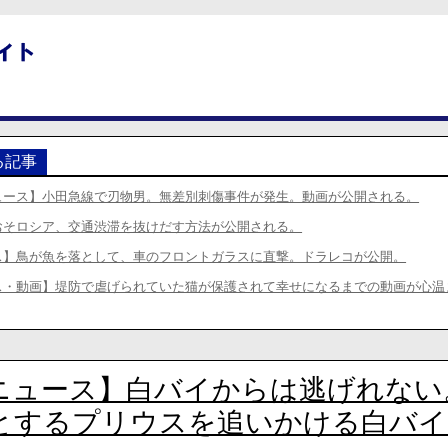
る記事
ュース】小田急線で刃物男。無差別刺傷事件が発生。動画が公開される。
おそロシア、交通渋滞を抜けだす方法が公開される。
ス】鳥が魚を落として、車のフロントガラスに直撃。ドラレコが公開。
ス・動画】堤防で虐げられていた猫が保護されて幸せになるまでの動画が心温
ニュース】白バイからは逃げれない
とするプリウスを追いかける白バイ