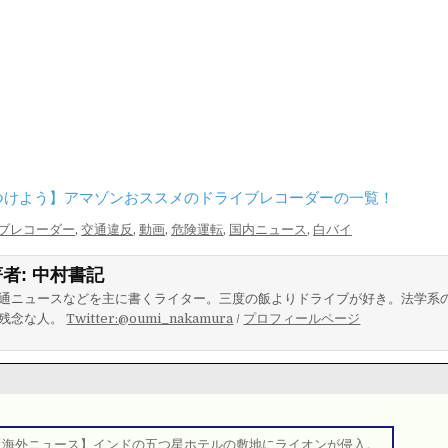
つけよう】アマゾンおススメのドライブレコーダーの一覧！
ブレコーダー
,
交通違反
,
動画
,
危険運転
,
国内ニュース
,
白バイ
著者:
中村書記
通ニュースなどを主に書くライター。三度の飯よりドライブが好き。法学系
残念な人。
Twitter:@oumi_nakamura
/
プロフィールページ
【海外ニュース】インドの五つ星ホテルの敷地にライオンが侵入。