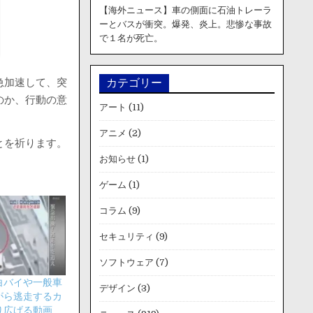
【海外ニュース】車の側面に石油トレーラ
ーとバスが衝突。爆発、炎上。悲惨な事故
で１名が死亡。
急加速して、突
カテゴリー
のか、行動の意
アート
(11)
アニメ
(2)
とを祈ります。
お知らせ
(1)
ゲーム
(1)
コラム
(9)
セキュリティ
(9)
ソフトウェア
(7)
白バイや一般車
デザイン
(3)
がら逃走するカ
り広げる動画