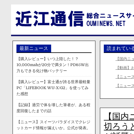
最新ニュース
読まれてい
【購入レビュー】いつ上陸した！？
【国内ニ
10,000mahが20分で満タン！PD65W出
【動画】
力もできる化け物バッテリー
【ニュー
【購入レビュー】富士通が誇る世界最軽量
【ニュー
PC「LIFEBOOK WU-X/G2」を使ってみ
た感想
【記録】過労で体を壊した筆者が、ある程
度回復したまでの話
【国内
【ニュース】スイーツパラダイスでクレジ
切ろう
ットカード情報が漏えいか。公式が発表。