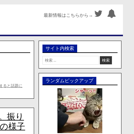
最新情報はこちらから→
サイト内検索
検
索:
ランダムピックアップ
まると話題に
。振り
の様子