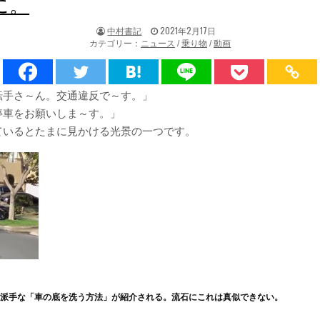
に。
著
掲
中村書記
2021年2月17日
者:
載
カテゴリー：
ニュース
/
乗り物
/
動画
日：
転手さ～ん。交通違反で～す。」
停車をお願いしま～す。」
ているとたまに見かける光景の一つです。
ド派手な「車の底を洗う方法」が紹介される。流石にこれは真似できない。