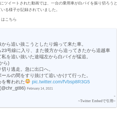
14日にツイートされた動画では、一台の乗用車が白バイを振り切ろう
ている様子が記録されていました。
トはこちら
線から追い抜こうとしたり煽って来た車。
から23号線に入り、また後方から迫ってきたから追越車
て私を追い抜いた途端左から白バイが猛追。
から)
り切り逃走。急に出口へ。
ポールの間をすり抜けて追いかけて行った。
心を奪われた
pic.twitter.com/fVbsp8R3G5
@chr_gt86)
February 14, 2021