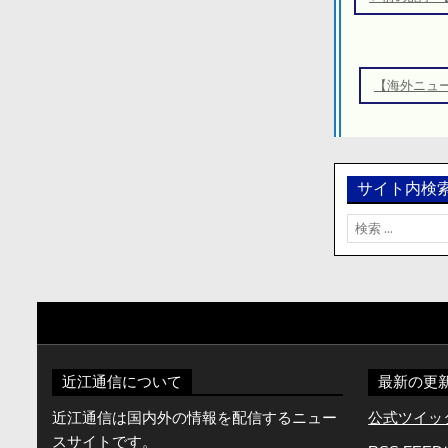
ナ
ビ
ゲ
【海外ニュ
ー
シ
ョ
ン
サイト内検
検
索:
近江通信について
最新の更
近江通信は国内外の情報を配信するニュー
公式ツイッター
スサイトです。