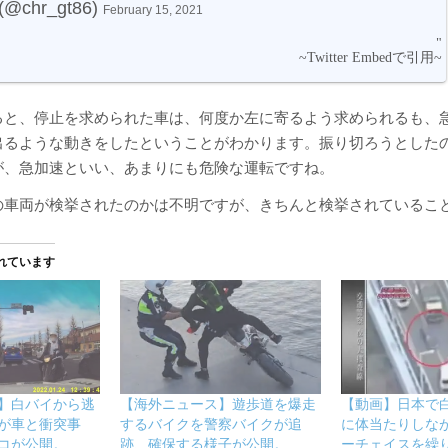
@chr_gt86)
February 15, 2021
ると、停止を求められた車は、何度か左に寄るよう求められるも、
出るような動きをしたということがわかります。振り切ろうとした
が、急加速といい、あまりにも危険な運転ですね。
の車両が検挙されたのかは不明ですが、きちんと検挙されているこ
れています
】白バイから逃
【海外ニュース】遊歩道を爆走
【動画】日本で
が車と衝突事
するバイクを警察バイクが追
に体当たりしな
コが公開。
跡、確保する様子が公開。
ーチェイスを繰