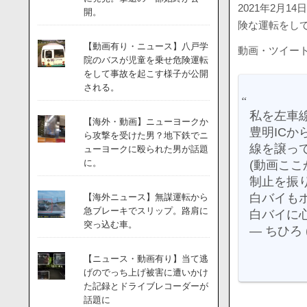
2021年2月
開。
険な運転をし
【動画有り・ニュース】八戸学
動画・ツイー
院のバスが児童を乗せ危険運転
をして事故を起こす様子が公開
される。
私を左車
【海外・動画】ニューヨークか
豊明IC
ら攻撃を受けた男？地下鉄でニ
線を譲っ
ューヨークに殴られた男が話題
に。
(動画ここ
制止を振
白バイも
【海外ニュース】無謀運転から
急ブレーキでスリップ。路肩に
白バイに
突っ込む車。
— ちひろ (
【ニュース・動画有り】当て逃
げのでっち上げ被害に遭いかけ
た記録とドライブレコーダーが
話題に