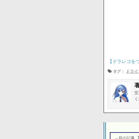
【ドラレコを
タグ：
ドライ
交
く
投
稿
←前の記事 