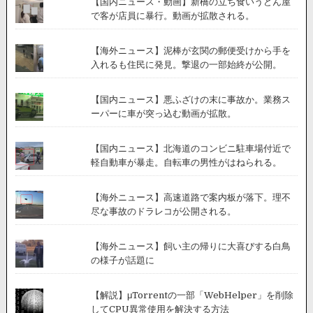
【国内ニュース・動画】新橋の立ち食いうどん屋
が
で客が店員に暴行。動画が拡散される。
恐
ろ
し
【海外ニュース】泥棒が玄関の郵便受けから手を
い
入れるも住民に発見。撃退の一部始終が公開。
【国内ニュース】悪ふざけの末に事故か。業務ス
ーパーに車が突っ込む動画が拡散。
【国内ニュース】北海道のコンビニ駐車場付近で
軽自動車が暴走。自転車の男性がはねられる。
【海外ニュース】高速道路で案内板が落下。理不
尽な事故のドラレコが公開される。
【海外ニュース】飼い主の帰りに大喜びする白鳥
の様子が話題に
【解説】μTorrentの一部「WebHelper」を削除
してCPU異常使用を解決する方法