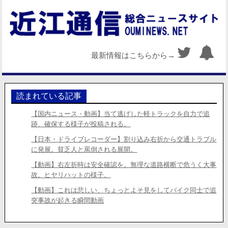
最新情報はこちらから→
読まれている記事
【国内ニュース・動画】当て逃げした軽トラックを自力で追
跡、確保する様子が投稿される。
【日本・ドライブレコーダー】割り込み右折から交通トラブル
に発展。貧乏人と罵倒される展開。
【動画】右左折時は安全確認を。無理な道路横断で危うく大事
故。ヒヤリハットの様子。
【動画】これは悲しい、ちょっとよそ見をしてバイク同士で追
突事故が起きる瞬間動画