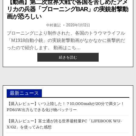
【動画】第二次世界大戦で各国を苦しめたアメ
リカの兵器「ブローニングBAR」の実銃射撃動
画が恐ろしい
著
掲
中村書記
2020年1月12日
者:
載
日：
ブローニングにより制作された、各国のトラウマライフル
「M1918自動小銃」の実銃射撃動画がなかなかに衝撃的だ
ったので紹介します。 動画はこち…
【動
続きを読む
画】
第
二
次
世
界
最新ニュース
大
戦
【購入レビュー】いつ上陸した！？10,000mahが20分で満タン！
で
PD65W出力もできる化け物バッテリー
各
国
【購入レビュー】富士通が誇る世界最軽量PC「LIFEBOOK WU-
を
X/G2」を使ってみた感想
苦