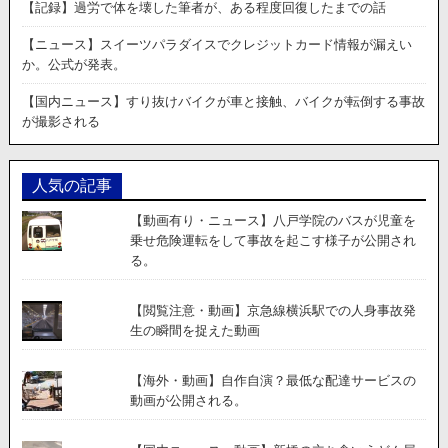
し
【記録】過労で体を壊した筆者が、ある程度回復したまでの話
め
た
【ニュース】スイーツパラダイスでクレジットカード情報が漏えい
ア
か。公式が発表。
メ
リ
【国内ニュース】すり抜けバイクが車と接触、バイクが転倒する事故
カ
が撮影される
の
兵
器
人気の記事
「ブ
ロ
【動画有り・ニュース】八戸学院のバスが児童を
ー
乗せ危険運転をして事故を起こす様子が公開され
ニ
る。
ン
グ
BAR」
【閲覧注意・動画】京急線横浜駅での人身事故発
の
生の瞬間を捉えた動画
実
銃
【海外・動画】自作自演？最低な配達サービスの
射
動画が公開される。
撃
動
画