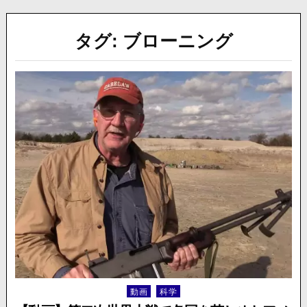
タグ:
ブローニング
動画
科学
Posted
in