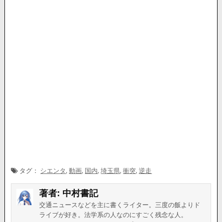
タグ：
シエンタ
,
動画
,
国内
,
埼玉県
,
衝突
,
逆走
著者:
中村書記
交通ニュースなどを主に書くライター。三度の飯よりド
ライブが好き。法学系の人なのにすごく残念な人。