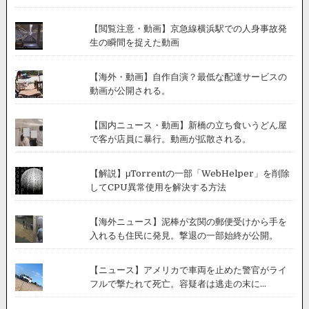
【閲覧注意・動画】京急線横浜駅での人身事故発
生の瞬間を捉えた動画
【海外・動画】自作自演？最低な配達サービスの
動画が公開される。
【国内ニュース・動画】新橋の立ち食いうどん屋
で客が店員に暴行。動画が拡散される。
【解説】μTorrentの一部「WebHelper」を削除
してCPU異常使用を解決する方法
【海外ニュース】泥棒が玄関の郵便受けから手を
入れるも住民に発見。撃退の一部始終が公開。
【ニュース】アメリカで車両を止めた警官がライ
フルで撃たれて死亡。容疑者は逃走の末に...