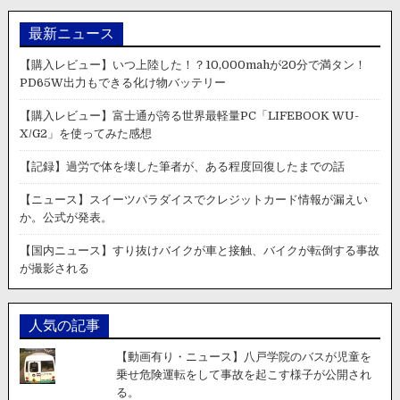
最新ニュース
【購入レビュー】いつ上陸した！？10,000mahが20分で満タン！
PD65W出力もできる化け物バッテリー
【購入レビュー】富士通が誇る世界最軽量PC「LIFEBOOK WU-
X/G2」を使ってみた感想
【記録】過労で体を壊した筆者が、ある程度回復したまでの話
【ニュース】スイーツパラダイスでクレジットカード情報が漏えい
か。公式が発表。
【国内ニュース】すり抜けバイクが車と接触、バイクが転倒する事故
が撮影される
人気の記事
【動画有り・ニュース】八戸学院のバスが児童を
乗せ危険運転をして事故を起こす様子が公開され
る。