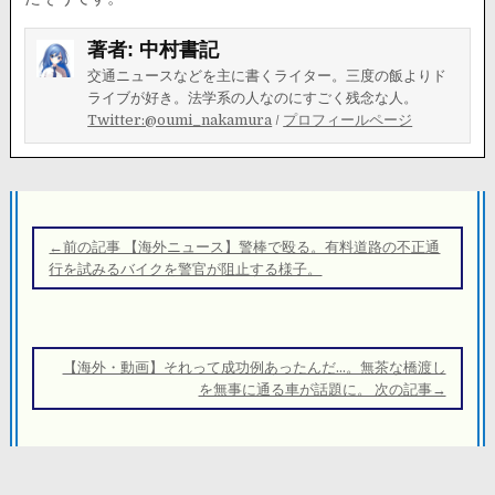
著者:
中村書記
交通ニュースなどを主に書くライター。三度の飯よりド
ライブが好き。法学系の人なのにすごく残念な人。
Twitter:@oumi_nakamura
/
プロフィールページ
投
稿
←前の記事 【海外ニュース】警棒で殴る。有料道路の不正通
ナ
行を試みるバイクを警官が阻止する様子。
ビ
ゲ
ー
【海外・動画】それって成功例あったんだ…。無茶な橋渡し
シ
を無事に通る車が話題に。 次の記事→
ョ
ン