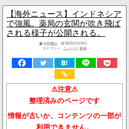
【海外ニュース】インドネシア
で強風。薬局の玄関が吹き飛ば
される様子が公開される。
著
掲
中村書記
2021年2月16日
者:
載
カテゴリー：
ニュース
/
動画
日：
⚠注意⚠
整理済みのページです
情報が古いか、コンテンツの一部が
利用できません。