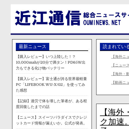
最新ニュース
読まれてい
【購入レビュー】いつ上陸した！？
【海外ニ
10,000mahが20分で満タン！PD65W出
【ニュー
力もできる化け物バッテリー
【海外・
【購入レビュー】富士通が誇る世界最軽量
【動画ニ
PC「LIFEBOOK WU-X/G2」を使ってみ
た感想
【記録】過労で体を壊した筆者が、ある程
度回復したまでの話
【海外
【ニュース】スイーツパラダイスでクレジ
ク加速
ットカード情報が漏えいか。公式が発表。