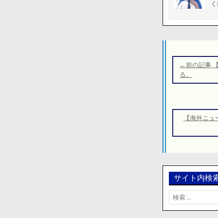
く
投
稿
←前の記事 
ナ
る。
ビ
ゲ
ー
【海外ニュ
シ
ョ
ン
サイト内検
検
索: