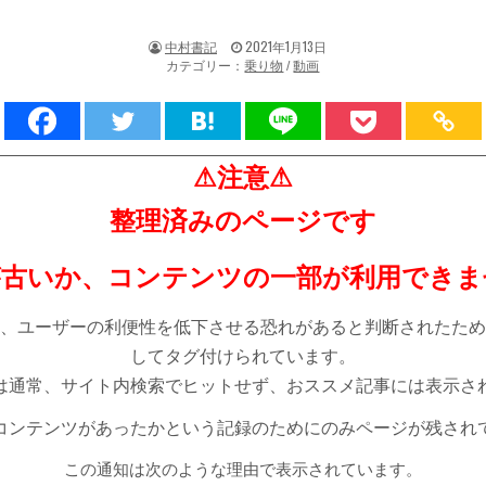
著
掲
中村書記
2021年1月13日
者:
載
カテゴリー：
乗り物
/
動画
日：
⚠注意⚠
整理済みのページです
が古いか、コンテンツの一部が利用できま
、ユーザーの利便性を低下させる恐れがあると判断されたため
してタグ付けられています。
は通常、サイト内検索でヒットせず、おススメ記事には表示さ
コンテンツがあったかという記録のためにのみページが残され
この通知は次のような理由で表示されています。