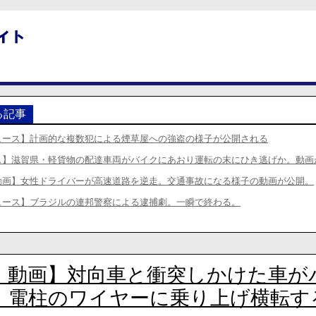
る記事
ュース】計画的な複数犯による煙草屋への強盗の様子が公開される
ス】滋賀県・軽貨物の配達車両がバイクにあおり運転の末にひき逃げか。動画
動画】女性ドライバーが高速道路を逆走。交通事故になる様子の動画が公開。
ュース】ブラジルの連邦警察による逮捕劇。一瞬で終わる。
・動画】対向車と衝突しかけた車が
。電柱のワイヤーに乗り上げ横転す