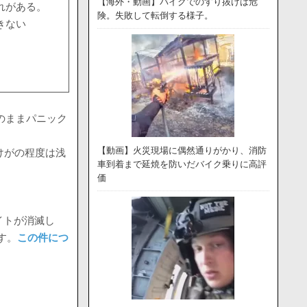
【海外・動画】バイクでのすり抜けは危
れがある。
険。失敗して転倒する様子。
きない
そのままパニック
【動画】火災現場に偶然通りがかり、消防
けがの程度は浅
車到着まで延焼を防いだバイク乗りに高評
価
イトが消滅し
す。
この件につ