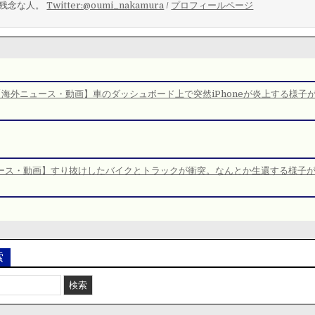
残念な人。
Twitter:@oumi_nakamura
/
プロフィールページ
【海外ニュース・動画】車のダッシュボード上で突然iPhoneが炎上する様子
ース・動画】すり抜けしたバイクとトラックが衝突。なんとか生還する様子
索