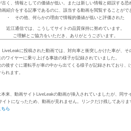
が古く、情報としての価値が低い。または新しい情報と錯誤する恐
動画紹介をする記事であるのに、該当する動画を閲覧することがで
・ その他、何らかの理由で情報的価値が低いと評価された
近江通信では、こうしてサイトの品質保持に努めています。
ご理解とご協力をいただき、ありがとうございます。
9日、LiveLeakに投稿された動画では、対向車と衝突しかけた車が、
柱のワイヤーに乗り上げる事故の様子が記録されていました。
故の後すぐに運転手が車の中から出てくる様子が記録されており、
けられます。
本来、動画サイトLiveLeakの動画が挿入されていましたが、同サ
というサイトになったため、動画が見れません。リンクだけ残してありま
こちら