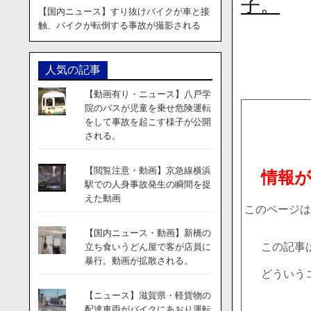
子。
【国内ニュース】すり抜けバイクが車と接
触、バイクが転倒する事故が撮影される
人気の記事
【動画有り・ニュース】八戸学
院のバスが児童を乗せ危険運転
をして事故を起こす様子が公開
される。
【閲覧注意・動画】京急線横浜
情報
駅での人身事故発生の瞬間を捉
えた動画
このページは
【国内ニュース・動画】新橋の
この記事
立ち食いうどん屋で客が店員に
暴行。動画が拡散される。
どういう
【ニュース】滋賀県・軽貨物の
配達車両がバイクにあおり運転