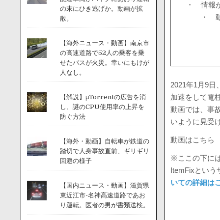
・ 情報
の末にひき逃げか。動画が拡
・ 
散。
【海外ニュース・動画】南京市
の高速道路で52人の乗客を乗
せたバスが火災。幸いにもけが
人なし。
2021年1月
加速をして電
【解説】μTorrentの広告を消
し、謎のCPU使用率の上昇を
動画では、事
防ぐ方法
いように見受
動画はこちら
【海外・動画】自転車が鉄道の
踏切で人身事故直前、ギリギリ
※ここの下には
回避の様子
ItemFix
いての詳細は
【国内ニュース・動画】滋賀県
東近江市-名神高速道路であお
り運転。医者の男が書類送検。